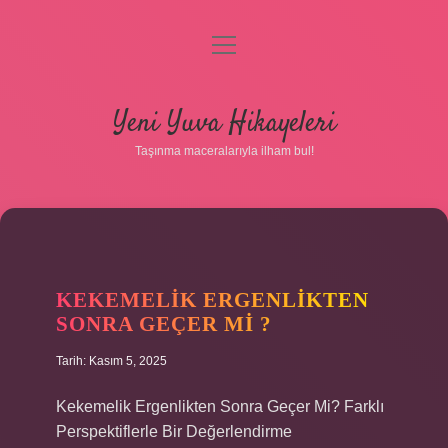
menüyü
aç
Anasayfa
Yeni Yuva Hikayeleri
Gizlilik Politikası
Taşınma maceralarıyla ilham bul!
Yasal Uyarı
Hakkımızda
KEKEMELIK ERGENLIKTEN
SONRA GEÇER MI ?
Tarih: Kasım 5, 2025
Kekemelik Ergenlikten Sonra Geçer Mi? Farklı
Perspektiflerle Bir Değerlendirme