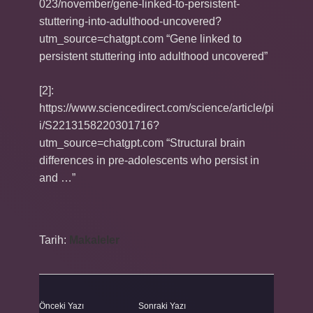
023/november/gene-linked-to-persistent-
stuttering-into-adulthood-uncovered?
utm_source=chatgpt.com “Gene linked to
persistent stuttering into adulthood uncovered”
[2]:
https://www.sciencedirect.com/science/article/pi
i/S2213158220301716?
utm_source=chatgpt.com “Structural brain
differences in pre-adolescents who persist in
and …”
Tarih:
Makaleler
Önceki Yazı
Sonraki Yazı