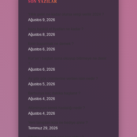
SON YAZILAR
Yıllık geliri ne kadar olursa vergi verilir 2024 ?
Ağustos 9, 2026
kuzu baskül et fiyatları ne kadar ?
Ağustos 8, 2026
Emir buyurmak ne demek ?
Ağustos 6, 2026
Kur’an’ı baştan sona okuyup bitirmeye ne denir
?
Ağustos 6, 2026
Ay gibi gök cisimlerine verilen isim nedir ?
Ağustos 5, 2026
Barbunya kaç dakika haşlanır ?
Ağustos 4, 2026
Alüminyum kemik hastalığı nedir ?
Ağustos 4, 2026
Yeni tanışılan kıza ne hediye alınır ?
Temmuz 29, 2026