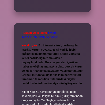
Reklam ve İletişim:
Skype:
live:.cid.575569c608265c69
Yasal Uyarı:
Bu internet sitesi, herhangi bir
marka, kurum veya şahıs şirketi ile hiçbir
bağlantısı bulunmamaktadır. Sitede yalnızca
kendi hazırladığımız makaleler
paylaşılmaktadır. Burada yer alan içerikler
haber niteliği taşımamakta olup, gerçek kurum
ve kişiler hakkında paylaşım yapılmamaktadır.
Gerçek kurum ve kişiler ile isim benzerlikleri
tamamen tesadüfidir. Sitemizdeki bilgiler
taslak halindedir ve tavsiye niteliği taşımazlar.
Sitemiz, 5651 Sayılı Kanun gereğince Bilgi
Teknolojileri ve İletişim Kurumu (BTK) tarafından
onaylanmış bir Yer Sağlayıcı olarak hizmet
vermektedir. Bu nedenle, sitedeki içerikleri