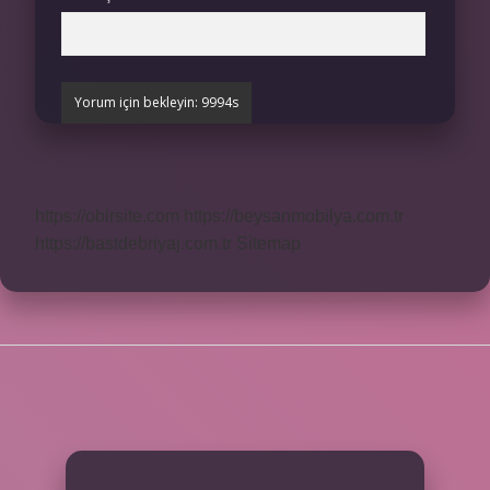
https://obirsite.com
https://beysanmobilya.com.tr
https://bastdebriyaj.com.tr
Sitemap
SIDEBAR