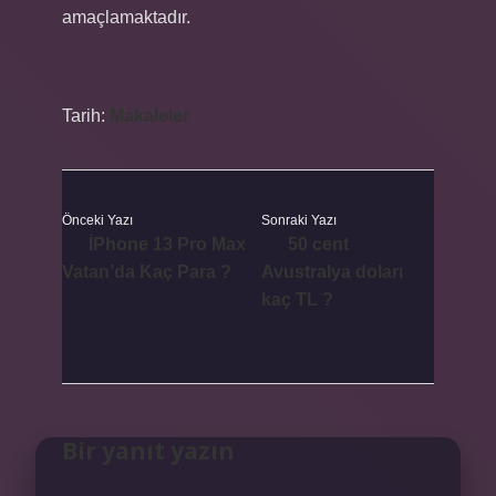
amaçlamaktadır.
Tarih:
Makaleler
Önceki Yazı
Sonraki Yazı
İPhone 13 Pro Max
50 cent
Vatan’da Kaç Para ?
Avustralya doları
kaç TL ?
Bir yanıt yazın