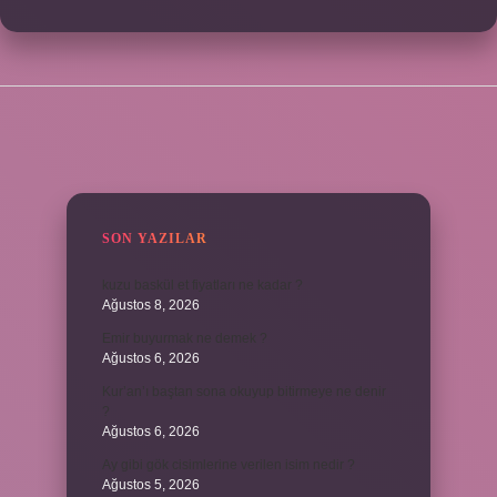
SIDEBAR
SON YAZILAR
kuzu baskül et fiyatları ne kadar ?
Ağustos 8, 2026
Emir buyurmak ne demek ?
Ağustos 6, 2026
Kur’an’ı baştan sona okuyup bitirmeye ne denir
?
Ağustos 6, 2026
Ay gibi gök cisimlerine verilen isim nedir ?
Ağustos 5, 2026