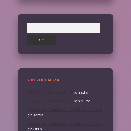
Arama
SON YORUMLAR
3 Aylık Hamilelik Hissedilir Mi
için
admin
3 Aylık Hamilelik Hissedilir Mi
için
Murat
Eşinin Rızası Olmadan Ikinci Evlilik Yapabilir Mi
için
admin
Eşinin Rızası Olmadan Ikinci Evlilik Yapabilir Mi
için
Okan