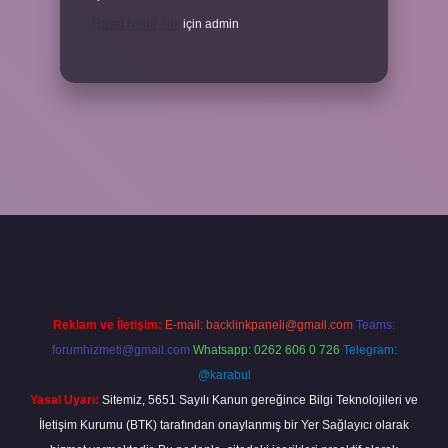
Haşat Nedir Tdk
için
admin
la
Reklam ve İletişim:
E-mail:
backlinkpaneli@gmail.com
Teams:
forumhizmeti@gmail.com
Whatsapp: 0262 606 0 726
Telegram:
@karabul
Yasal Uyarı:
Sitemiz, 5651 Sayılı Kanun gereğince Bilgi Teknolojileri ve
İletişim Kurumu (BTK) tarafından onaylanmış bir Yer Sağlayıcı olarak