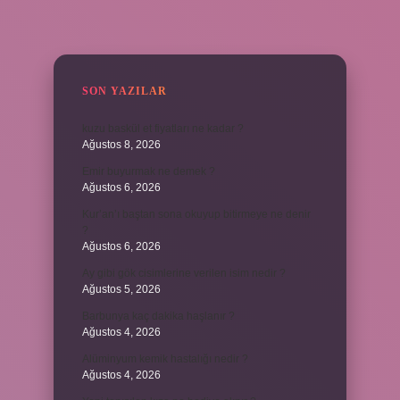
SIDEBAR
SON YAZILAR
kuzu baskül et fiyatları ne kadar ?
Ağustos 8, 2026
Emir buyurmak ne demek ?
Ağustos 6, 2026
Kur’an’ı baştan sona okuyup bitirmeye ne denir
?
Ağustos 6, 2026
Ay gibi gök cisimlerine verilen isim nedir ?
Ağustos 5, 2026
Barbunya kaç dakika haşlanır ?
Ağustos 4, 2026
Alüminyum kemik hastalığı nedir ?
Ağustos 4, 2026