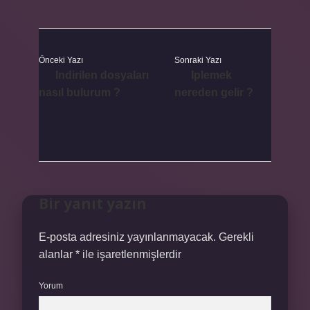
Önceki Yazı
Sonraki Yazı
Indirilen dosyaları
Iplemek
nasıl bulurum ?
nereden gelir ?
Bir yanıt yazın
E-posta adresiniz yayınlanmayacak.
Gerekli
alanlar
*
ile işaretlenmişlerdir
Yorum