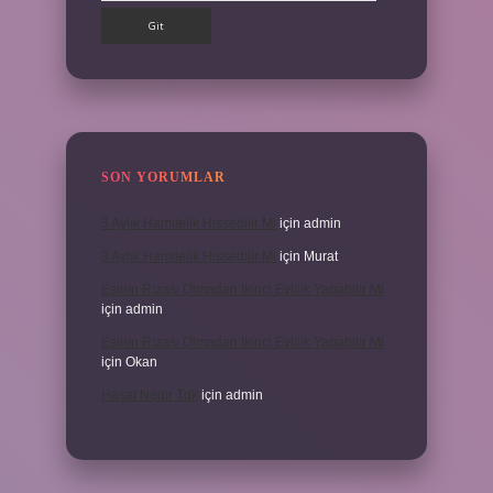
SON YORUMLAR
3 Aylık Hamilelik Hissedilir Mi
için
admin
3 Aylık Hamilelik Hissedilir Mi
için
Murat
Eşinin Rızası Olmadan Ikinci Evlilik Yapabilir Mi
için
admin
Eşinin Rızası Olmadan Ikinci Evlilik Yapabilir Mi
için
Okan
Haşat Nedir Tdk
için
admin