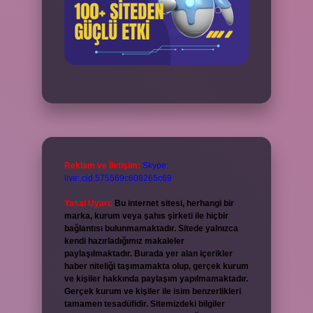
Reklam ve İletişim:
Skype:
live:.cid.575569c608265c69
Yasal Uyarı:
Bu internet sitesi, herhangi bir
marka, kurum veya şahıs şirketi ile hiçbir
bağlantısı bulunmamaktadır. Sitede yalnızca
kendi hazırladığımız makaleler
paylaşılmaktadır. Burada yer alan içerikler
haber niteliği taşımamakta olup, gerçek kurum
ve kişiler hakkında paylaşım yapılmamaktadır.
Gerçek kurum ve kişiler ile isim benzerlikleri
tamamen tesadüfidir. Sitemizdeki bilgiler