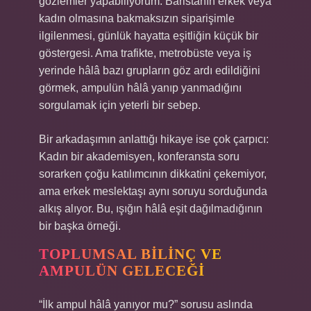
gözlemler yapabiliyorum. Baristanın erkek veya
kadın olmasına bakmaksızın siparişimle
ilgilenmesi, günlük hayatta eşitliğin küçük bir
göstergesi. Ama trafikte, metrobüste veya iş
yerinde hâlâ bazı grupların göz ardı edildiğini
görmek, ampulün hâlâ yanıp yanmadığını
sorgulamak için yeterli bir sebep.
Bir arkadaşımın anlattığı hikaye ise çok çarpıcı:
Kadın bir akademisyen, konferansta soru
sorarken çoğu katılımcının dikkatini çekemiyor,
ama erkek meslektaşı aynı soruyu sorduğunda
alkış alıyor. Bu, ışığın hâlâ eşit dağılmadığının
bir başka örneği.
TOPLUMSAL BILINÇ VE
AMPULÜN GELECEĞI
“İlk ampul hâlâ yanıyor mu?” sorusu aslında