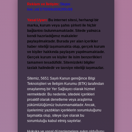
Reklam ve İletişim:
Skype:
live:.cid.575569c608265c69
Yasal Uyarı:
Bu internet sitesi, herhangi bir
marka, kurum veya şahıs şirketi ile hiçbir
bağlantısı bulunmamaktadır. Sitede yalnızca
kendi hazırladığımız makaleler
paylaşılmaktadır. Burada yer alan içerikler
haber niteliği taşımamakta olup, gerçek kurum
ve kişiler hakkında paylaşım yapılmamaktadır.
Gerçek kurum ve kişiler ile isim benzerlikleri
tamamen tesadüfidir. Sitemizdeki bilgiler
taslak halindedir ve tavsiye niteliği taşımazlar.
Sitemiz, 5651 Sayılı Kanun gereğince Bilgi
Teknolojileri ve İletişim Kurumu (BTK) tarafından
onaylanmış bir Yer Sağlayıcı olarak hizmet
vermektedir. Bu nedenle, sitedeki içerikleri
proaktif olarak denetleme veya araştırma
yükümlülüğümüz bulunmamaktadır. Ancak,
üyelerimiz yazdıkları içeriklerin sorumluluğunu
taşımakta olup, siteye üye olarak bu
sorumluluğu kabul etmiş sayılırlar.
Hukuka ve yasal düzenlemelere aykırı olduğunu