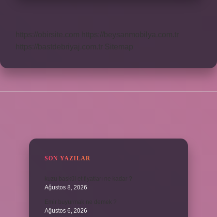
https://obirsite.com
https://beysanmobilya.com.tr
https://bastdebriyaj.com.tr
Sitemap
SIDEBAR
SON YAZILAR
kuzu baskül et fiyatları ne kadar ?
Ağustos 8, 2026
Emir buyurmak ne demek ?
Ağustos 6, 2026