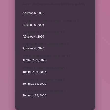
Kur’an’ı baştan sona okuyup bitirmeye ne denir
?
Ağustos 6, 2026
Ay gibi gök cisimlerine verilen isim nedir ?
Ağustos 5, 2026
Barbunya kaç dakika haşlanır ?
Ağustos 4, 2026
Alüminyum kemik hastalığı nedir ?
Ağustos 4, 2026
Yeni tanışılan kıza ne hediye alınır ?
Temmuz 29, 2026
Whitney Houston sesi kaç oktav ?
Temmuz 26, 2026
Lazistan’da hangi şehirler var ?
Temmuz 25, 2026
Kilit modu engelledi ne demek ?
Temmuz 25, 2026