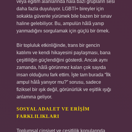
veya eğitim alanlarında hâlâ bazı grupların sesi
daha fazla duyuluyor. LGBTİ+ bireyler için
sokakta güvenle yürümek bile bazen bir sınav
haline gelebiliyor. Bu, ampulün hâlâ yanıp
yanmadığını sorgulamak için güçlü bir örnek.
Bir topluluk etkinliğinde, trans bir gencin
katılımı ve kendi hikayesini paylaşması, bana
çeşitliliğin güçlendiğini gösterdi. Ancak aynı
zamanda, hâlâ görünmez kalan çok sayıda
insan olduğunu fark ettim. İşte tam burada “İlk
ampul hâlâ yanıyor mu?” sorusu, sadece
fiziksel bir ışık değil, görünürlük ve eşitlik ışığı
anlamına geliyor.
SOSYAL ADALET VE ERIŞIM
FARKLILIKLARI
Toplumsal cinsiyet ve çeşitlilik konularında