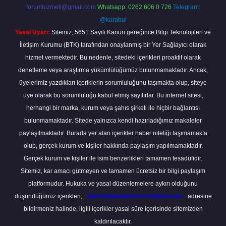
forumhizmeti@gmail.com
Whatsapp: 0262 606 0 726
Telegram:
@karabul
Yasal Uyarı:
Sitemiz, 5651 Sayılı Kanun gereğince Bilgi Teknolojileri ve
İletişim Kurumu (BTK) tarafından onaylanmış bir Yer Sağlayıcı olarak
hizmet vermektedir. Bu nedenle, sitedeki içerikleri proaktif olarak
denetleme veya araştırma yükümlülüğümüz bulunmamaktadır. Ancak,
üyelerimiz yazdıkları içeriklerin sorumluluğunu taşımakta olup, siteye
üye olarak bu sorumluluğu kabul etmiş sayılırlar. Bu internet sitesi,
herhangi bir marka, kurum veya şahıs şirketi ile hiçbir bağlantısı
bulunmamaktadır. Sitede yalnızca kendi hazırladığımız makaleler
paylaşılmaktadır. Burada yer alan içerikler haber niteliği taşımamakta
olup, gerçek kurum ve kişiler hakkında paylaşım yapılmamaktadır.
Gerçek kurum ve kişiler ile isim benzerlikleri tamamen tesadüfidir.
Sitemiz, kar amacı gütmeyen ve tamamen ücretsiz bir bilgi paylaşım
platformudur. Hukuka ve yasal düzenlemelere aykırı olduğunu
düşündüğünüz içerikleri,
backlinkpanelicomtr@gmail.com
adresine
bildirmeniz halinde, ilgili içerikler yasal süre içerisinde sitemizden
kaldırılacaktır.