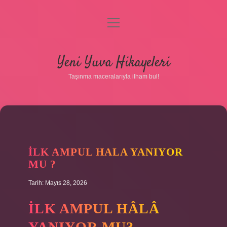
menüyü
aç
Anasayfa
Yeni Yuva Hikayeleri
Gizlilik Politikası
Taşınma maceralarıyla ilham bul!
Yasal Uyarı
Hakkımızda
İLK AMPUL HALA YANIYOR
MU ?
Tarih: Mayıs 28, 2026
İLK AMPUL HÂLÂ
YANIYOR MU?