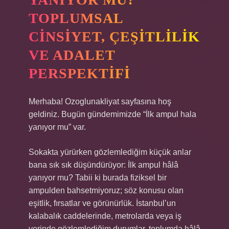
TOPLUMSAL
CINSIYET, ÇEŞITLILIK
VE ADALET
PERSPEKTIFI
Merhaba! Ozoglunakliyat sayfasına hoş
geldiniz. Bugün gündemimizde “İlk ampul hala
yanıyor mu” var.
Sokakta yürürken gözlemlediğim küçük anlar
bana sık sık düşündürüyor: İlk ampul hâlâ
yanıyor mu? Tabii ki burada fiziksel bir
ampulden bahsetmiyoruz; söz konusu olan
eşitlik, fırsatlar ve görünürlük. İstanbul’un
kalabalık caddelerinde, metrolarda veya iş
yerinde gözlemlediğim durumlar, toplumda hâlâ