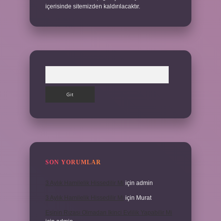
içerisinde sitemizden kaldırılacaktır.
Arama
SON YORUMLAR
3 Aylık Hamilelik Hissedilir Mi
için
admin
3 Aylık Hamilelik Hissedilir Mi
için
Murat
Eşinin Rızası Olmadan Ikinci Evlilik Yapabilir Mi