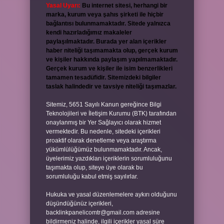
Yasal Uyarı:
Bu internet sitesi, herhangi bir
marka, kurum veya şahıs şirketi ile hiçbir
bağlantısı bulunmamaktadır. Sitede yalnızca
kendi hazırladığımız makaleler
paylaşılmaktadır. Burada yer alan içerikler
haber niteliği taşımamakta olup, gerçek kurum
ve kişiler hakkında paylaşım yapılmamaktadır.
Gerçek kurum ve kişiler ile isim benzerlikleri
tamamen tesadüfidir. Sitemizdeki bilgiler
taslak halindedir ve tavsiye niteliği taşımazlar.
Sitemiz, 5651 Sayılı Kanun gereğince Bilgi
Teknolojileri ve İletişim Kurumu (BTK) tarafından
onaylanmış bir Yer Sağlayıcı olarak hizmet
vermektedir. Bu nedenle, sitedeki içerikleri
proaktif olarak denetleme veya araştırma
yükümlülüğümüz bulunmamaktadır. Ancak,
üyelerimiz yazdıkları içeriklerin sorumluluğunu
taşımakta olup, siteye üye olarak bu
sorumluluğu kabul etmiş sayılırlar.
Hukuka ve yasal düzenlemelere aykırı olduğunu
düşündüğünüz içerikleri,
backlinkpanelicomtr@gmail.com
adresine
bildirmeniz halinde, ilgili içerikler yasal süre