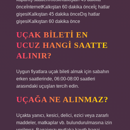
önceİnternetKalkıştan 60 dakika önceİç hatlar
gişesiKalkıştan 45 dakika önceDış hatlar
gişesiKalkıştan 60 dakika önce
UÇAK BILETI EN
UCUZ HANGI SAATTE
ALINIR?
Uygun fiyatlara uçak bileti almak için sabahın
erken saatlerinde, 06:00-08:00 saatleri
arasındaki uçuşları tercih edin.
UÇAĞA NE ALINMAZ?
Uçakta yanıcı, kesici, delici, ezici veya zararlı
maddeler, matkaplar vb. bulundurulmasına izin
verilmez. Bagajınızı mutlaka kayıtlı bagaj