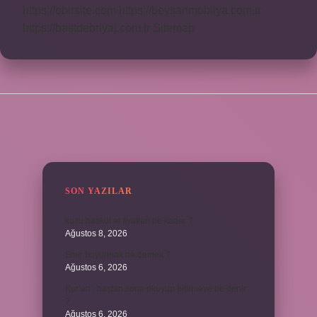
https://obirsite.com
https://beysanmobilya.com.tr
https://bastdebriyaj.com.tr
Sitemap
SIDEBAR
SON YAZILAR
kuzu baskül et fiyatları ne kadar ?
Ağustos 8, 2026
Emir buyurmak ne demek ?
Ağustos 6, 2026
Kur’an’ı baştan sona okuyup bitirmeye ne denir
?
Ağustos 6, 2026