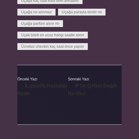
Uçağa kaç saat kala bilet alınabilir
Uçağa ne alınmaz
Uçağa parayla binilir mi
Uçağa parfüm alınır mı
Uçak bileti en ucuz hangi saatte alınır
Ücretsiz checkin kaç saat önce yapılır
Önceki Yazı
Sonraki Yazı
İLgisizlik Hastalığı
P Ve Q Nun Değili
Nedir
Ne Olur