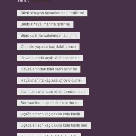
Tarih:
Makaleler
Bileti olmayan havaalanına girebilir mi
Biletsiz havalimanına girilir mi
Biniş kartı havaalanından alınır mı
Checkin yapınca kaç dakika önce
Havaalanında uçak bileti nasıl alınır
Havaalanından bilet satın alınır mı
Havalimanına kaç saat önce gidilmeli
İstanbul havalimanı bileti nereden alınır
Son saatlerde uçak bileti ucuzlar mı
Uçağa en son kaç dakika kala binilir
Uçağa en son kaç dakika kala binilir ajet