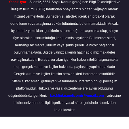
Yasal Uyarı:
Sitemiz, 5651 Sayılı Kanun gereğince Bilgi Teknolojileri ve
İletişim Kurumu (BTK) tarafından onaylanmış bir Yer Sağlayıcı olarak
hizmet vermektedir. Bu nedenle, sitedeki içerikleri proaktif olarak
denetleme veya araştırma yükümlülüğümüz bulunmamaktadır. Ancak,
üyelerimiz yazdıkları içeriklerin sorumluluğunu taşımakta olup, siteye
üye olarak bu sorumluluğu kabul etmiş sayılırlar. Bu internet sitesi,
herhangi bir marka, kurum veya şahıs şirketi ile hiçbir bağlantısı
bulunmamaktadır. Sitede yalnızca kendi hazırladığımız makaleler
paylaşılmaktadır. Burada yer alan içerikler haber niteliği taşımamakta
olup, gerçek kurum ve kişiler hakkında paylaşım yapılmamaktadır.
Gerçek kurum ve kişiler ile isim benzerlikleri tamamen tesadüfidir.
Sitemiz, kar amacı gütmeyen ve tamamen ücretsiz bir bilgi paylaşım
platformudur. Hukuka ve yasal düzenlemelere aykırı olduğunu
düşündüğünüz içerikleri,
backlinkpanelicomtr@gmail.com
adresine
bildirmeniz halinde, ilgili içerikler yasal süre içerisinde sitemizden
kaldırılacaktır.
Scro
to