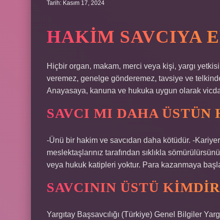
Tarih: Kasım 17, 2024
HAKIM SAVCIYA E
Hiçbir organ, makam, merci veya kişi, yargı yetki
veremez, genelge gönderemez, tavsiye ve telkinde
Anayasaya, kanuna ve hukuka uygun olarak vicdani
SAVCI MI DAHA ÜSTÜN 
-Ünü bir hakim ve savcıdan daha kötüdür. -Kariyerin
meslektaşlarınız tarafından sıklıkla sömürülürsün
veya hukuk katipleri yoktur. Para kazanmaya başla
SAVCININ ÜSTÜ KIMDIR
Yargıtay Başsavcılığı (Türkiye) Genel Bilgiler Ya