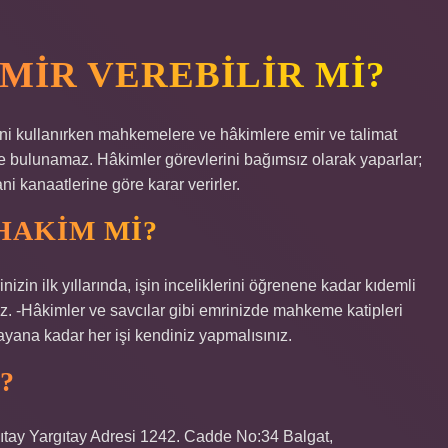
MIR VEREBILIR MI?
sini kullanırken mahkemelere ve hâkimlere emir ve talimat
 bulunamaz. Hâkimler görevlerini bağımsız olarak yaparlar;
 kanaatlerine göre karar verirler.
HAKIM MI?
izin ilk yıllarında, işin inceliklerini öğrenene kadar kıdemli
üz. -Hâkimler ve savcılar gibi emrinizde mahkeme katipleri
yana kadar her işi kendiniz yapmalısınız.
?
rgıtay Yargıtay Adresi 1242. Cadde No:34 Balgat,