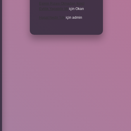
Eşinin Rızası Olmadan Ikinci
Evlilik Yapabilir Mi
için
Okan
Haşat Nedir Tdk
için
admin