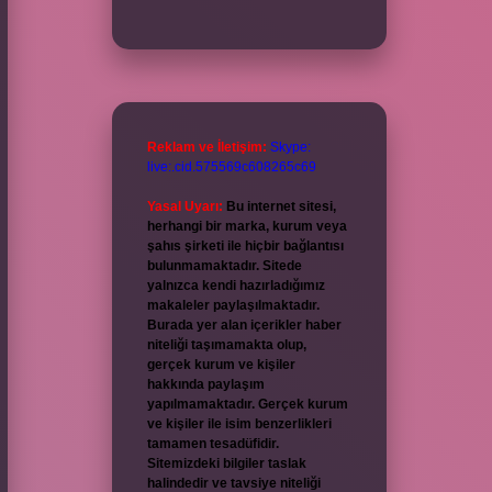
Reklam ve İletişim:
Skype:
live:.cid.575569c608265c69
Yasal Uyarı:
Bu internet sitesi,
herhangi bir marka, kurum veya
şahıs şirketi ile hiçbir bağlantısı
bulunmamaktadır. Sitede
yalnızca kendi hazırladığımız
makaleler paylaşılmaktadır.
Burada yer alan içerikler haber
niteliği taşımamakta olup,
gerçek kurum ve kişiler
hakkında paylaşım
yapılmamaktadır. Gerçek kurum
ve kişiler ile isim benzerlikleri
tamamen tesadüfidir.
Sitemizdeki bilgiler taslak
halindedir ve tavsiye niteliği