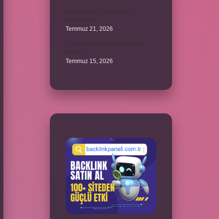
Bakras Kalesi ne amaçla
yapılmıştır ?
Temmuz 21, 2026
Trigonometrik denklemleri kim
buldu ?
Temmuz 15, 2026