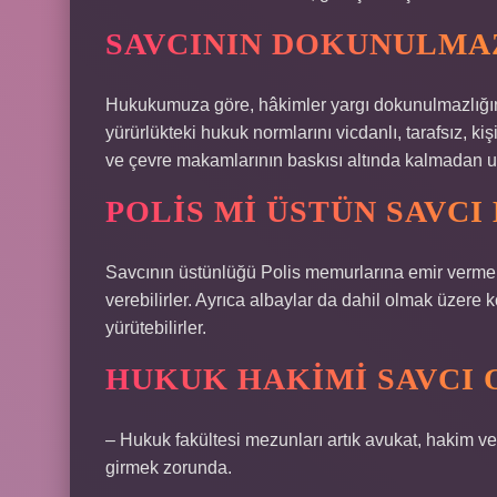
SAVCININ DOKUNULMAZ
Hukukumuza göre, hâkimler yargı dokunulmazlığın
yürürlükteki hukuk normlarını vicdanlı, tarafsız, 
ve çevre makamlarının baskısı altında kalmadan 
POLIS MI ÜSTÜN SAVCI 
Savcının üstünlüğü Polis memurlarına emir verme ye
verebilirler. Ayrıca albaylar da dahil olmak üzere 
yürütebilirler.
HUKUK HAKIMI SAVCI 
– Hukuk fakültesi mezunları artık avukat, hakim v
girmek zorunda.