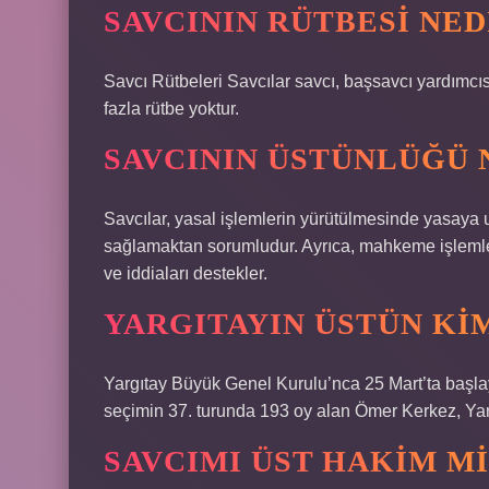
SAVCININ RÜTBESI NED
Savcı Rütbeleri Savcılar savcı, başsavcı yardımcı
fazla rütbe yoktur.
SAVCININ ÜSTÜNLÜĞÜ 
Savcılar, yasal işlemlerin yürütülmesinde yasaya u
sağlamaktan sorumludur. Ayrıca, mahkeme işlemlerin
ve iddiaları destekler.
YARGITAYIN ÜSTÜN KI
Yargıtay Büyük Genel Kurulu’nca 25 Mart’ta başlay
seçimin 37. turunda 193 oy alan Ömer Kerkez, Yarg
SAVCIMI ÜST HAKIM MI