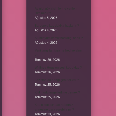
Ay gibi gök cisimlerine verilen
isim nedir ?
Ağustos 5, 2026
Barbunya kaç dakika haşlanır ?
Ağustos 4, 2026
Alüminyum kemik hastalığı nedir ?
Ağustos 4, 2026
Yeni tanışılan kıza ne hediye alınır
?
Temmuz 29, 2026
Whitney Houston sesi kaç oktav ?
Temmuz 26, 2026
Lazistan’da hangi şehirler var ?
Temmuz 25, 2026
Kilit modu engelledi ne demek ?
Temmuz 25, 2026
Kadın kocasından habersiz
annesine para verebilir mi ?
Temmuz 23, 2026