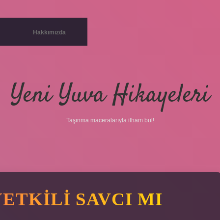
Hakkımızda
Yeni Yuva Hikayeleri
Taşınma maceralarıyla ilham bul!
ETKILI SAVCI MI