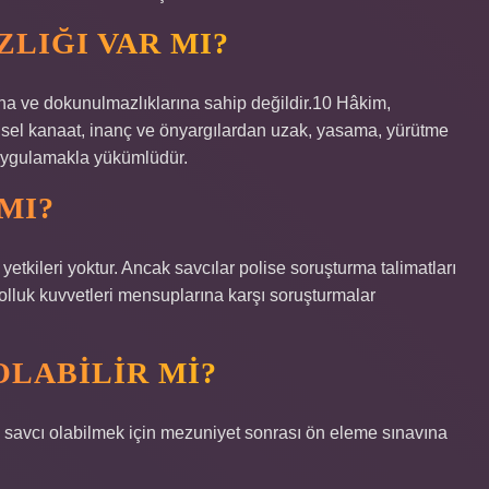
LIĞI VAR MI?
a ve dokunulmazlıklarına sahip değildir.10 Hâkim,
kişisel kanaat, inanç ve önyargılardan uzak, yasama, yürütme
uygulamakla yükümlüdür.
MI?
tkileri yoktur. Ancak savcılar polise soruşturma talimatları
kolluk kuvvetleri mensuplarına karşı soruşturmalar
OLABILIR MI?
e savcı olabilmek için mezuniyet sonrası ön eleme sınavına