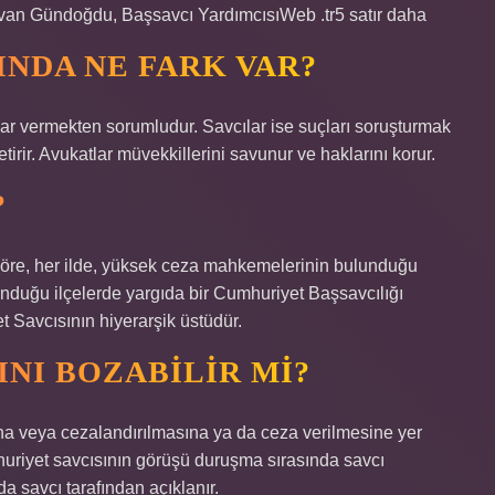
van Gündoğdu, Başsavcı YardımcısıWeb .tr5 satır daha
INDA NE FARK VAR?
lar vermekten sorumludur. Savcılar ise suçları soruşturmak
rir. Avukatlar müvekkillerini savunur ve haklarını korur.
?
göre, her ilde, yüksek ceza mahkemelerinin bulunduğu
nduğu ilçelerde yargıda bir Cumhuriyet Başsavcılığı
 Savcısının hiyerarşik üstüdür.
NI BOZABILIR MI?
na veya cezalandırılmasına ya da ceza verilmesine yer
mhuriyet savcısının görüşü duruşma sırasında savcı
a savcı tarafından açıklanır.