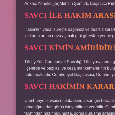
AnkaraYönetici(ler)Muhsin Şentürk, Başsavcı Rıd
SAVCI ILE HAKIM ARAS
Hakimler, yasal süreçte bağımsız ve tarafsız karar
ve kamu adına dava açmak gibi görevleri yerine geti
SAVCI KIMIN AMIRIDIR
Türkiye’de Cumhuriyet Savcılığı Türk yasalarına 
ilçelerde ve bazı asliye ceza mahkemelerinin bulu
bulunmaktadır. Cumhuriyet Başsavcısı, Cumhuriyet
SAVCI HAKIMIN KARARI
Cumhuriyet savcısı mütalaasında; sanığın beraatı
olmadığına dair görüş isteyebilir ve verebilir. Cu
tarafından hazır bulunursa, görüş duruşma sırasınd