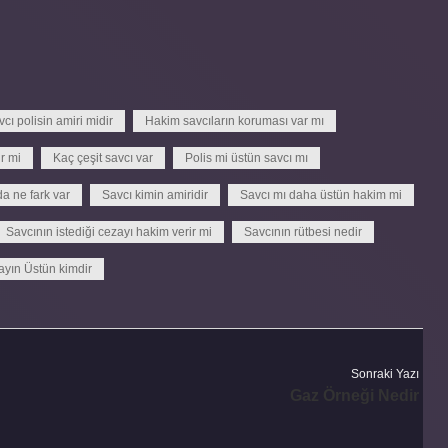
cı polisin amiri midir
Hakim savcıların koruması var mı
r mi
Kaç çeşit savcı var
Polis mi üstün savcı mı
da ne fark var
Savcı kimin amiridir
Savcı mı daha üstün hakim mi
Savcının istediği cezayı hakim verir mi
Savcının rütbesi nedir
ayın Üstün kimdir
Sonraki Yazı
Gaz Örneği Nedir