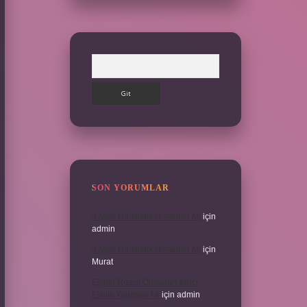
Arama
SON YORUMLAR
3 Aylık Hamilelik Hissedilir Mi
için
admin
3 Aylık Hamilelik Hissedilir Mi
için
Murat
Eşinin Rızası Olmadan Ikinci
Evlilik Yapabilir Mi
için
admin