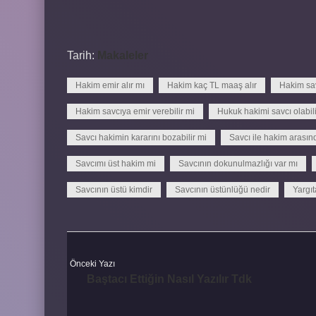
Tarih:
Makaleler
Hakim emir alır mı
Hakim kaç TL maaş alır
Hakim sav
Hakim savcıya emir verebilir mi
Hukuk hakimi savcı olabili
Savcı hakimin kararını bozabilir mi
Savcı ile hakim arasın
Savcımı üst hakim mi
Savcının dokunulmazlığı var mı
Savcının üstü kimdir
Savcının üstünlüğü nedir
Yargıt
Önceki Yazı
Baştacı Ettiğin Nasıl Yazılır Tdk