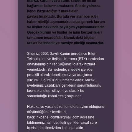
marka, kurum veya şahıs şirketi ile hiçbir
bağlantısı bulunmamaktadır. Sitede yalnızca
kendi hazırladığımız makaleler
paylaşılmaktadır. Burada yer alan içerikler
haber niteliği taşımamakta olup, gerçek kurum
ve kişiler hakkında paylaşım yapılmamaktadır.
Gerçek kurum ve kişiler ile isim benzerlikleri
tamamen tesadüfidir. Sitemizdeki bilgiler
taslak halindedir ve tavsiye niteliği taşımazlar.
Sitemiz, 5651 Sayılı Kanun gereğince Bilgi
Teknolojileri ve İletişim Kurumu (BTK) tarafından
onaylanmış bir Yer Sağlayıcı olarak hizmet
vermektedir. Bu nedenle, sitedeki içerikleri
proaktif olarak denetleme veya araştırma
yükümlülüğümüz bulunmamaktadır. Ancak,
üyelerimiz yazdıkları içeriklerin sorumluluğunu
taşımakta olup, siteye üye olarak bu
sorumluluğu kabul etmiş sayılırlar.
Hukuka ve yasal düzenlemelere aykırı olduğunu
düşündüğünüz içerikleri,
backlinkpanelicomtr@gmail.com
adresine
bildirmeniz halinde, ilgili içerikler yasal süre
içerisinde sitemizden kaldırılacaktır.