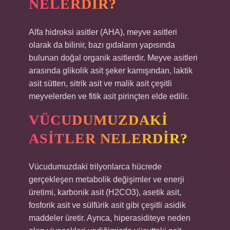
NELERDIR?
Alfa hidroksi asitler (AHA), meyve asitleri
olarak da bilinir, bazı gıdaların yapısında
bulunan doğal organik asitlerdir. Meyve asitleri
arasında glikolik asit şeker kamışından, laktik
asit sütten, sitrik asit ve malik asit çeşitli
meyvelerden ve fitik asit pirinçten elde edilir.
VÜCUDUMUZDAKI
ASITLER NELERDIR?
Vücudumuzdaki trilyonlarca hücrede
gerçekleşen metabolik değişimler ve enerji
üretimi, karbonik asit (H2CO3), asetik asit,
fosforik asit ve sülfürik asit gibi çeşitli asidik
maddeler üretir. Ayrıca, hiperasiditeye neden