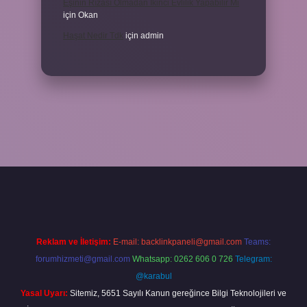
Eşinin Rızası Olmadan Ikinci Evlilik Yapabilir Mi
için
Okan
Haşat Nedir Tdk
için
admin
a
Reklam ve İletişim:
E-mail:
backlinkpaneli@gmail.com
Teams:
forumhizmeti@gmail.com
Whatsapp: 0262 606 0 726
Telegram:
@karabul
Yasal Uyarı:
Sitemiz, 5651 Sayılı Kanun gereğince Bilgi Teknolojileri ve