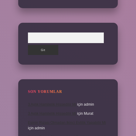
Arama
SON YORUMLAR
3 Aylık Hamilelik Hissedilir Mi
için
admin
3 Aylık Hamilelik Hissedilir Mi
için
Murat
Eşinin Rızası Olmadan Ikinci Evlilik Yapabilir Mi
için
admin