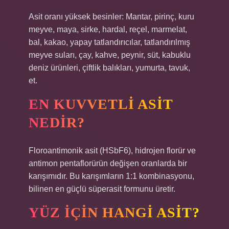
Asit oranı yüksek besinler: Mantar, pirinç, kuru
meyve, maya, sirke, hardal, reçel, marmelat,
bal, kakao, yapay tatlandırıcılar, tatlandırılmış
meyve suları, çay, kahve, peynir, süt, kabuklu
deniz ürünleri, çiftlik balıkları, yumurta, tavuk,
et.
EN KUVVETLI ASIT
NEDIR?
Floroantimonik asit (HSbF6), hidrojen florür ve
antimon pentaflorürün değişen oranlarda bir
karışımıdır. Bu karışımların 1:1 kombinasyonu,
bilinen en güçlü süperasit formunu üretir.
YÜZ IÇIN HANGI ASIT?