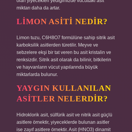
olan yiyecekleri yediğimizde vücuttaki asit
miktarı daha da artar.
LIMON ASITI NEDIR?
Limon tuzu, C6H8O7 formülüne sahip sitrik asit
karboksilik asitlerden türetilir. Meyve ve
sebzelere ekşi bir tat veren bu asit kristalin ve
renksizdir. Sitrik asit olarak da bilinir, bitkilerin
ve hayvanların vücut yapılarında büyük
miktarlarda bulunur.
YAYGIN KULLANILAN
ASITLER NELERDIR?
Hidroklorik asit, sülfürik asit ve nitrik asit güçlü
asitlere örnektir, yiyeceklerde bulunan asitler
ise zayıf asitlere örnektir. Asit (HNO3) dinamit