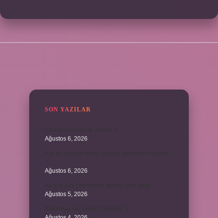
SIDEBAR
SON YAZILAR
Emir buyurmak ne demek ?
Ağustos 6, 2026
Kur’an’ı baştan sona okuyup bitirmeye ne denir
?
Ağustos 6, 2026
Ay gibi gök cisimlerine verilen isim nedir ?
Ağustos 5, 2026
Barbunya kaç dakika haşlanır ?
Ağustos 4, 2026