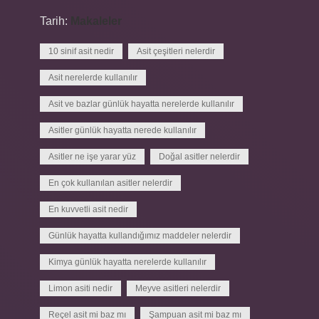
Tarih:
Makaleler
10 sinif asit nedir
Asit çeşitleri nelerdir
Asit nerelerde kullanılır
Asit ve bazlar günlük hayatta nerelerde kullanılır
Asitler günlük hayatta nerede kullanılır
Asitler ne işe yarar yüz
Doğal asitler nelerdir
En çok kullanılan asitler nelerdir
En kuvvetli asit nedir
Günlük hayatta kullandığımız maddeler nelerdir
Kimya günlük hayatta nerelerde kullanılır
Limon asiti nedir
Meyve asitleri nelerdir
Reçel asit mi baz mı
Şampuan asit mi baz mı