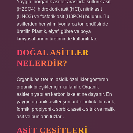
Yaygın inorganik asitler arasında sülfürik asit
(H2SO4), hidroklorik asit (HCl), nitrik asit
(HNO3) ve fosforik asit (H3PO4) bulunur. Bu
asitlerden her yıl milyonlarca ton endüstride
üretilir. Plastik, elyaf, gübre ve boya
kimyasallarının üretiminde kullanılırlar.
DOĞAL ASITLER
NELERDIR?
Organik asit terimi asidik özellikler gösteren
organik bileşikler için kullanılır. Organik
asitlerin yapıları karbon iskeletine dayanır. En
yaygın organik asitler şunlardır: bütirik, fumarik,
formik, propiyonik, sorbik, asetik, sitrik ve malik
asit ve bunların tuzları.
ASIT ÇEŞITLERI