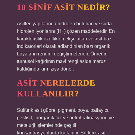
10 SINIF ASIT NEDIR?
Asitler, yapılarında hidrojen bulunan ve suda
hidrojen iyonlarını (H+) çözen maddelerdir. En
karakteristik özellikleri ekşi tatları ve asit-baz
indikatörleri olarak adlandırılan bazı organik
boyaların rengini değiştirmeleridir. Örneğin
turnusol kağıdının mavi rengi aside maruz
kaldığında kırmızıya döner.
ASIT NERELERDE
KULLANILIR?
Sülfürik asit gübre, pigment, boya, patlayıcı,
pestisit, inorganik tuz ve petrol rafinasyonu ve
metalurji işlemlerinde çeşitli
konsantrasyonlarda kullanılır. Sülfürik asit