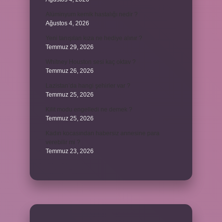
Alüminyum kemik hastalığı nedir ?
Ağustos 4, 2026
Yeni tanışılan kıza ne hediye alınır ?
Temmuz 29, 2026
Whitney Houston sesi kaç oktav ?
Temmuz 26, 2026
Lazistan’da hangi şehirler var ?
Temmuz 25, 2026
Kilit modu engelledi ne demek ?
Temmuz 25, 2026
Kadın kocasından habersiz annesine para
verebilir mi ?
Temmuz 23, 2026