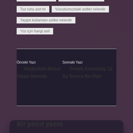
Tuz ruhu asit mi
Vücudumuzdaki asitler nelerdir
Yaygın kullanılan asitler nelerdir
Yüz için hangi asit
Önceki Yazı
Sonraki Yazı
Atatürkün Mezar
Yedek Astsubay 12
Odası Nerede
Ay Sonra Ne Olur
Bir yanıt yazın