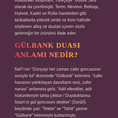
Abdülbaki Gölpınarlı, Türkçeye “Bülbül Sesi”
olarak da çevrilmiştir. Terim, Mevlevi, Bektaşi,
Halveti, Kadiri ve Rufai hareketleri gibi
tarikatlarda yüksek sesle ve koro halinde
söylenen alkış ve duaları içeren sözlü
geleneğin bir ürününü ifade eder.
GÜLBANK DUASI
ANLAMI NEDIR?
Nef’i’nin “Dünyayı her zaman zafer goncasının
sesiyle tut” dizesinde “Gülbank” kelimesi, “zafer
havasını yankılayan davulların sesi, zafer
narası” anlamına gelir. “Adil efendiler, adil
hükümleriyle tahta çıktılar / Duyduklarına
İslam’ın gül goncasını dediler” (Sürûrî)
beyitinde şair, “Tekbir” ve “Tahlil” yerine
“Gülbank” kelimesini kullanmıştır.