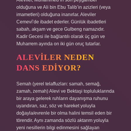
olduğuna ve Ali bin Ebu Talib’in azizleri (veya
imametleri) olduğuna inanırlar. Aleviler
Cemeví’de ibadet ederler. Günlük ibadetleri
sabah, akşam ve gece Gulbeng namazıdır.
Kadir Gecesi ile bağlantılı olarak üç gün ve
Muharrem ayında on iki gün oruç tutarlar.
ALEVILER NEDEN
DANS EDIYOR?
Semah (yerel telaffuzları: samah, semağ,
zamah, zemah) Alevi ve Bektaşi topluluklarında
bir araya gelerek ruhların dayanışma ruhunu
uyandıran, saz, söz ve hareket yoluyla
doğayla/evrenle bir olma halini temsil eden bir
törendir. Aynı zamanda sözlü aktarım yoluyla
yeni nesillerin bilgi edinmesini sağlayan