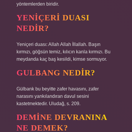
yöntemlerden biridir.
YENIÇERI DUASI
NEDIR?
Yeniçeri duası: Allah Allah İllallah. Başın
kırmızı, göğsün temiz, kılıcın kanla kırmızı. Bu
meydanda kaç baş kesildi, kimse sormuyor.
GULBANG NEDIR?
Gülbank bu beyitte zafer havasını, zafer
narasını yankılandıran davul sesini
kastetmektedir. Uludağ, s. 209.
DEMINE DEVRANINA
NE DEMEK?