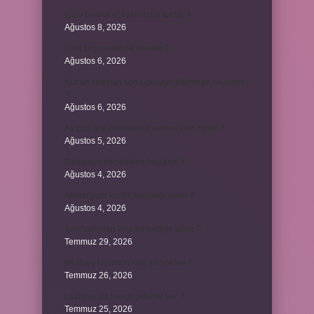
kuzu baskül et fiyatları ne kadar ?
Ağustos 8, 2026
Emir buyurmak ne demek ?
Ağustos 6, 2026
Kur’an’ı baştan sona okuyup bitirmeye ne denir
?
Ağustos 6, 2026
Ay gibi gök cisimlerine verilen isim nedir ?
Ağustos 5, 2026
Barbunya kaç dakika haşlanır ?
Ağustos 4, 2026
Alüminyum kemik hastalığı nedir ?
Ağustos 4, 2026
Yeni tanışılan kıza ne hediye alınır ?
Temmuz 29, 2026
Whitney Houston sesi kaç oktav ?
Temmuz 26, 2026
Lazistan’da hangi şehirler var ?
Temmuz 25, 2026