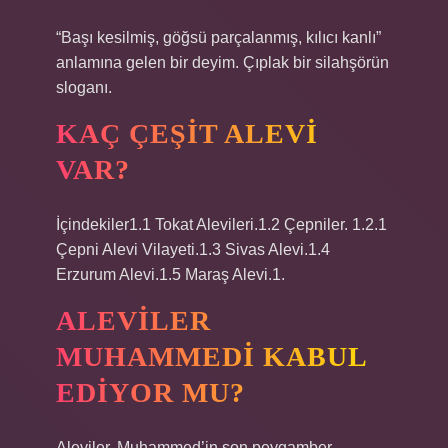
“Başı kesilmiş, göğsü parçalanmış, kılıcı kanlı”
anlamına gelen bir deyim. Çıplak bir silahşörün
sloganı.
KAÇ ÇEŞIT ALEVI
VAR?
İçindekiler1.1 Tokat Alevileri.1.2 Çepniler. 1.2.1
Çepni Alevi Vilayeti.1.3 Sivas Alevi.1.4
Erzurum Alevi.1.5 Maraş Alevi.1.
ALEVILER
MUHAMMEDI KABUL
EDIYOR MU?
Aleviler, Muhammed’in son peygamber