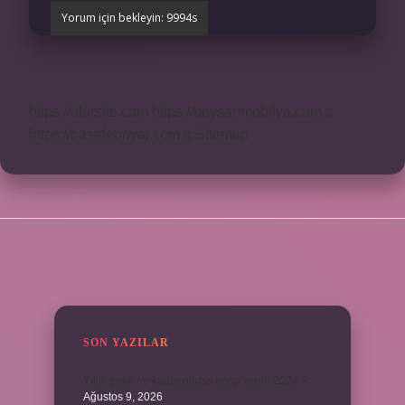
https://obirsite.com
https://beysanmobilya.com.tr
https://bastdebriyaj.com.tr
Sitemap
SIDEBAR
SON YAZILAR
Yıllık geliri ne kadar olursa vergi verilir 2024 ?
Ağustos 9, 2026