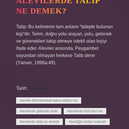
ALEVILERDE TALIP
NE DEMEK?
Talip: Bu kelimenin tam anlamı “talepte bulunan
kişi”dir. Terim, doğru yolu arayan, yolu, gelenek
ve görenekleri takip etmeye istekli olan kişiyi
ifade eder. Aleviler arasında, Peygamber
soyundan olmayan herkese Talib denir
(Yaman, 1998a:49).
Tarih:
Makaleler
Aleviler Muhammedi kabul ediyor mu
Alevilerde gülbank nedir
Alevilerde Kürt olur mu
Alevilerde talip ne demek
Aleviliğin kolları nelerdir