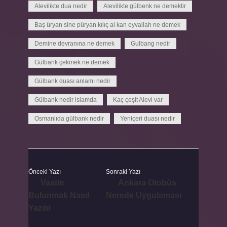
Alevilikte dua nedir
Alevilikte gülbenk ne demektir
Baş üryan sine püryan kılıç al kan eyvallah ne demek
Demine devranına ne demek
Gulbang nedir
Gülbank çekmek ne demek
Gülbank duası anlamı nedir
Gülbank nedir islamda
Kaç çeşit Alevi var
Osmanlıda gülbank nedir
Yeniçeri duası nedir
Önceki Yazı
Sonraki Yazı
Vaatte
Ankara Otobüs
Bulunmak Nasıl
Nerede Uygulaması
Yazılır