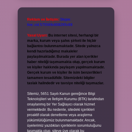
Reklam ve İletişim:
Skype:
live:.cid.575569c608265c69
Yasal Uyarı:
Bu internet sitesi, herhangi bir
marka, kurum veya şahıs şirketi ile hiçbir
bağlantısı bulunmamaktadır. Sitede yalnızca
kendi hazırladığımız makaleler
paylaşılmaktadır. Burada yer alan içerikler
haber niteliği taşımamakta olup, gerçek kurum
ve kişiler hakkında paylaşım yapılmamaktadır.
Gerçek kurum ve kişiler ile isim benzerlikleri
tamamen tesadüfidir. Sitemizdeki bilgiler
taslak halindedir ve tavsiye niteliği taşımazlar.
Sitemiz, 5651 Sayılı Kanun gereğince Bilgi
Teknolojileri ve İletişim Kurumu (BTK) tarafından
onaylanmış bir Yer Sağlayıcı olarak hizmet
vermektedir. Bu nedenle, sitedeki içerikleri
proaktif olarak denetleme veya araştırma
yükümlülüğümüz bulunmamaktadır. Ancak,
üyelerimiz yazdıkları içeriklerin sorumluluğunu
taşımakta olup, siteye üye olarak bu