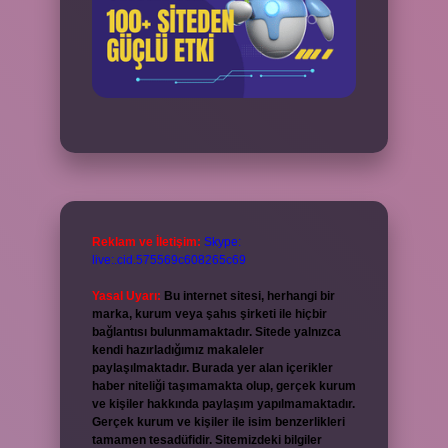
Reklam ve İletişim:
Skype:
live:.cid.575569c608265c69
Yasal Uyarı:
Bu internet sitesi, herhangi bir
marka, kurum veya şahıs şirketi ile hiçbir
bağlantısı bulunmamaktadır. Sitede yalnızca
kendi hazırladığımız makaleler
paylaşılmaktadır. Burada yer alan içerikler
haber niteliği taşımamakta olup, gerçek kurum
ve kişiler hakkında paylaşım yapılmamaktadır.
Gerçek kurum ve kişiler ile isim benzerlikleri
tamamen tesadüfidir. Sitemizdeki bilgiler