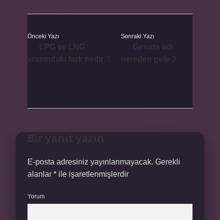
Önceki Yazı
Sonraki Yazı
LPG ve LNG
Gırnata adı
arasındaki fark nedir ?
nereden gelir ?
Bir yanıt yazın
E-posta adresiniz yayınlanmayacak.
Gerekli
alanlar
*
ile işaretlenmişlerdir
Yorum