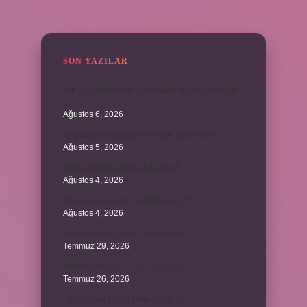
SIDEBAR
SON YAZILAR
Kur’an’ı baştan sona okuyup bitirmeye ne denir
?
Ağustos 6, 2026
Ay gibi gök cisimlerine verilen isim nedir ?
Ağustos 5, 2026
Barbunya kaç dakika haşlanır ?
Ağustos 4, 2026
Alüminyum kemik hastalığı nedir ?
Ağustos 4, 2026
Yeni tanışılan kıza ne hediye alınır ?
Temmuz 29, 2026
Whitney Houston sesi kaç oktav ?
Temmuz 26, 2026
Lazistan’da hangi şehirler var ?