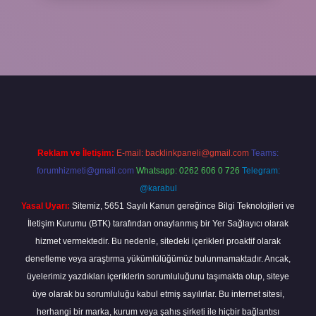
lla
Reklam ve İletişim:
E-mail:
backlinkpaneli@gmail.com
Teams:
forumhizmeti@gmail.com
Whatsapp: 0262 606 0 726
Telegram:
@karabul
Yasal Uyarı:
Sitemiz, 5651 Sayılı Kanun gereğince Bilgi Teknolojileri ve
İletişim Kurumu (BTK) tarafından onaylanmış bir Yer Sağlayıcı olarak
hizmet vermektedir. Bu nedenle, sitedeki içerikleri proaktif olarak
denetleme veya araştırma yükümlülüğümüz bulunmamaktadır. Ancak,
üyelerimiz yazdıkları içeriklerin sorumluluğunu taşımakta olup, siteye
üye olarak bu sorumluluğu kabul etmiş sayılırlar. Bu internet sitesi,
herhangi bir marka, kurum veya şahıs şirketi ile hiçbir bağlantısı