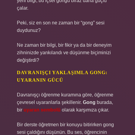
yeni bilgi, bu içsel gongu biraz daha güçlü
çalar.
Peki, siz en son ne zaman bir “gong” sesi
duydunuz?
Ne zaman bir bilgi, bir fikir ya da bir deneyim
zihninizde yankılandı ve düşünme biçiminizi
değiştirdi?
DAVRANIŞÇI YAKLAŞIMLA GONG:
UYARANIN GÜCÜ
Davranışçı öğrenme kuramına göre, öğrenme
çevresel uyaranlarla şekillenir.
Gong
burada,
bir
uyaran sembolü
olarak karşımıza çıkar.
Bir derste öğretmen bir konuyu bitirirken gong
sesi çaldığını düşünün. Bu ses, öğrencinin