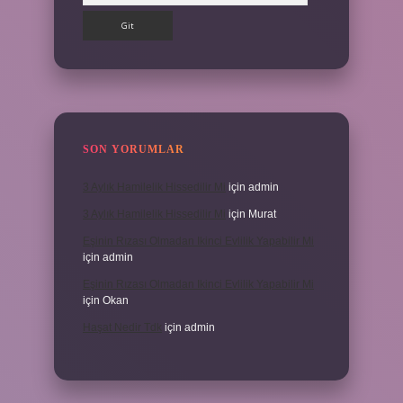
SON YORUMLAR
3 Aylık Hamilelik Hissedilir Mi
için
admin
3 Aylık Hamilelik Hissedilir Mi
için
Murat
Eşinin Rızası Olmadan Ikinci Evlilik Yapabilir Mi
için
admin
Eşinin Rızası Olmadan Ikinci Evlilik Yapabilir Mi
için
Okan
Haşat Nedir Tdk
için
admin