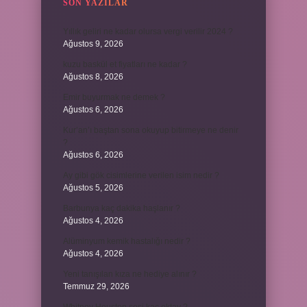
SON YAZILAR
Yıllık geliri ne kadar olursa vergi verilir 2024 ?
Ağustos 9, 2026
kuzu baskül et fiyatları ne kadar ?
Ağustos 8, 2026
Emir buyurmak ne demek ?
Ağustos 6, 2026
Kur’an’ı baştan sona okuyup bitirmeye ne denir
?
Ağustos 6, 2026
Ay gibi gök cisimlerine verilen isim nedir ?
Ağustos 5, 2026
Barbunya kaç dakika haşlanır ?
Ağustos 4, 2026
Alüminyum kemik hastalığı nedir ?
Ağustos 4, 2026
Yeni tanışılan kıza ne hediye alınır ?
Temmuz 29, 2026