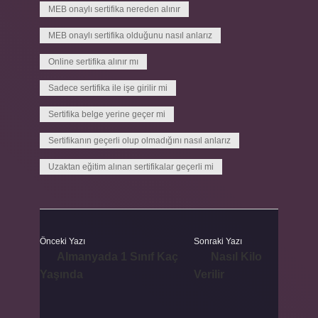
MEB onaylı sertifika nereden alınır
MEB onaylı sertifika olduğunu nasıl anlarız
Online sertifika alınır mı
Sadece sertifika ile işe girilir mi
Sertifika belge yerine geçer mi
Sertifikanın geçerli olup olmadığını nasıl anlarız
Uzaktan eğitim alınan sertifikalar geçerli mi
Önceki Yazı
Sonraki Yazı
Almanyada 1 Sınıf Kaç
Nasıl Kilo
Yaşında
Verilir