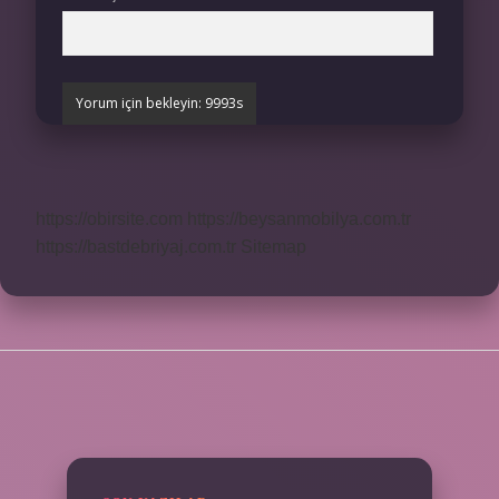
https://obirsite.com
https://beysanmobilya.com.tr
https://bastdebriyaj.com.tr
Sitemap
SIDEBAR