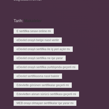
Tarih:
Makaleler
E sertifika sınavı online mi
eDevlet onaylı belge nasıl verilir
eDevlet onaylı sertifika ile iş yeri açılır mı
eDevlet onaylı sertifika ne işe yarar
eDevlet onaylı sertifika yurtdışında geçerli mi
eDevlet sertifikasına nasıl bakılır
Edevlette görünen sertifikalar geçerli mi
Edevletten alınan sürücü sertifikası geçerli mi
MEB onayı olmayan sertifikalar işe yarar mı