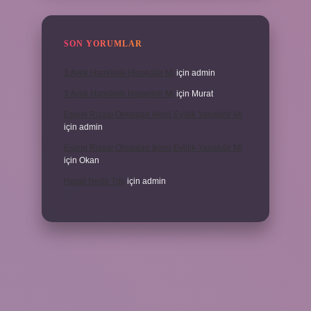
SON YORUMLAR
3 Aylık Hamilelik Hissedilir Mi
için
admin
3 Aylık Hamilelik Hissedilir Mi
için
Murat
Eşinin Rızası Olmadan Ikinci Evlilik Yapabilir Mi
için
admin
Eşinin Rızası Olmadan Ikinci Evlilik Yapabilir Mi
için
Okan
Haşat Nedir Tdk
için
admin