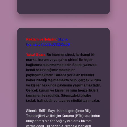
Reklam ve İletişim:
Skype:
live:.cid.575569c608265c69
Yasal Uyarı:
Bu internet sitesi, herhangi bir
marka, kurum veya şahıs şirketi ile hiçbir
bağlantısı bulunmamaktadır. Sitede yalnızca
kendi hazırladığımız makaleler
paylaşılmaktadır. Burada yer alan içerikler
haber niteliği taşımamakta olup, gerçek kurum
ve kişiler hakkında paylaşım yapılmamaktadır.
Gerçek kurum ve kişiler ile isim benzerlikleri
tamamen tesadüfidir. Sitemizdeki bilgiler
taslak halindedir ve tavsiye niteliği taşımazlar.
Sitemiz, 5651 Sayılı Kanun gereğince Bilgi
Teknolojileri ve İletişim Kurumu (BTK) tarafından
onaylanmış bir Yer Sağlayıcı olarak hizmet
vermektedir. Bu nedenle, sitedeki içerikleri