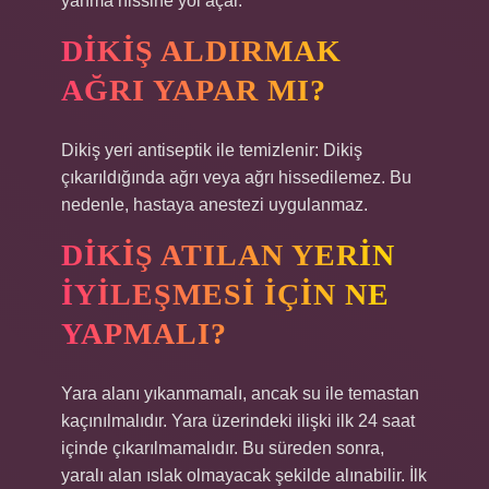
yanma hissine yol açar.
DIKIŞ ALDIRMAK
AĞRI YAPAR MI?
Dikiş yeri antiseptik ile temizlenir: Dikiş
çıkarıldığında ağrı veya ağrı hissedilemez. Bu
nedenle, hastaya anestezi uygulanmaz.
DIKIŞ ATILAN YERIN
IYILEŞMESI IÇIN NE
YAPMALI?
Yara alanı yıkanmamalı, ancak su ile temastan
kaçınılmalıdır. Yara üzerindeki ilişki ilk 24 saat
içinde çıkarılmamalıdır. Bu süreden sonra,
yaralı alan ıslak olmayacak şekilde alınabilir. İlk