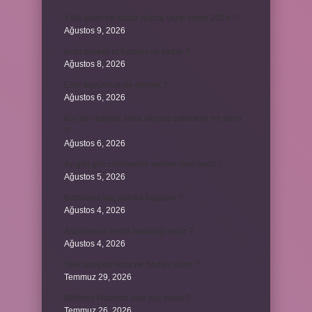
Yıllık geliri ne kadar olursa vergi verilir 2024 ?
Ağustos 9, 2026
kuzu baskül et fiyatları ne kadar ?
Ağustos 8, 2026
Emir buyurmak ne demek ?
Ağustos 6, 2026
Kur’an’ı baştan sona okuyup bitirmeye ne denir
?
Ağustos 6, 2026
Ay gibi gök cisimlerine verilen isim nedir ?
Ağustos 5, 2026
Barbunya kaç dakika haşlanır ?
Ağustos 4, 2026
Alüminyum kemik hastalığı nedir ?
Ağustos 4, 2026
Yeni tanışılan kıza ne hediye alınır ?
Temmuz 29, 2026
Whitney Houston sesi kaç oktav ?
Temmuz 26, 2026