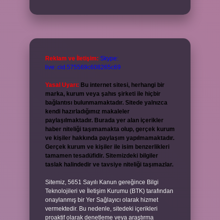
Reklam ve İletişim:
Skype:
live:.cid.575569c608265c69
Yasal Uyarı:
Bu internet sitesi, herhangi bir
marka, kurum veya şahıs şirketi ile hiçbir
bağlantısı bulunmamaktadır. Sitede yalnızca
kendi hazırladığımız makaleler
paylaşılmaktadır. Burada yer alan içerikler
haber niteliği taşımamakta olup, gerçek kurum
ve kişiler hakkında paylaşım yapılmamaktadır.
Gerçek kurum ve kişiler ile isim benzerlikleri
tamamen tesadüfidir. Sitemizdeki bilgiler
taslak halindedir ve tavsiye niteliği taşımazlar.
Sitemiz, 5651 Sayılı Kanun gereğince Bilgi
Teknolojileri ve İletişim Kurumu (BTK) tarafından
onaylanmış bir Yer Sağlayıcı olarak hizmet
vermektedir. Bu nedenle, sitedeki içerikleri
proaktif olarak denetleme veya araştırma