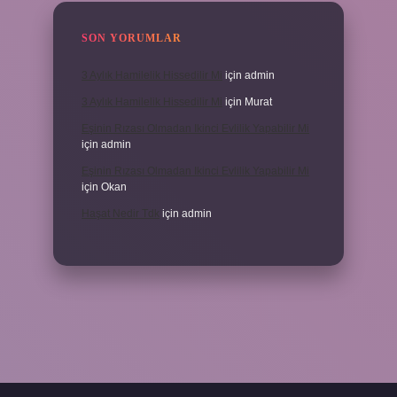
SON YORUMLAR
3 Aylık Hamilelik Hissedilir Mi
için
admin
3 Aylık Hamilelik Hissedilir Mi
için
Murat
Eşinin Rızası Olmadan Ikinci Evlilik Yapabilir Mi
için
admin
Eşinin Rızası Olmadan Ikinci Evlilik Yapabilir Mi
için
Okan
Haşat Nedir Tdk
için
admin