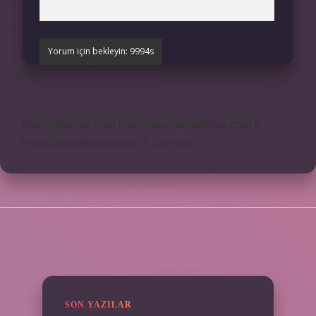
https://obirsite.com
https://beysanmobilya.com.tr
https://bastdebriyaj.com.tr
Sitemap
SIDEBAR
SON YAZILAR