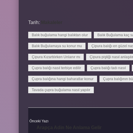
Tarih:
Makaleler
Balık buğulama hangi balıktan olur
Balık Buğulama kaç sa
Balık Buğulamaya su konur mu
Çipura balığı en güzel nasıl
Çipura Kızartılırken Unlanır mı
Çipura piştiği nasıl anlaşılı
Çupra balığı nasıl terbiye edilir
Çupra balığı tadı nasıl
Çupra balığına hangi baharatlar konur
Çupra balığının b
Tavada çupra buğulama nasıl yapılır
Önceki Yazı
Arapça Adin Ne Anlama Gelir