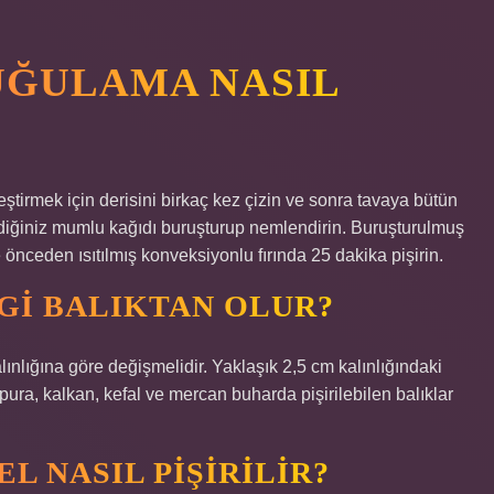
UĞULAMA NASIL
irmek için derisini birkaç kez çizin ve sonra tavaya bütün
diğiniz mumlu kağıdı buruşturup nemlendirin. Buruşturulmuş
nceden ısıtılmış konveksiyonlu fırında 25 dakika pişirin.
GI BALIKTAN OLUR?
alınlığına göre değişmelidir. Yaklaşık 2,5 cm kalınlığındaki
çipura, kalkan, kefal ve mercan buharda pişirilebilen balıklar
L NASIL PIŞIRILIR?