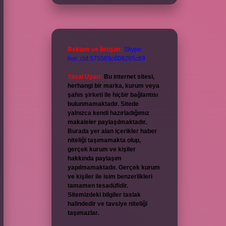
Reklam ve İletişim:
Skype:
live:.cid.575569c608265c69
Yasal Uyarı:
Bu internet sitesi,
herhangi bir marka, kurum veya
şahıs şirketi ile hiçbir bağlantısı
bulunmamaktadır. Sitede
yalnızca kendi hazırladığımız
makaleler paylaşılmaktadır.
Burada yer alan içerikler haber
niteliği taşımamakta olup,
gerçek kurum ve kişiler
hakkında paylaşım
yapılmamaktadır. Gerçek kurum
ve kişiler ile isim benzerlikleri
tamamen tesadüfidir.
Sitemizdeki bilgiler taslak
halindedir ve tavsiye niteliği
taşımazlar.