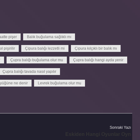
atte pişer
Balık buğulama sağlıklı mı
 pişirilir
Çipura balığı lezzetli mi
Çipura kılçıklı bir balık mı
r
Çupra balığı buğulama olur mu
Çupra balığı hangi ayda yenir
Çupra balığı tavada nasıl yapılır
üyüğüne ne denir
Levrek buğulama olur mu
Sonraki Yazı
Eskiden Hangi Oyunlar Oyn