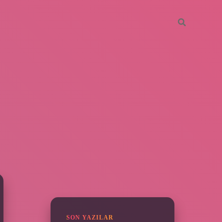
SIDEBAR
piabella
SON YAZILAR