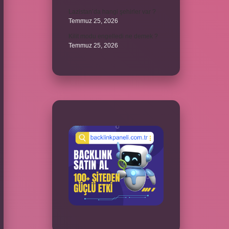
Lazistan’da hangi şehirler var ?
Temmuz 25, 2026
Kilit modu engelledi ne demek ?
Temmuz 25, 2026