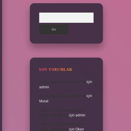
Arama
SON YORUMLAR
3 Aylık Hamilelik Hissedilir Mi
için
admin
3 Aylık Hamilelik Hissedilir Mi
için
Murat
Eşinin Rızası Olmadan Ikinci
Evlilik Yapabilir Mi
için
admin
Eşinin Rızası Olmadan Ikinci
Evlilik Yapabilir Mi
için
Okan