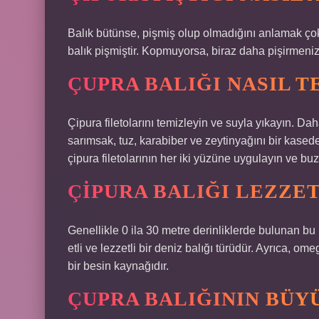
Balık bütünse, pişmiş olup olmadığını anlamak çok
balık pişmiştir. Kopmuyorsa, biraz daha pişirmeniz
ÇUPRA BALIĞI NASIL T
Çipura filetolarını temizleyin ve suyla yıkayın. Da
sarımsak, tuz, karabiber ve zeytinyağını bir kased
çipura filetolarının her iki yüzüne uygulayın ve b
ÇIPURA BALIĞI LEZZET
Genellikle 0 ila 30 metre derinliklerde bulunan bu 
etli ve lezzetli bir deniz balığı türüdür. Ayrıca, om
bir besin kaynağıdır.
ÇUPRA BALIĞININ BÜY