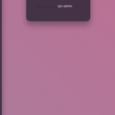
Haşat Nedir Tdk
için
admin