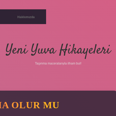
Hakkımızda
Yeni Yuva Hikayeleri
Taşınma maceralarıyla ilham bul!
MA OLUR MU