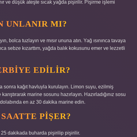
ır ve düşük ateşte sıcak yağda pişirilir. Pişirme işlemi
N UNLANIR MI?
kayın, bolca tuzlayın ve mısır ununa atın. Yağ ısınınca tavaya
yrıca sebze kızarttım, yağda balık kokusunu emer ve lezzetli
ERBIYE EDILIR?
ha sonra kağıt havluyla kurulayın. Limon suyu, ezilmiş
e karıştırarak marine sosunu hazırlayın. Hazırladığınız sosu
uzdolabında en az 30 dakika marine edin.
SAATTE PIŞER?
 dakikada buharda pişirilip pişirilir.