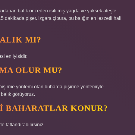
Hazırlanan balık önceden ısıtılmış yağda ve yüksek ateşte
 15 dakikada pişer. Izgara çipura, bu balığın en lezzetli hali
BALIK MI?
si en iyisidir.
AMA OLUR MU?
ir pişirme yöntemi olan buharda pişirme yöntemiyle
r balık görüyoruz.
GI BAHARATLAR KONUR?
e tatlandırabilirsiniz.