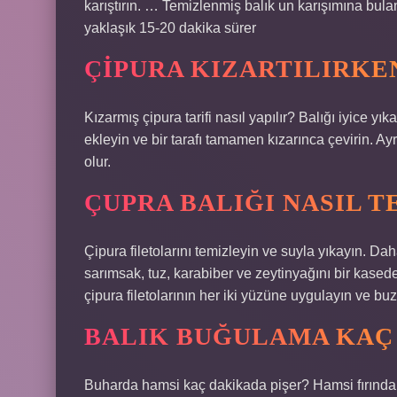
karıştırın. … Temizlenmiş balık un karışımına bulan
yaklaşık 15-20 dakika sürer
ÇIPURA KIZARTILIRKE
Kızarmış çipura tarifi nasıl yapılır? Balığı iyice yı
ekleyin ve bir tarafı tamamen kızarınca çevirin. A
olur.
ÇUPRA BALIĞI NASIL T
Çipura filetolarını temizleyin ve suyla yıkayın. Da
sarımsak, tuz, karabiber ve zeytinyağını bir kased
çipura filetolarının her iki yüzüne uygulayın ve b
BALIK BUĞULAMA KAÇ 
Buharda hamsi kaç dakikada pişer? Hamsi fırında 25