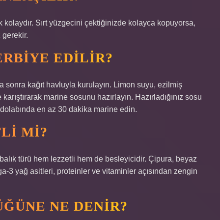
 kolaydır. Sırt yüzgecini çektiğinizde kolayca kopuyorsa,
 gerekir.
ERBIYE EDILIR?
ha sonra kağıt havluyla kurulayın. Limon suyu, ezilmiş
e karıştırarak marine sosunu hazırlayın. Hazırladığınız sosu
uzdolabında en az 30 dakika marine edin.
LI MI?
balık türü hem lezzetli hem de besleyicidir. Çipura, beyaz
ega-3 yağ asitleri, proteinler ve vitaminler açısından zengin
ÜĞÜNE NE DENIR?