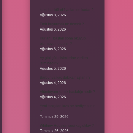
kuzu baskül et fiyatları ne kadar ?
Ağustos 8, 2026
Emir buyurmak ne demek ?
Ağustos 6, 2026
Kur’an’ı baştan sona okuyup
bitirmeye ne denir ?
Ağustos 6, 2026
Ay gibi gök cisimlerine verilen
isim nedir ?
Ağustos 5, 2026
Barbunya kaç dakika haşlanır ?
Ağustos 4, 2026
Alüminyum kemik hastalığı nedir ?
Ağustos 4, 2026
Yeni tanışılan kıza ne hediye alınır
?
Temmuz 29, 2026
Whitney Houston sesi kaç oktav ?
Temmuz 26, 2026