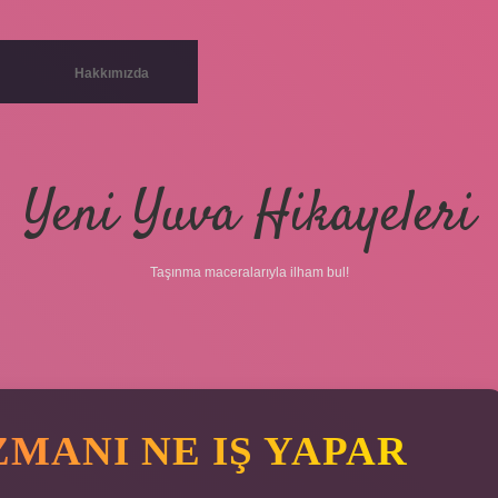
Hakkımızda
Yeni Yuva Hikayeleri
Taşınma maceralarıyla ilham bul!
ZMANI NE IŞ YAPAR