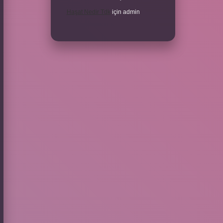
Haşat Nedir Tdk
için
admin