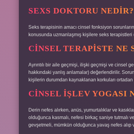
SEXS DOKTORU NEDIR?
Seks terapisinin amacı cinsel fonksiyon sorunlarını 
konusunda uzmanlaşmış kişilere seks terapistleri (
CINSEL TERAPISTE NE
Ayrıntılı bir aile geçmişi, ilişki geçmişi ve cinsel g
hakkındaki yanlış anlamalar) değerlendirilir. Sorun
kişilerin durumdan kaynaklanan korkuları ortadan ka
CINSEL IŞLEV YOGASI N
Derin nefes alırken, anüs, yumurtalıklar ve kasık
olduğunca kasmalı, nefesi birkaç saniye tutmalı 
gevşetmeli, mümkün olduğunca yavaş nefes alıp v