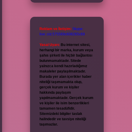
Reklam ve İletişim:
Skype:
live:.cid.575569c608265c69
Yasal Uyarı:
Bu internet sitesi,
herhangi bir marka, kurum veya
şahıs şirketi ile hiçbir bağlantısı
bulunmamaktadır. Sitede
yalnızca kendi hazırladığımız
makaleler paylaşılmaktadır.
Burada yer alan içerikler haber
niteliği taşımamakta olup,
gerçek kurum ve kişiler
hakkında paylaşım
yapılmamaktadır. Gerçek kurum
ve kişiler ile isim benzerlikleri
tamamen tesadüfidir.
Sitemizdeki bilgiler taslak
halindedir ve tavsiye niteliği
taşımazlar.