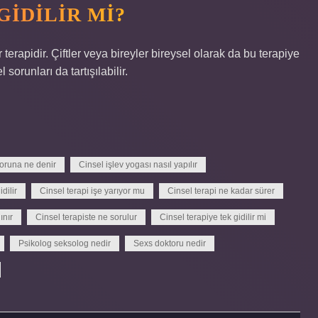
GIDILIR MI?
r terapidir. Çiftler veya bireyler bireysel olarak da bu terapiye
 sorunları da tartışılabilir.
ktoruna ne denir
Cinsel işlev yogası nasıl yapılır
dilir
Cinsel terapi işe yarıyor mu
Cinsel terapi ne kadar sürer
ınır
Cinsel terapiste ne sorulur
Cinsel terapiye tek gidilir mi
Psikolog seksolog nedir
Sexs doktoru nedir