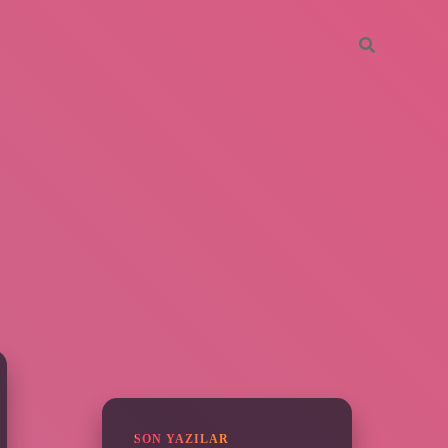
SIDEBAR
piabella
SON YAZILAR