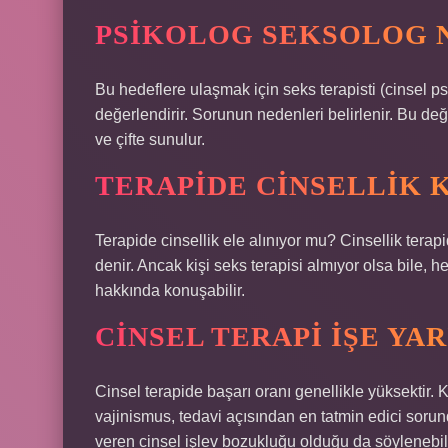
PSIKOLOG SEKSOLOG 
Bu hedeflere ulaşmak için seks terapisti (cinsel psik
değerlendirir. Sorunun nedenleri belirlenir. Bu de
ve çifte sunulur.
TERAPIDE CINSELLIK 
Terapide cinsellik ele alınıyor mu? Cinsellik terapi
denir. Ancak kişi seks terapisi almıyor olsa bile, h
hakkında konuşabilir.
CINSEL TERAPI IŞE YA
Cinsel terapide başarı oranı genellikle yüksektir.
vajinismus, tedavi açısından en tatmin edici sorund
veren cinsel işlev bozukluğu olduğu da söylenebili