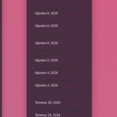
kuzu baskül et fiyatları ne kadar ?
Ağustos 8, 2026
Emir buyurmak ne demek ?
Ağustos 6, 2026
Kur’an’ı baştan sona okuyup
bitirmeye ne denir ?
Ağustos 6, 2026
Ay gibi gök cisimlerine verilen
isim nedir ?
Ağustos 5, 2026
Barbunya kaç dakika haşlanır ?
Ağustos 4, 2026
Alüminyum kemik hastalığı nedir ?
Ağustos 4, 2026
Yeni tanışılan kıza ne hediye alınır
?
Temmuz 29, 2026
Whitney Houston sesi kaç oktav ?
Temmuz 26, 2026