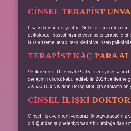
CINSEL TERAPIST ÜNVA
Lisans kursuna kaydolun: Seks terapisti olmak için
psikoterapi, sosyal hizmet veya seks terapisi gibi
kursları temel terapi tekniklerini ve insan psikoloj
TERAPIST KAÇ PARA A
Verilere göre; Ülkemizde 5-9 yıl deneyime sahip bir
deneyimli olarak kabul edilebilir. 2024 verilerine 
39.500 TL’dir. Kıdemli terapistler için ortalama en
CINSEL ILIŞKI DOKTOR
Cinsel ilişkiye giremiyorsanız ilk başvuracağınız 
olduğundan şüpheleniyorsanız bir üroloğa danışma