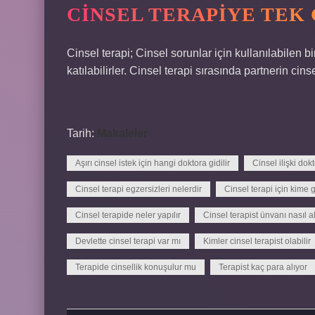
CINSEL TERAPIYE TEK 
Cinsel terapi; Cinsel sorunlar için kullanılabilen bi
katılabilirler. Cinsel terapi sırasında partnerin cinsel
Tarih:
Makaleler
Aşırı cinsel istek için hangi doktora gidilir
Cinsel ilişki do
Cinsel terapi egzersizleri nelerdir
Cinsel terapi için kime gi
Cinsel terapide neler yapılır
Cinsel terapist ünvanı nasıl al
Devlette cinsel terapi var mı
Kimler cinsel terapist olabilir
Terapide cinsellik konuşulur mu
Terapist kaç para alıyor