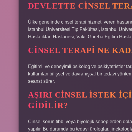
DEVLETTE CINSEL TERA
Ülke genelinde cinsel terapi hizmeti veren hastane
İstanbul Üniversitesi Tıp Fakültesi, İstanbul Üniv
Hastalıkları Hastanesi, Vakıf Gureba Eğitim Hasta
CINSEL TERAPI NE KA
Eğitimli ve deneyimli psikolog ve psikiyatristler ta
kullanılan bilişsel ve davranışsal bir tedavi yönte
seans) sürer.
AŞIRI CINSEL ISTEK I
GIDILIR?
Cinsel sorun tıbbi veya biyolojik sebeplerden dolay
yapılır. Bu durumda bu tedavi ürologlar, jinekologlar