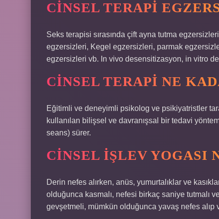
CINSEL TERAPI EGZER
Seks terapisi sırasında çift ayna tutma egzersizler
egzersizleri, Kegel egzersizleri, parmak egzersizle
egzersizleri vb. In vivo desensitizasyon, in vitro
CINSEL TERAPI NE KA
Eğitimli ve deneyimli psikolog ve psikiyatristler ta
kullanılan bilişsel ve davranışsal bir tedavi yönte
seans) sürer.
CINSEL IŞLEV YOGASI N
Derin nefes alırken, anüs, yumurtalıklar ve kasık
olduğunca kasmalı, nefesi birkaç saniye tutmalı 
gevşetmeli, mümkün olduğunca yavaş nefes alıp v