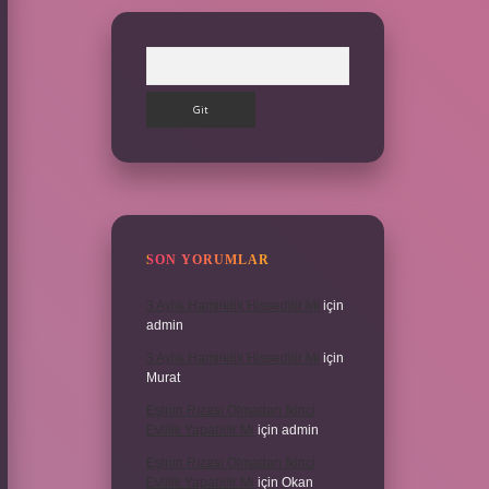
Arama
SON YORUMLAR
3 Aylık Hamilelik Hissedilir Mi
için
admin
3 Aylık Hamilelik Hissedilir Mi
için
Murat
Eşinin Rızası Olmadan Ikinci
Evlilik Yapabilir Mi
için
admin
Eşinin Rızası Olmadan Ikinci
Evlilik Yapabilir Mi
için
Okan