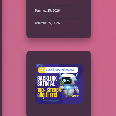
Lazistan’da hangi şehirler var ?
Temmuz 25, 2026
Kilit modu engelledi ne demek ?
Temmuz 25, 2026