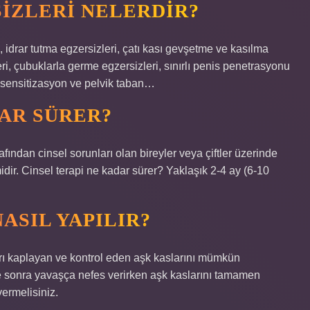
SIZLERI NELERDIR?
i, idrar tutma egzersizleri, çatı kası gevşetme ve kasılma
ri, çubuklarla germe egzersizleri, sınırlı penis penetrasyonu
 desensitizasyon ve pelvik taban…
DAR SÜRER?
rafından cinsel sorunları olan bireyler veya çiftler üzerinde
midir. Cinsel terapi ne kadar sürer? Yaklaşık 2-4 ay (6-10
ASIL YAPILIR?
ları kaplayan ve kontrol eden aşk kaslarını mümkün
ve sonra yavaşça nefes verirken aşk kaslarını tamamen
ermelisiniz.