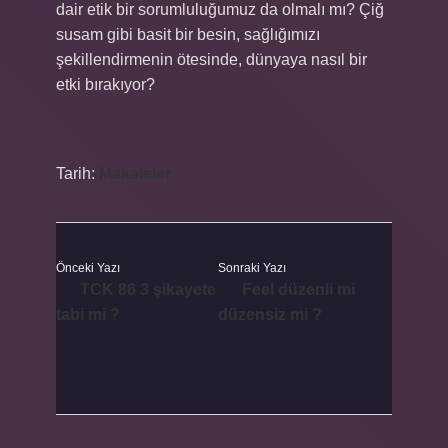
dair etik bir sorumluluğumuz da olmalı mı? Çiğ
susam gibi basit bir besin, sağlığımızı
şekillendirmenin ötesinde, dünyaya nasıl bir
etki bırakıyor?
Tarih:
Makaleler
Önceki Yazı
Sonraki Yazı
TCK 86 3 şikayete
Feel düzenli mi
tabi mi ?
düzensiz mi ?