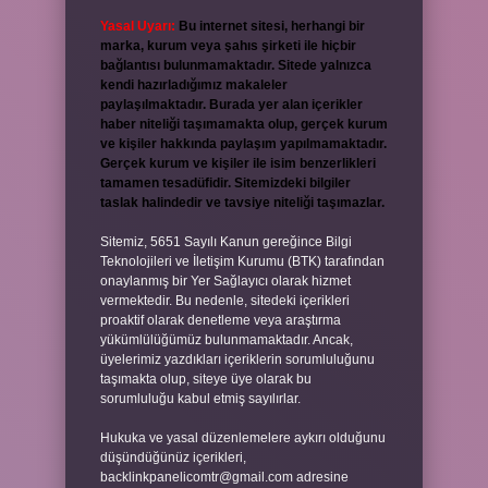
Yasal Uyarı:
Bu internet sitesi, herhangi bir
marka, kurum veya şahıs şirketi ile hiçbir
bağlantısı bulunmamaktadır. Sitede yalnızca
kendi hazırladığımız makaleler
paylaşılmaktadır. Burada yer alan içerikler
haber niteliği taşımamakta olup, gerçek kurum
ve kişiler hakkında paylaşım yapılmamaktadır.
Gerçek kurum ve kişiler ile isim benzerlikleri
tamamen tesadüfidir. Sitemizdeki bilgiler
taslak halindedir ve tavsiye niteliği taşımazlar.
Sitemiz, 5651 Sayılı Kanun gereğince Bilgi
Teknolojileri ve İletişim Kurumu (BTK) tarafından
onaylanmış bir Yer Sağlayıcı olarak hizmet
vermektedir. Bu nedenle, sitedeki içerikleri
proaktif olarak denetleme veya araştırma
yükümlülüğümüz bulunmamaktadır. Ancak,
üyelerimiz yazdıkları içeriklerin sorumluluğunu
taşımakta olup, siteye üye olarak bu
sorumluluğu kabul etmiş sayılırlar.
Hukuka ve yasal düzenlemelere aykırı olduğunu
düşündüğünüz içerikleri,
backlinkpanelicomtr@gmail.com
adresine