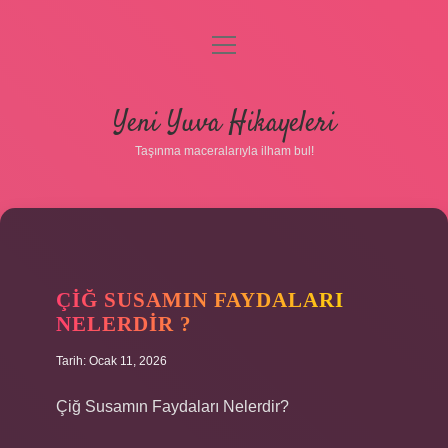
menüyü
aç
Anasayfa
Yeni Yuva Hikayeleri
Gizlilik Politikası
Taşınma maceralarıyla ilham bul!
Yasal Uyarı
Hakkımızda
ÇIĞ SUSAMIN FAYDALARI
NELERDIR ?
Tarih: Ocak 11, 2026
Çiğ Susamın Faydaları Nelerdir?