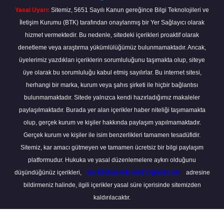
Yasal Uyarı:
Sitemiz, 5651 Sayılı Kanun gereğince Bilgi Teknolojileri ve
İletişim Kurumu (BTK) tarafından onaylanmış bir Yer Sağlayıcı olarak
hizmet vermektedir. Bu nedenle, sitedeki içerikleri proaktif olarak
denetleme veya araştırma yükümlülüğümüz bulunmamaktadır. Ancak,
üyelerimiz yazdıkları içeriklerin sorumluluğunu taşımakta olup, siteye
üye olarak bu sorumluluğu kabul etmiş sayılırlar. Bu internet sitesi,
herhangi bir marka, kurum veya şahıs şirketi ile hiçbir bağlantısı
bulunmamaktadır. Sitede yalnızca kendi hazırladığımız makaleler
paylaşılmaktadır. Burada yer alan içerikler haber niteliği taşımamakta
olup, gerçek kurum ve kişiler hakkında paylaşım yapılmamaktadır.
Gerçek kurum ve kişiler ile isim benzerlikleri tamamen tesadüfidir.
Sitemiz, kar amacı gütmeyen ve tamamen ücretsiz bir bilgi paylaşım
platformudur. Hukuka ve yasal düzenlemelere aykırı olduğunu
düşündüğünüz içerikleri,
backlinkpanelicomtr@gmail.com
adresine
bildirmeniz halinde, ilgili içerikler yasal süre içerisinde sitemizden
kaldırılacaktır.
Scro