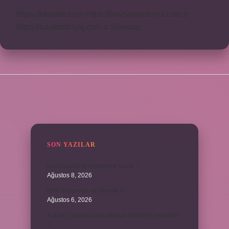
https://obirsite.com
https://beysanmobilya.com.tr
https://bastdebriyaj.com.tr
Sitemap
SIDEBAR
SON YAZILAR
kuzu baskül et fiyatları ne kadar ?
Ağustos 8, 2026
Emir buyurmak ne demek ?
Ağustos 6, 2026
Kur’an’ı baştan sona okuyup bitirmeye ne denir
?