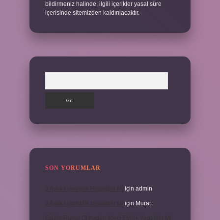
bildirmeniz halinde, ilgili içerikler yasal süre
içerisinde sitemizden kaldırılacaktır.
Arama
SON YORUMLAR
3 Aylık Hamilelik Hissedilir Mi
için
admin
3 Aylık Hamilelik Hissedilir Mi
için
Murat
Eşinin Rızası Olmadan Ikinci Evlilik Yapabilir Mi