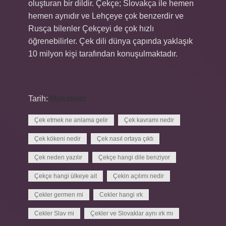
oluşturan bir dildir. Çekçe; Slovakça ile hemen
hemen aynıdır ve Lehçeye çok benzerdir ve
Rusça bilenler Çekçeyi de çok hızlı
öğrenebilirler. Çek dili dünya çapında yaklaşık
10 milyon kişi tarafından konuşulmaktadır.
Tarih:
Makaleler
Çek etmek ne anlama gelir
Çek kavramı nedir
Çek kökeni nedir
Çek nasıl ortaya çıktı
Çek neden yazılır
Çekçe hangi dile benziyor
Çekçe hangi ülkeye ait
Çekin açılımı nedir
Çekler germen mi
Cekler hangi ırk
Cekler Slav mi
Çekler ve Slovaklar aynı ırk mı