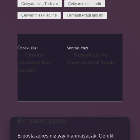
Çekyada kaç Türk var
Çekyanın dini nedir
Çekyanın eski adı ne
Osmanlı Pragı aldı mı
Önceki Yazı
Sonraki Yazı
Öğretim
Buharlaştırma
Teknikleri Kaç
Yöntemi Nasıl Yapılır
Tanedir
Bir yanıt yazın
E-posta adresiniz yayınlanmayacak.
Gerekli