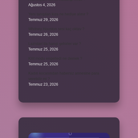
Ağustos 4, 2026
Yeni tanışılan kıza ne hediye alınır ?
Temmuz 29, 2026
Whitney Houston sesi kaç oktav ?
Temmuz 26, 2026
Lazistan’da hangi şehirler var ?
Temmuz 25, 2026
Kilit modu engelledi ne demek ?
Temmuz 25, 2026
Kadın kocasından habersiz annesine para
verebilir mi ?
Temmuz 23, 2026