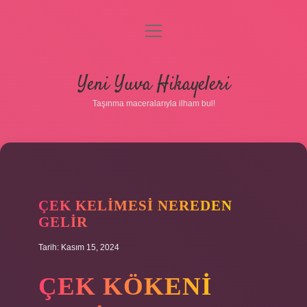
menüyü
aç
Anasayfa
Yeni Yuva Hikayeleri
Gizlilik Politikası
Taşınma maceralarıyla ilham bul!
Yasal Uyarı
Hakkımızda
ÇEK KELIMESI NEREDEN
GELIR
Tarih: Kasım 15, 2024
ÇEK KÖKENI