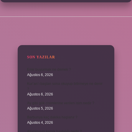
SIDEBAR
SON YAZILAR
Emir buyurmak ne demek ?
Ağustos 6, 2026
Kur’an’ı baştan sona okuyup bitirmeye ne denir
?
Ağustos 6, 2026
Ay gibi gök cisimlerine verilen isim nedir ?
Ağustos 5, 2026
Barbunya kaç dakika haşlanır ?
Ağustos 4, 2026
Alüminyum kemik hastalığı nedir ?