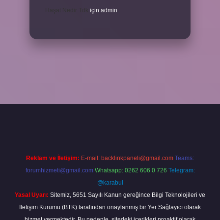
Haşat Nedir Tdk
için
admin
la
Reklam ve İletişim:
E-mail:
backlinkpaneli@gmail.com
Teams:
forumhizmeti@gmail.com
Whatsapp: 0262 606 0 726
Telegram:
@karabul
Yasal Uyarı:
Sitemiz, 5651 Sayılı Kanun gereğince Bilgi Teknolojileri ve
İletişim Kurumu (BTK) tarafından onaylanmış bir Yer Sağlayıcı olarak
hizmet vermektedir. Bu nedenle, sitedeki içerikleri proaktif olarak