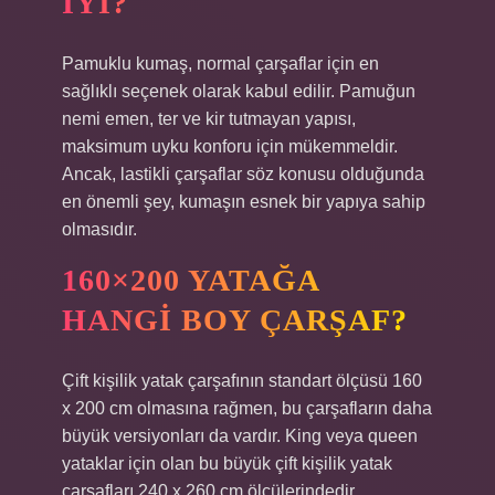
IYI?
Pamuklu kumaş, normal çarşaflar için en
sağlıklı seçenek olarak kabul edilir. Pamuğun
nemi emen, ter ve kir tutmayan yapısı,
maksimum uyku konforu için mükemmeldir.
Ancak, lastikli çarşaflar söz konusu olduğunda
en önemli şey, kumaşın esnek bir yapıya sahip
olmasıdır.
160×200 YATAĞA
HANGI BOY ÇARŞAF?
Çift kişilik yatak çarşafının standart ölçüsü 160
x 200 cm olmasına rağmen, bu çarşafların daha
büyük versiyonları da vardır. King veya queen
yataklar için olan bu büyük çift kişilik yatak
çarşafları 240 x 260 cm ölçülerindedir.