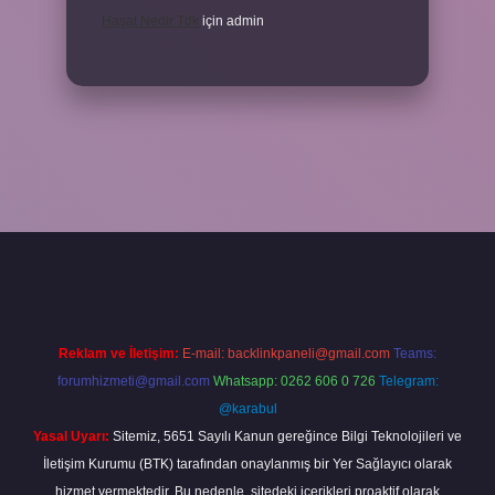
Haşat Nedir Tdk
için
admin
la
Reklam ve İletişim:
E-mail:
backlinkpaneli@gmail.com
Teams:
forumhizmeti@gmail.com
Whatsapp: 0262 606 0 726
Telegram:
@karabul
Yasal Uyarı:
Sitemiz, 5651 Sayılı Kanun gereğince Bilgi Teknolojileri ve
İletişim Kurumu (BTK) tarafından onaylanmış bir Yer Sağlayıcı olarak
hizmet vermektedir. Bu nedenle, sitedeki içerikleri proaktif olarak