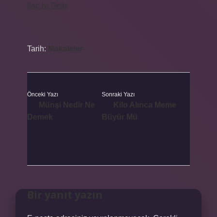
Ilaç Iyi Gelir
Tarih:
Makaleler
Önceki Yazı
Sonraki Yazı
Münşi Nedir Ne
Kilo Alınca Meme
Demek
Büyür Mü
Bir yanıt yazın