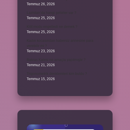
Temmuz 26, 2026
Lazistan’da hangi şehirler var ?
Temmuz 25, 2026
Kilit modu engelledi ne demek ?
Temmuz 25, 2026
Kadın kocasından habersiz annesine para
verebilir mi ?
Temmuz 23, 2026
Bakras Kalesi ne amaçla yapılmıştır ?
Temmuz 21, 2026
Trigonometrik denklemleri kim buldu ?
Temmuz 15, 2026