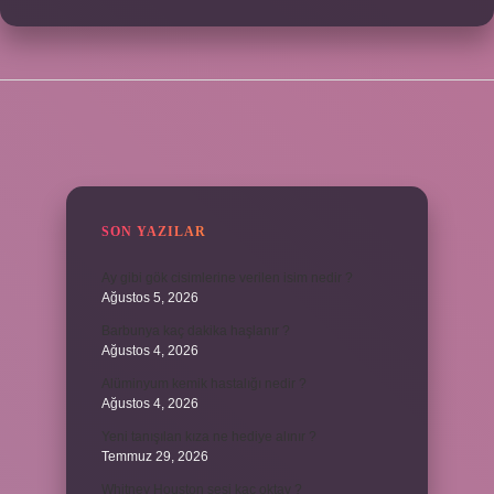
SIDEBAR
SON YAZILAR
Ay gibi gök cisimlerine verilen isim nedir ?
Ağustos 5, 2026
Barbunya kaç dakika haşlanır ?
Ağustos 4, 2026
Alüminyum kemik hastalığı nedir ?
Ağustos 4, 2026
Yeni tanışılan kıza ne hediye alınır ?
Temmuz 29, 2026
Whitney Houston sesi kaç oktav ?