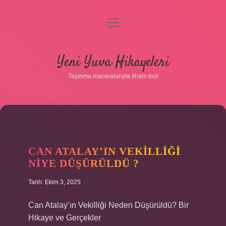
menüyü
aç
Anasayfa
Yeni Yuva Hikayeleri
Gizlilik Politikası
Taşınma maceralarıyla ilham bul!
Yasal Uyarı
Hakkımızda
CAN ATALAY’IN VEKILLIĞI
NIYE DÜŞÜRÜLDÜ ?
Tarih: Ekim 3, 2025
Can Atalay’ın Vekilliği Neden Düşürüldü? Bir
Hikaye ve Gerçekler