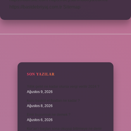
https://bastdebriyaj.com.tr
Sitemap
SIDEBAR
SON YAZILAR
Yıllık geliri ne kadar olursa vergi verilir 2024 ?
Ağustos 9, 2026
kuzu baskül et fiyatları ne kadar ?
Ağustos 8, 2026
Emir buyurmak ne demek ?
Ağustos 6, 2026
Kur’an’ı baştan sona okuyup bitirmeye ne denir