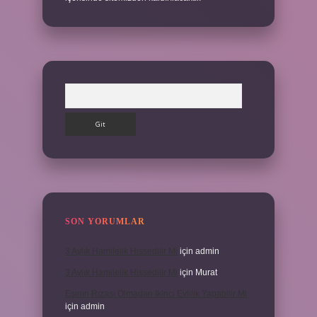
Arama
SON YORUMLAR
3 Aylık Hamilelik Hissedilir Mi
için
admin
3 Aylık Hamilelik Hissedilir Mi
için
Murat
Eşinin Rızası Olmadan Ikinci Evlilik Yapabilir Mi
için
admin