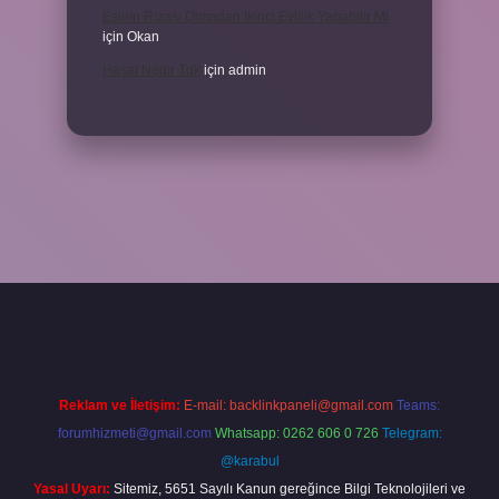
Eşinin Rızası Olmadan Ikinci Evlilik Yapabilir Mi
için
Okan
Haşat Nedir Tdk
için
admin
piabella
Reklam ve İletişim:
E-mail:
backlinkpaneli@gmail.com
Teams:
forumhizmeti@gmail.com
Whatsapp: 0262 606 0 726
Telegram:
@karabul
Yasal Uyarı:
Sitemiz, 5651 Sayılı Kanun gereğince Bilgi Teknolojileri ve