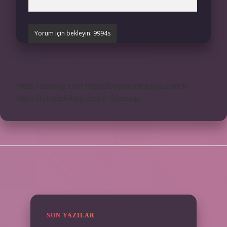
https://obirsite.com
https://beysanmobilya.com.tr
https://bastdebriyaj.com.tr
Sitemap
SIDEBAR
SON YAZILAR