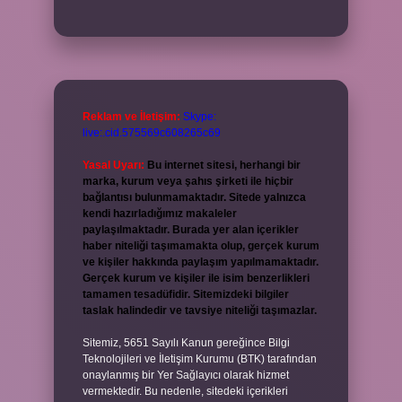
Reklam ve İletişim:
Skype:
live:.cid.575569c608265c69
Yasal Uyarı:
Bu internet sitesi, herhangi bir
marka, kurum veya şahıs şirketi ile hiçbir
bağlantısı bulunmamaktadır. Sitede yalnızca
kendi hazırladığımız makaleler
paylaşılmaktadır. Burada yer alan içerikler
haber niteliği taşımamakta olup, gerçek kurum
ve kişiler hakkında paylaşım yapılmamaktadır.
Gerçek kurum ve kişiler ile isim benzerlikleri
tamamen tesadüfidir. Sitemizdeki bilgiler
taslak halindedir ve tavsiye niteliği taşımazlar.
Sitemiz, 5651 Sayılı Kanun gereğince Bilgi
Teknolojileri ve İletişim Kurumu (BTK) tarafından
onaylanmış bir Yer Sağlayıcı olarak hizmet
vermektedir. Bu nedenle, sitedeki içerikleri