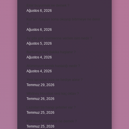
Emir buyurmak ne demek ?
Ağustos 6, 2026
Kur’an’ı baştan sona okuyup bitirmeye ne denir
?
Ağustos 6, 2026
Ay gibi gök cisimlerine verilen isim nedir ?
Ağustos 5, 2026
Barbunya kaç dakika haşlanır ?
Ağustos 4, 2026
Alüminyum kemik hastalığı nedir ?
Ağustos 4, 2026
Yeni tanışılan kıza ne hediye alınır ?
Temmuz 29, 2026
Whitney Houston sesi kaç oktav ?
Temmuz 26, 2026
Lazistan’da hangi şehirler var ?
Temmuz 25, 2026
Kilit modu engelledi ne demek ?
Temmuz 25, 2026