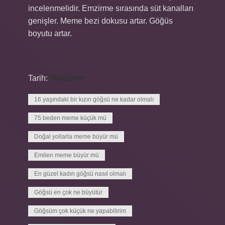
incelenmelidir. Emzirme sırasında süt kanalları
genişler. Meme bezi dokusu artar. Göğüs
boyutu artar.
Tarih:
Makaleler
16 yaşındaki bir kızın göğsü ne kadar olmalı
75 beden meme küçük mü
Doğal yollarla meme büyür mü
Emilen meme büyür mü
En güzel kadın göğsü nasıl olmalı
Göğsü en çok ne büyütür
Göğsüm çok küçük ne yapabilirim