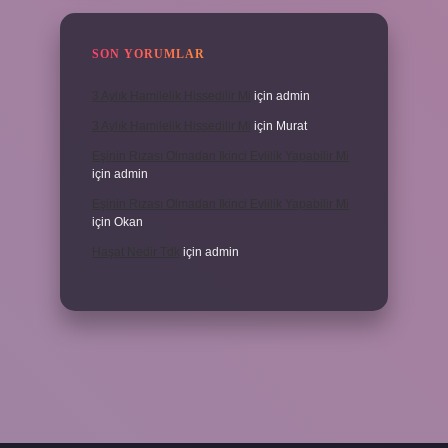
SON YORUMLAR
3 Aylık Hamilelik Hissedilir Mi
için
admin
3 Aylık Hamilelik Hissedilir Mi
için
Murat
Eşinin Rızası Olmadan Ikinci Evlilik Yapabilir Mi
için
admin
Eşinin Rızası Olmadan Ikinci Evlilik Yapabilir Mi
için
Okan
Haşat Nedir Tdk
için
admin