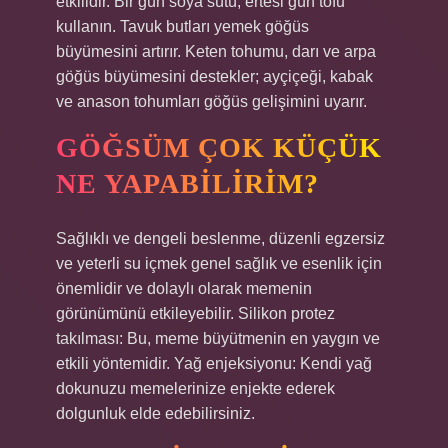
etkilidir. Bir gün soya sütü, ertesi gün tofu
kullanın. Tavuk butları yemek göğüs
büyümesini artırır. Keten tohumu, darı ve arpa
göğüs büyümesini destekler; ayçiçeği, kabak
ve anason tohumları göğüs gelişimini uyarır.
GÖĞSÜM ÇOK KÜÇÜK
NE YAPABILIRIM?
Sağlıklı ve dengeli beslenme, düzenli egzersiz
ve yeterli su içmek genel sağlık ve esenlik için
önemlidir ve dolaylı olarak memenin
görünümünü etkileyebilir. Silikon protez
takılması: Bu, meme büyütmenin en yaygın ve
etkili yöntemidir. Yağ enjeksiyonu: Kendi yağ
dokunuzu memelerinize enjekte ederek
dolgunluk elde edebilirsiniz.