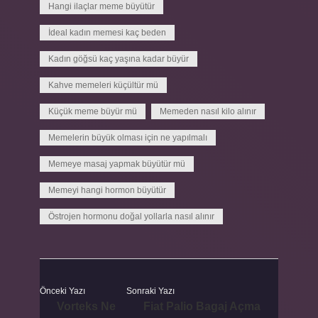
Hangi ilaçlar meme büyütür
İdeal kadın memesi kaç beden
Kadın göğsü kaç yaşına kadar büyür
Kahve memeleri küçültür mü
Küçük meme büyür mü
Memeden nasıl kilo alınır
Memelerin büyük olması için ne yapılmalı
Memeye masaj yapmak büyütür mü
Memeyi hangi hormon büyütür
Östrojen hormonu doğal yollarla nasıl alınır
Önceki Yazı
Sonraki Yazı
Vorteks Ne
Fiat Palio Bagaj Açma