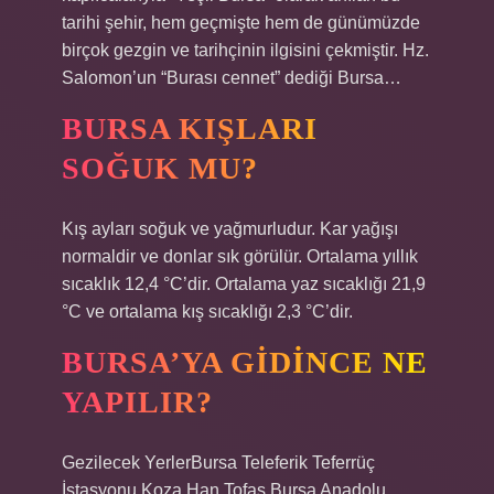
tarihi şehir, hem geçmişte hem de günümüzde
birçok gezgin ve tarihçinin ilgisini çekmiştir. Hz.
Salomon’un “Burası cennet” dediği Bursa…
BURSA KIŞLARI
SOĞUK MU?
Kış ayları soğuk ve yağmurludur. Kar yağışı
normaldir ve donlar sık ​​görülür. Ortalama yıllık
sıcaklık 12,4 °C’dir. Ortalama yaz sıcaklığı 21,9
°C ve ortalama kış sıcaklığı 2,3 °C’dir.
BURSA’YA GIDINCE NE
YAPILIR?
Gezilecek YerlerBursa Teleferik Teferrüç
İstasyonu.Koza Han.Tofaş Bursa Anadolu