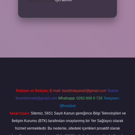
Haşat Nedir Tdk
için
admin
la
Reklam ve İletişim:
E-mail:
backlinkpaneli@gmail.com
Teams:
forumhizmeti@gmail.com
Whatsapp: 0262 606 0 726
Telegram:
@karabul
Yasal Uyarı:
Sitemiz, 5651 Sayılı Kanun gereğince Bilgi Teknolojileri ve
İletişim Kurumu (BTK) tarafından onaylanmış bir Yer Sağlayıcı olarak
hizmet vermektedir. Bu nedenle, sitedeki içerikleri proaktif olarak