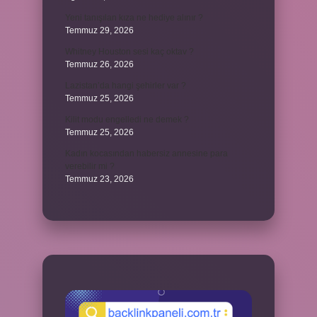
Yeni tanışılan kıza ne hediye alınır ?
Temmuz 29, 2026
Whitney Houston sesi kaç oktav ?
Temmuz 26, 2026
Lazistan’da hangi şehirler var ?
Temmuz 25, 2026
Kilit modu engelledi ne demek ?
Temmuz 25, 2026
Kadın kocasından habersiz annesine para
verebilir mi ?
Temmuz 23, 2026