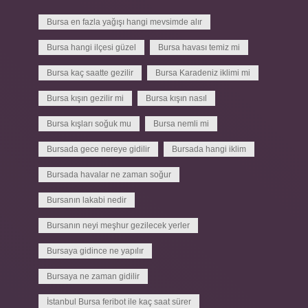
Bursa en fazla yağışı hangi mevsimde alır
Bursa hangi ilçesi güzel
Bursa havası temiz mi
Bursa kaç saatte gezilir
Bursa Karadeniz iklimi mi
Bursa kışın gezilir mi
Bursa kışın nasıl
Bursa kışları soğuk mu
Bursa nemli mi
Bursada gece nereye gidilir
Bursada hangi iklim
Bursada havalar ne zaman soğur
Bursanın lakabi nedir
Bursanın neyi meşhur gezilecek yerler
Bursaya gidince ne yapılır
Bursaya ne zaman gidilir
İstanbul Bursa feribot ile kaç saat sürer