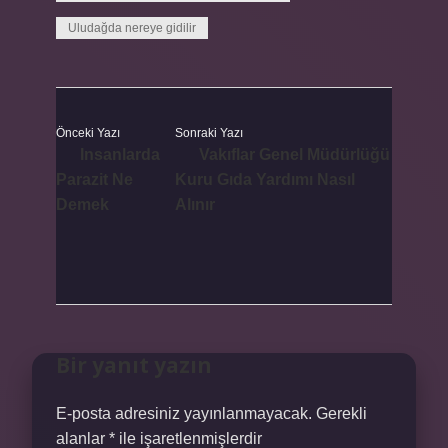
Uludağda nereye gidilir
Önceki Yazı
Sonraki Yazı
Insanlarda
Vakıflar Genel Müdürlüğü
Parazit Ne
Kuru Gıda Yardımı Nasıl
Demek
Alınır
Bir yanıt yazın
E-posta adresiniz yayınlanmayacak.
Gerekli
alanlar
*
ile işaretlenmişlerdir