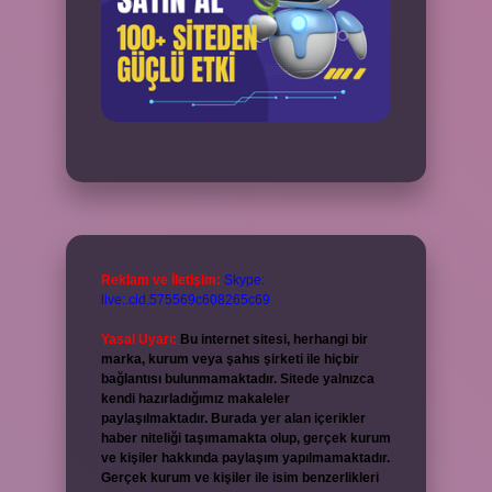
Reklam ve İletişim:
Skype:
live:.cid.575569c608265c69
Yasal Uyarı:
Bu internet sitesi, herhangi bir
marka, kurum veya şahıs şirketi ile hiçbir
bağlantısı bulunmamaktadır. Sitede yalnızca
kendi hazırladığımız makaleler
paylaşılmaktadır. Burada yer alan içerikler
haber niteliği taşımamakta olup, gerçek kurum
ve kişiler hakkında paylaşım yapılmamaktadır.
Gerçek kurum ve kişiler ile isim benzerlikleri