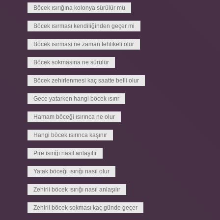
Böcek ısırığına kolonya sürülür mü
Böcek ısırması kendiliğinden geçer mi
Böcek ısırması ne zaman tehlikeli olur
Böcek sokmasına ne sürülür
Böcek zehirlenmesi kaç saatte belli olur
Gece yatarken hangi böcek ısırır
Hamam böceği ısırınca ne olur
Hangi böcek ısırınca kaşınır
Pire ısırığı nasıl anlaşılır
Yatak böceği ısırığı nasıl olur
Zehirli böcek ısırığı nasıl anlaşılır
Zehirli böcek sokması kaç günde geçer