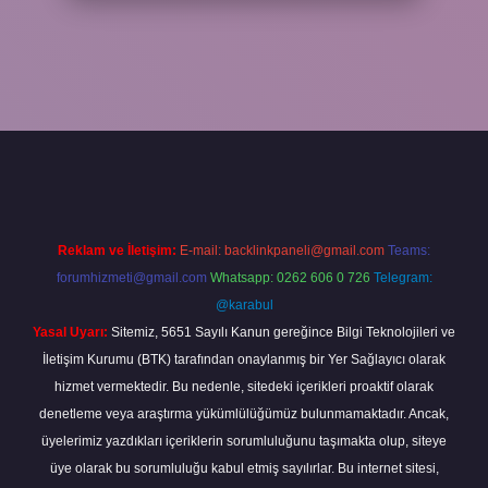
a
Reklam ve İletişim:
E-mail:
backlinkpaneli@gmail.com
Teams:
forumhizmeti@gmail.com
Whatsapp: 0262 606 0 726
Telegram:
@karabul
Yasal Uyarı:
Sitemiz, 5651 Sayılı Kanun gereğince Bilgi Teknolojileri ve
İletişim Kurumu (BTK) tarafından onaylanmış bir Yer Sağlayıcı olarak
hizmet vermektedir. Bu nedenle, sitedeki içerikleri proaktif olarak
denetleme veya araştırma yükümlülüğümüz bulunmamaktadır. Ancak,
üyelerimiz yazdıkları içeriklerin sorumluluğunu taşımakta olup, siteye
üye olarak bu sorumluluğu kabul etmiş sayılırlar. Bu internet sitesi,