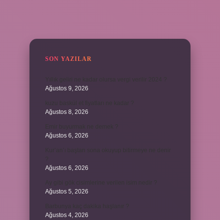
SIDEBAR
SON YAZILAR
Yıllık geliri ne kadar olursa vergi verilir 2024 ?
Ağustos 9, 2026
kuzu baskül et fiyatları ne kadar ?
Ağustos 8, 2026
Emir buyurmak ne demek ?
Ağustos 6, 2026
Kur’an’ı baştan sona okuyup bitirmeye ne denir
?
Ağustos 6, 2026
Ay gibi gök cisimlerine verilen isim nedir ?
Ağustos 5, 2026
Barbunya kaç dakika haşlanır ?
Ağustos 4, 2026