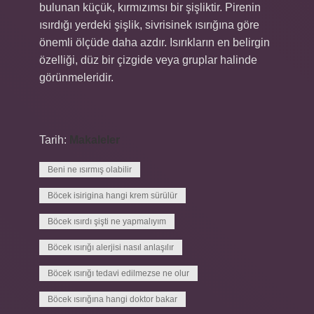
bulunan küçük, kırmızımsı bir şişliktir. Pirenin
ısırdığı yerdeki şişlik, sivrisinek ısırığına göre
önemli ölçüde daha azdır. Isırıkların en belirgin
özelliği, düz bir çizgide veya gruplar halinde
görünmeleridir.
Tarih:
Makaleler
Beni ne ısırmış olabilir
Böcek isirigina hangi krem sürülür
Böcek ısırdı şişti ne yapmalıyım
Böcek ısırığı alerjisi nasıl anlaşılır
Böcek ısırığı tedavi edilmezse ne olur
Böcek ısırığına hangi doktor bakar