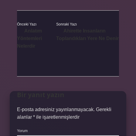
Önceki Yazı
Sonraki Yazı
Anlatım
Ahirette Insanların
Yöntemleri
Toplandıkları Yere Ne Denir
Nelerdir
Bir yanıt yazın
E-posta adresiniz yayınlanmayacak.
Gerekli
alanlar
*
ile işaretlenmişlerdir
Yorum