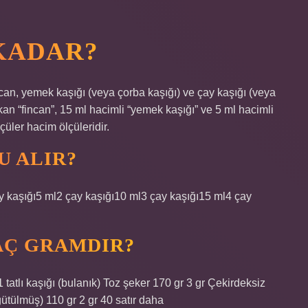
 KADAR?
can, yemek kaşığı (veya çorba kaşığı) ve çay kaşığı (veya
ikan “fincan”, 15 ml hacimli “yemek kaşığı” ve 5 ml hacimli
çüler hacim ölçüleridir.
U ALIR?
çay kaşığı5 ml2 çay kaşığı10 ml3 çay kaşığı15 ml4 çay
KAÇ GRAMDIR?
atlı kaşığı (bulanık) Toz şeker 170 gr 3 gr Çekirdeksiz
öğütülmüş) 110 gr 2 gr 40 satır daha