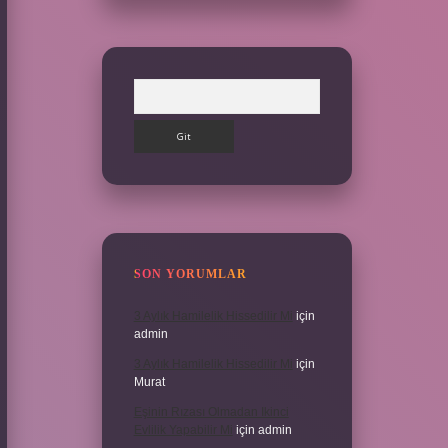
Arama
SON YORUMLAR
3 Aylık Hamilelik Hissedilir Mi
için
admin
3 Aylık Hamilelik Hissedilir Mi
için
Murat
Eşinin Rızası Olmadan Ikinci
Evlilik Yapabilir Mi
için
admin