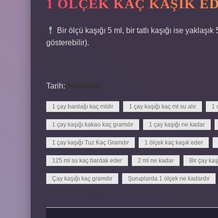
1 ÖLÇEK KAÇ KAŞIK E
Bir ölçü kaşığı 5 ml, bir tatlı kaşığı ise yaklaşık
gösterebilir).
Tarih:
Makaleler
1 çay bardağı kaç mldir
1 çay kaşığı kaç ml su alır
1 
1 çay kaşığı kakao kaç gramdır
1 çay kaşığı ne kadar
1 çay kaşığı Tuz Kaç Gramdır
1 ölçek kaç kaşık eder
125 ml su kaç bardak eder
2 ml ne kadar
Bir çay kaş
Çay kaşığı kaç gramdır
Şuruplarda 1 ölçek ne kadardır