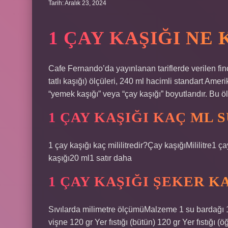
Tarih: Aralık 23, 2024
1 ÇAY KAŞIĞI NE
Cafe Fernando’da yayınlanan tariflerde verilen fin
tatlı kaşığı) ölçüleri, 240 ml hacimli standart Amer
“yemek kaşığı” veya “çay kaşığı” boyutlarıdır. Bu öl
1 ÇAY KAŞIĞI KAÇ ML S
1 çay kaşığı kaç mililitredir?Çay kaşığıMililitre1 
kaşığı20 ml1 satır daha
1 ÇAY KAŞIĞI ŞEKER 
Sıvılarda milimetre ölçümüMalzeme 1 su bardağı 1 t
vişne 120 gr Yer fıstığı (bütün) 120 gr Yer fıstığı (