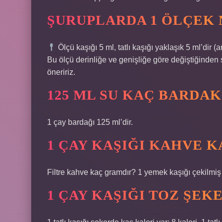
ŞURUPLARDA 1 ÖLÇEK 
Ölçü kaşığı 5 ml, tatlı kaşığı yaklaşık 5 ml’dir (a
Bu ölçü derinliğe ve genişliğe göre değiştiğinden s
öneririz.
125 ML SU KAÇ BARDAK
1 çay bardağı 125 ml’dir.
1 ÇAY KAŞIĞI KAHVE 
Filtre kahve kaç gramdır? 1 yemek kaşığı çekilmiş 
1 ÇAY KAŞIĞI TOZ ŞEK