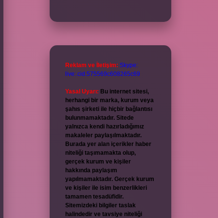
Reklam ve İletişim:
Skype:
live:.cid.575569c608265c69
Yasal Uyarı:
Bu internet sitesi,
herhangi bir marka, kurum veya
şahıs şirketi ile hiçbir bağlantısı
bulunmamaktadır. Sitede
yalnızca kendi hazırladığımız
makaleler paylaşılmaktadır.
Burada yer alan içerikler haber
niteliği taşımamakta olup,
gerçek kurum ve kişiler
hakkında paylaşım
yapılmamaktadır. Gerçek kurum
ve kişiler ile isim benzerlikleri
tamamen tesadüfidir.
Sitemizdeki bilgiler taslak
halindedir ve tavsiye niteliği