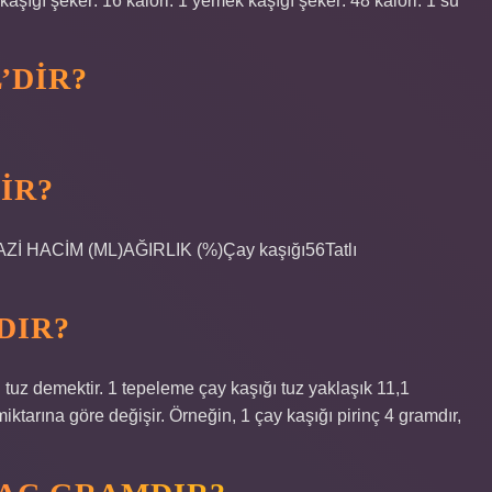
lı kaşığı şeker: 16 kalori. 1 yemek kaşığı şeker: 48 kalori. 1 su
’DIR?
IR?
 TERAZİ HACİM (ML)AĞIRLIK (%)Çay kaşığı56Tatlı
DIR?
ğı tuz demektir. 1 tepeleme çay kaşığı tuz yaklaşık 11,1
tarına göre değişir. Örneğin, 1 çay kaşığı pirinç 4 gramdır,