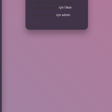
Eşinin Rızası Olmadan Ikinci
Evlilik Yapabilir Mi
için
Okan
Haşat Nedir Tdk
için
admin