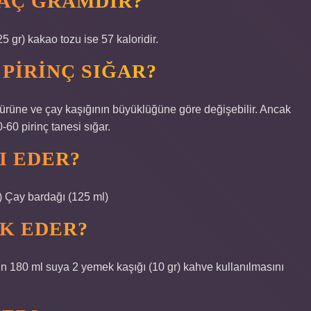
KAÇ GRAMDIR?
(25 gr) kakao tozu ise 57 kaloridir.
 PIRINÇ SIĞAR?
ç türüne ve çay kaşığının büyüklüğüne göre değişebilir. Ancak
-60 pirinç tanesi sığar.
I EDER?
) Çay bardağı (125 ml)
IK EDER?
n 180 ml suya 2 yemek kaşığı (10 gr) kahve kullanılmasını