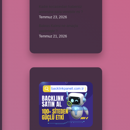
Kadın kocasından habersiz
annesine para verebilir mi ?
Temmuz 23, 2026
Bakras Kalesi ne amaçla
yapılmıştır ?
Temmuz 21, 2026