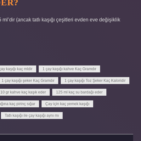
DER?
 5 ml’dir (ancak tatlı kaşığı çeşitleri evden eve değişiklik
çay kaşığı kaç mldir
1 çay kaşığı kahve Kaç Gramdır
1 çay kaşığı şeker Kaç Gramdır
1 çay kaşığı Toz Şeker Kaç Kaloridir
10 gr kahve kaç kaşık eder
125 ml kaç su bardağı eder
ığına kaç pirinç sığar
Çay için kaç yemek kaşığı
Tatlı kaşığı ile çay kaşığı aynı mı