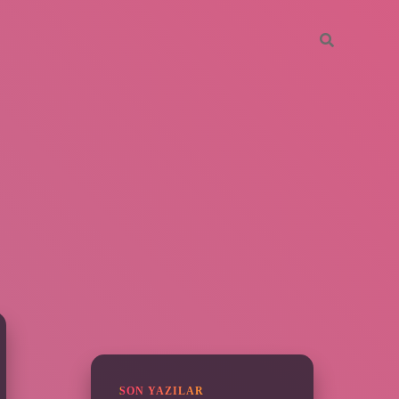
SIDEBAR
piabella
SON YAZILAR