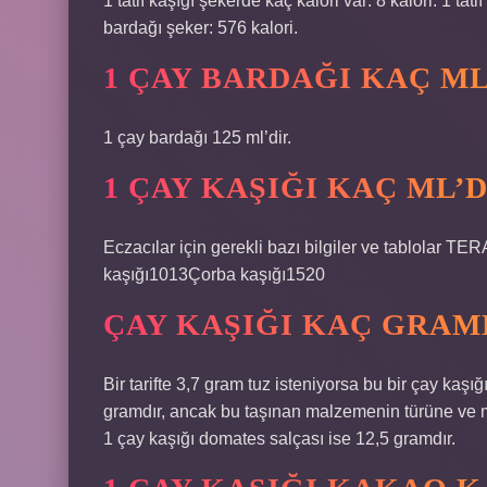
1 tatlı kaşığı şekerde kaç kalori var: 8 kalori. 1 tat
bardağı şeker: 576 kalori.
1 ÇAY BARDAĞI KAÇ ML
1 çay bardağı 125 ml’dir.
1 ÇAY KAŞIĞI KAÇ ML’D
Eczacılar için gerekli bazı bilgiler ve tablolar
kaşığı1013Çorba kaşığı1520
ÇAY KAŞIĞI KAÇ GRAM
Bir tarifte 3,7 gram tuz isteniyorsa bu bir çay kaşı
gramdır, ancak bu taşınan malzemenin türüne ve mik
1 çay kaşığı domates salçası ise 12,5 gramdır.