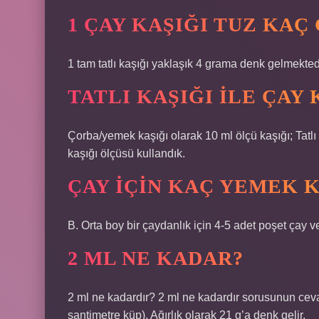
1 ÇAY KAŞIĞI TUZ KAÇ
1 tam tatlı kaşığı yaklaşık 4 grama denk gelmekted
TATLI KAŞIĞI ILE ÇAY 
Çorba/yemek kaşığı olarak 10 ml ölçü kaşığı; Tatlı k
kaşığı ölçüsü kullandık.
ÇAY IÇIN KAÇ YEMEK K
B. Orta boy bir çaydanlık için 4-5 adet poşet çay 
2 ML NE KADAR?
2 ml ne kadardır? 2 ml ne kadardır sorusunun cevabı
santimetre küp). Ağırlık olarak 21 g’a denk gelir.