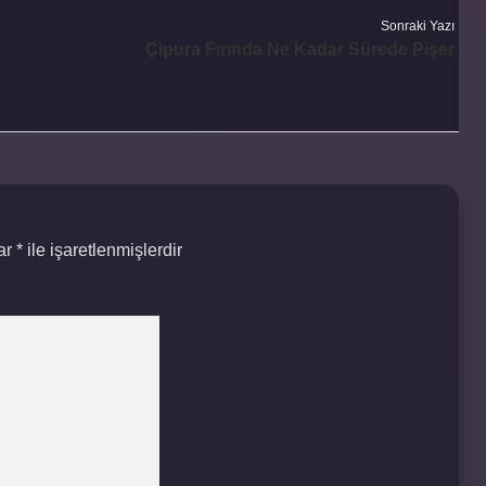
Sonraki Yazı
Çipura Fırında Ne Kadar Sürede Pişer
lar
*
ile işaretlenmişlerdir