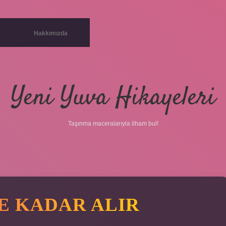
Hakkımızda
Yeni Yuva Hikayeleri
Taşınma maceralarıyla ilham bul!
NE KADAR ALIR