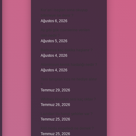
Kur’an’ı baştan sona okuyup
bitirmeye ne denir ?
Ağustos 6, 2026
Ay gibi gök cisimlerine verilen
isim nedir ?
Ağustos 5, 2026
Barbunya kaç dakika haşlanır ?
Ağustos 4, 2026
Alüminyum kemik hastalığı nedir ?
Ağustos 4, 2026
Yeni tanışılan kıza ne hediye alınır
?
Temmuz 29, 2026
Whitney Houston sesi kaç oktav ?
Temmuz 26, 2026
Lazistan’da hangi şehirler var ?
Temmuz 25, 2026
Kilit modu engelledi ne demek ?
Temmuz 25, 2026