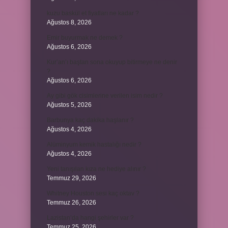
kuzu baskül et fiyatları ne kadar ?
Ağustos 8, 2026
Emir buyurmak ne demek ?
Ağustos 6, 2026
Kur’an’ı baştan sona okuyup bitirmeye ne denir
?
Ağustos 6, 2026
Ay gibi gök cisimlerine verilen isim nedir ?
Ağustos 5, 2026
Barbunya kaç dakika haşlanır ?
Ağustos 4, 2026
Alüminyum kemik hastalığı nedir ?
Ağustos 4, 2026
Yeni tanışılan kıza ne hediye alınır ?
Temmuz 29, 2026
Whitney Houston sesi kaç oktav ?
Temmuz 26, 2026
Lazistan’da hangi şehirler var ?
Temmuz 25, 2026