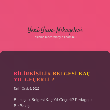
menüyü
aç
Anasayfa
Yeni Yuva Hikayeleri
Gizlilik Politikası
Taşınma maceralarıyla ilham bul!
Yasal Uyarı
Hakkımızda
BILIRKIŞILIK BELGESI KAÇ
YIL GEÇERLI ?
Tarih: Ocak 9, 2026
Bilirkişilik Belgesi Kaç Yıl Geçerli? Pedagojik
Bir Bakış