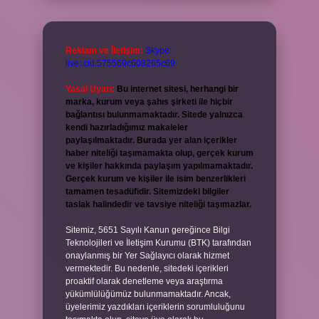
Reklam ve İletişim:
Skype:
live:.cid.575569c608265c69
Yasal Uyarı:
Bu internet sitesi, herhangi bir
marka, kurum veya şahıs şirketi ile hiçbir
bağlantısı bulunmamaktadır. Sitede yalnızca
kendi hazırladığımız makaleler
paylaşılmaktadır. Burada yer alan içerikler
haber niteliği taşımamakta olup, gerçek kurum
ve kişiler hakkında paylaşım yapılmamaktadır.
Gerçek kurum ve kişiler ile isim benzerlikleri
tamamen tesadüfidir. Sitemizdeki bilgiler
taslak halindedir ve tavsiye niteliği taşımazlar.
Sitemiz, 5651 Sayılı Kanun gereğince Bilgi
Teknolojileri ve İletişim Kurumu (BTK) tarafından
onaylanmış bir Yer Sağlayıcı olarak hizmet
vermektedir. Bu nedenle, sitedeki içerikleri
proaktif olarak denetleme veya araştırma
yükümlülüğümüz bulunmamaktadır. Ancak,
üyelerimiz yazdıkları içeriklerin sorumluluğunu