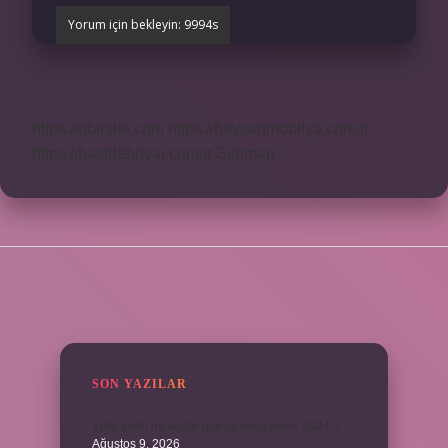
https://obirsite.com
https://beysanmobilya.com.tr
https://bastdebriyaj.com.tr
Sitemap
SIDEBAR
SON YAZILAR
Yıllık geliri ne kadar olursa vergi verilir 2024 ?
Ağustos 9, 2026