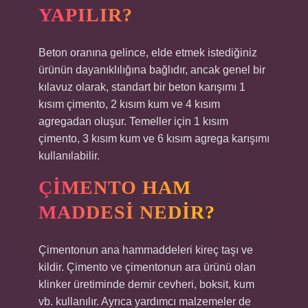
YAPILIR?
Beton oranına gelince, elde etmek istediğiniz
ürünün dayanıklılığına bağlıdır, ancak genel bir
kılavuz olarak, standart bir beton karışımı 1
kısım çimento, 2 kısım kum ve 4 kısım
agregadan oluşur. Temeller için 1 kısım
çimento, 3 kısım kum ve 6 kısım agrega karışımı
kullanılabilir.
ÇIMENTO HAM
MADDESI NEDIR?
Çimentonun ana hammaddeleri kireç taşı ve
kildir. Çimento ve çimentonun ara ürünü olan
klinker üretiminde demir cevheri, boksit, kum
vb. kullanılır. Ayrıca yardımcı malzemeler de