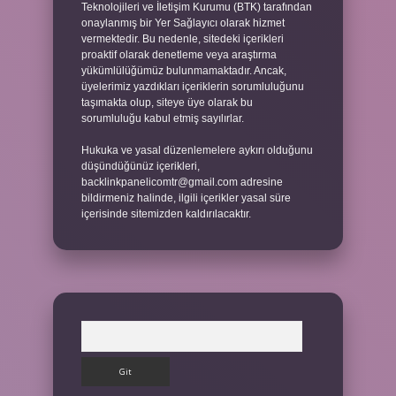
Teknolojileri ve İletişim Kurumu (BTK) tarafından
onaylanmış bir Yer Sağlayıcı olarak hizmet
vermektedir. Bu nedenle, sitedeki içerikleri
proaktif olarak denetleme veya araştırma
yükümlülüğümüz bulunmamaktadır. Ancak,
üyelerimiz yazdıkları içeriklerin sorumluluğunu
taşımakta olup, siteye üye olarak bu
sorumluluğu kabul etmiş sayılırlar.
Hukuka ve yasal düzenlemelere aykırı olduğunu
düşündüğünüz içerikleri,
backlinkpanelicomtr@gmail.com
adresine
bildirmeniz halinde, ilgili içerikler yasal süre
içerisinde sitemizden kaldırılacaktır.
Arama