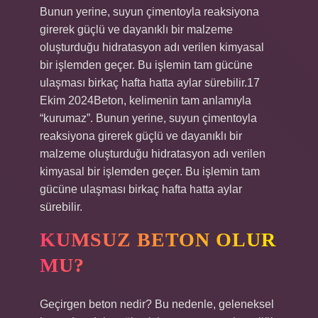
Bunun yerine, suyun çimentoyla reaksiyona
girerek güçlü ve dayanıklı bir malzeme
oluşturduğu hidratasyon adı verilen kimyasal
bir işlemden geçer. Bu işlemin tam gücüne
ulaşması birkaç hafta hatta aylar sürebilir.17
Ekim 2024Beton, kelimenin tam anlamıyla
“kurumaz”. Bunun yerine, suyun çimentoyla
reaksiyona girerek güçlü ve dayanıklı bir
malzeme oluşturduğu hidratasyon adı verilen
kimyasal bir işlemden geçer. Bu işlemin tam
gücüne ulaşması birkaç hafta hatta aylar
sürebilir.
KUMSUZ BETON OLUR
MU?
Geçirgen beton nedir? Bu nedenle, geleneksel