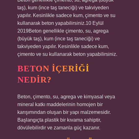
taş), kum (ince taş taneciği) ve takviyeden
yapılır. Kesinlikle sadece kum, çimento ve su
kullanarak beton yapabilirsiniz.10 Eylül
2019Beton genellikle çimento, su, agrega
(büyük taş), kum (ince taş taneciği) ve
takviyeden yapılır. Kesinlikle sadece kum,
çimento ve su kullanarak beton yapabilirsiniz.
BETON IÇERIĞI
NEDIR?
Beton, çimento, su, agrega ve kimyasal veya
mineral katkı maddelerinin homojen bir
karışımından oluşan bir yapı malzemesidir.
Başlangıçta plastik bir kıvama sahiptir,
dövülebilirdir ve zamanla güç kazanır.