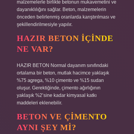
malzemelerle birlikte betonun mukavemetini ve
dayanıklılığını sağlar. Beton, malzemelerin
önceden belirlenmiş oranlarda karıştırılması ve
şekillendirilmesiyle yapılır.
HAZIR BETON IÇINDE
NE VAR?
HAZIR BETON Normal dayanım sınıfındaki
ortalama bir beton, mutlak hacimce yaklaşık
%75 agrega, %10 çimento ve %15 sudan
oluşur. Gerektiğinde, çimento ağırlığının
yaklaşık %2’sine kadar kimyasal katkı
maddeleri eklenebilir.
BETON VE ÇIMENTO
AYNI ŞEY MI?