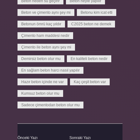
Beton neden su geçirir
Beton neyle yapılır
Beton ve çimento aynı şey mi
Betonu kim icat etti
Betonun ömrü kaç yıldır
C2025 beton ne demek
Çimento ham maddesi nedir
Çimento ile beton aynı şey mi
Demirsiz beton olur mu
En kaliteli beton nedir
En sağlam beton harcı nasıl yapılır
Hazır beton içinde ne var
Kaç çeşit beton var
Kumsuz beton olur mu
Sadece çimentodan beton olur mu
Önceki Yazı
Sonraki Yazı