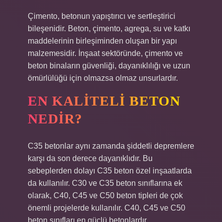
Çimento, betonun yapıştırıcı ve sertleştirici
bileşenidir. Beton, çimento, agrega, su ve katkı
maddelerinin birleşiminden oluşan bir yapı
malzemesidir. İnşaat sektöründe, çimento ve
beton binaların güvenliği, dayanıklılığı ve uzun
ömürlülüğü için olmazsa olmaz unsurlardır.
EN KALITELI BETON
NEDIR?
C35 betonlar aynı zamanda şiddetli depremlere
karşı da son derece dayanıklıdır. Bu
sebeplerden dolayı C35 beton özel inşaatlarda
da kullanılır. C30 ve C35 beton sınıflarına ek
olarak, C40, C45 ve C50 beton tipleri de çok
önemli projelerde kullanılır. C40, C45 ve C50
beton sınıfları en güçlü betonlardır.