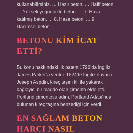
kullanabilirsiniz. … Hazır beton. … Hafif beton.
… Yüksek yoğunluklu beton. … 7. Hava
katılmış beton. … 8. Hazır beton. … 9.
Hacimsel beton.
BETONU KIM ICAT
ETTI?
Bu konu hakkındaki ilk patent 1796’da İngiliz
James Parker’a verildi. 1824’te İngiliz duvarcı
Joseph Aspdin, kireç taşını kil ile yakarak
bağlayıcı bir madde olan çimento elde etti.
Portland çimentosu adını, Portland Adası’nda
bulunan kireç taşına benzediği için verdi.
EN SAĞLAM BETON
HARCI NASIL