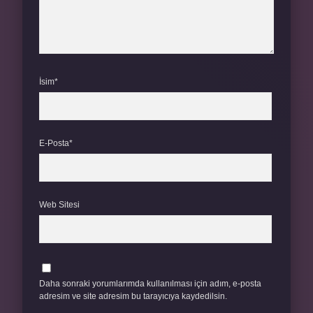
İsim*
E-Posta*
Web Sitesi
Daha sonraki yorumlarımda kullanılması için adım, e-posta
adresim ve site adresim bu tarayıcıya kaydedilsin.