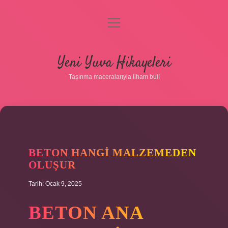
menüyü
aç
Anasayfa
Yeni Yuva Hikayeleri
Gizlilik Politikası
Taşınma maceralarıyla ilham bul!
Yasal Uyarı
Hakkımızda
BETON HANGI MALZEMEDEN
OLUŞUR
Tarih: Ocak 9, 2025
BETON ANA