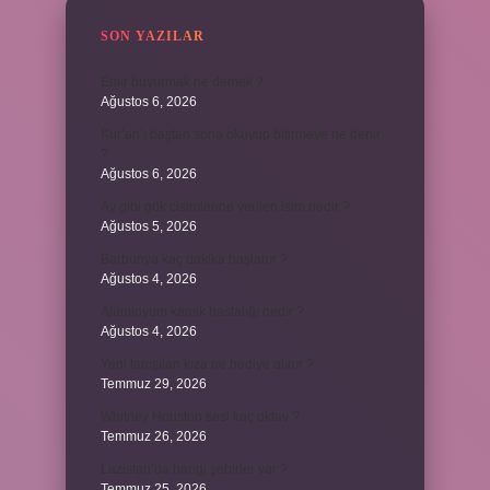
SON YAZILAR
Emir buyurmak ne demek ?
Ağustos 6, 2026
Kur’an’ı baştan sona okuyup bitirmeye ne denir
?
Ağustos 6, 2026
Ay gibi gök cisimlerine verilen isim nedir ?
Ağustos 5, 2026
Barbunya kaç dakika haşlanır ?
Ağustos 4, 2026
Alüminyum kemik hastalığı nedir ?
Ağustos 4, 2026
Yeni tanışılan kıza ne hediye alınır ?
Temmuz 29, 2026
Whitney Houston sesi kaç oktav ?
Temmuz 26, 2026
Lazistan’da hangi şehirler var ?
Temmuz 25, 2026