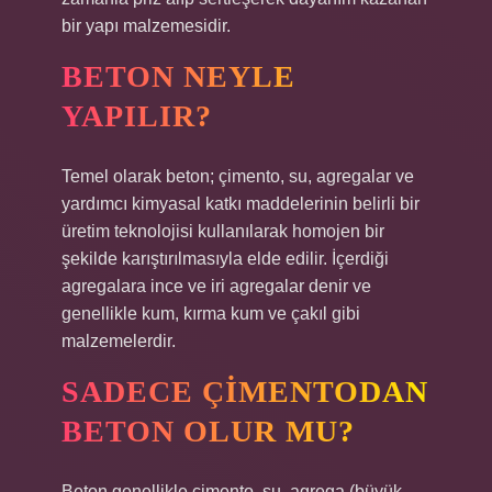
bir yapı malzemesidir.
BETON NEYLE
YAPILIR?
Temel olarak beton; çimento, su, agregalar ve
yardımcı kimyasal katkı maddelerinin belirli bir
üretim teknolojisi kullanılarak homojen bir
şekilde karıştırılmasıyla elde edilir. İçerdiği
agregalara ince ve iri agregalar denir ve
genellikle kum, kırma kum ve çakıl gibi
malzemelerdir.
SADECE ÇIMENTODAN
BETON OLUR MU?
Beton genellikle çimento, su, agrega (büyük