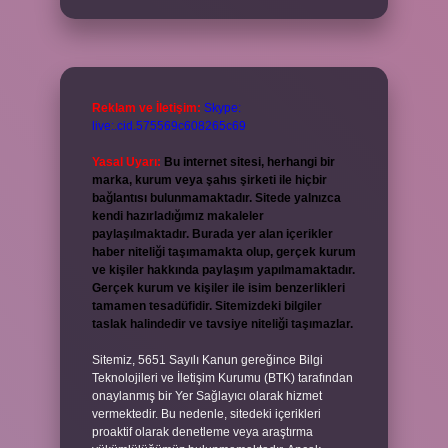
Reklam ve İletişim:
Skype:
live:.cid.575569c608265c69
Yasal Uyarı:
Bu internet sitesi, herhangi bir
marka, kurum veya şahıs şirketi ile hiçbir
bağlantısı bulunmamaktadır. Sitede yalnızca
kendi hazırladığımız makaleler
paylaşılmaktadır. Burada yer alan içerikler
haber niteliği taşımamakta olup, gerçek kurum
ve kişiler hakkında paylaşım yapılmamaktadır.
Gerçek kurum ve kişiler ile isim benzerlikleri
tamamen tesadüfidir. Sitemizdeki bilgiler
taslak halindedir ve tavsiye niteliği taşımazlar.
Sitemiz, 5651 Sayılı Kanun gereğince Bilgi
Teknolojileri ve İletişim Kurumu (BTK) tarafından
onaylanmış bir Yer Sağlayıcı olarak hizmet
vermektedir. Bu nedenle, sitedeki içerikleri
proaktif olarak denetleme veya araştırma