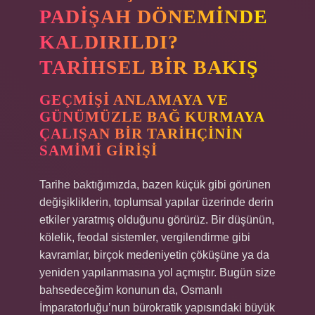
PADIŞAH DÖNEMINDE
KALDIRILDI?
TARIHSEL BIR BAKIŞ
GEÇMIŞI ANLAMAYA VE
GÜNÜMÜZLE BAĞ KURMAYA
ÇALIŞAN BIR TARIHÇININ
SAMIMI GIRIŞI
Tarihe baktığımızda, bazen küçük gibi görünen
değişikliklerin, toplumsal yapılar üzerinde derin
etkiler yaratmış olduğunu görürüz. Bir düşünün,
kölelik, feodal sistemler, vergilendirme gibi
kavramlar, birçok medeniyetin çöküşüne ya da
yeniden yapılanmasına yol açmıştır. Bugün size
bahsedeceğim konunun da, Osmanlı
İmparatorluğu’nun bürokratik yapısındaki büyük