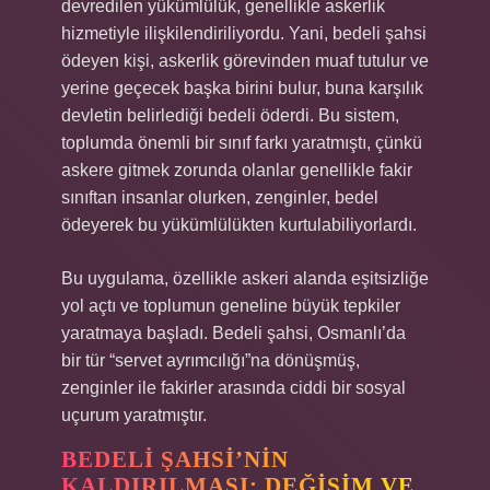
devredilen yükümlülük, genellikle askerlik
hizmetiyle ilişkilendiriliyordu. Yani, bedeli şahsi
ödeyen kişi, askerlik görevinden muaf tutulur ve
yerine geçecek başka birini bulur, buna karşılık
devletin belirlediği bedeli öderdi. Bu sistem,
toplumda önemli bir sınıf farkı yaratmıştı, çünkü
askere gitmek zorunda olanlar genellikle fakir
sınıftan insanlar olurken, zenginler, bedel
ödeyerek bu yükümlülükten kurtulabiliyorlardı.
Bu uygulama, özellikle askeri alanda eşitsizliğe
yol açtı ve toplumun geneline büyük tepkiler
yaratmaya başladı. Bedeli şahsi, Osmanlı’da
bir tür “servet ayrımcılığı”na dönüşmüş,
zenginler ile fakirler arasında ciddi bir sosyal
uçurum yaratmıştır.
BEDELI ŞAHSI’NIN
KALDIRILMASI: DEĞIŞIM VE