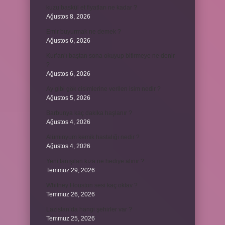
kuzu baskül et fiyatları ne kadar ?
Ağustos 8, 2026
Emir buyurmak ne demek ?
Ağustos 6, 2026
Kur’an’ı baştan sona okuyup bitirmeye ne denir
?
Ağustos 6, 2026
Ay gibi gök cisimlerine verilen isim nedir ?
Ağustos 5, 2026
Barbunya kaç dakika haşlanır ?
Ağustos 4, 2026
Alüminyum kemik hastalığı nedir ?
Ağustos 4, 2026
Yeni tanışılan kıza ne hediye alınır ?
Temmuz 29, 2026
Whitney Houston sesi kaç oktav ?
Temmuz 26, 2026
Lazistan’da hangi şehirler var ?
Temmuz 25, 2026