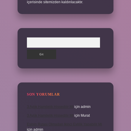
içerisinde sitemizden kaldırılacaktır.
Arama
SON YORUMLAR
3 Aylık Hamilelik Hissedilir Mi
için
admin
3 Aylık Hamilelik Hissedilir Mi
için
Murat
Eşinin Rızası Olmadan Ikinci Evlilik Yapabilir Mi
için
admin