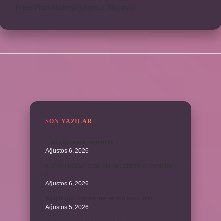
https://bastdebriyaj.com.tr
Sitemap
SIDEBAR
SON YAZILAR
Emir buyurmak ne demek ?
Ağustos 6, 2026
Kur’an’ı baştan sona okuyup bitirmeye ne denir
?
Ağustos 6, 2026
Ay gibi gök cisimlerine verilen isim nedir ?
Ağustos 5, 2026