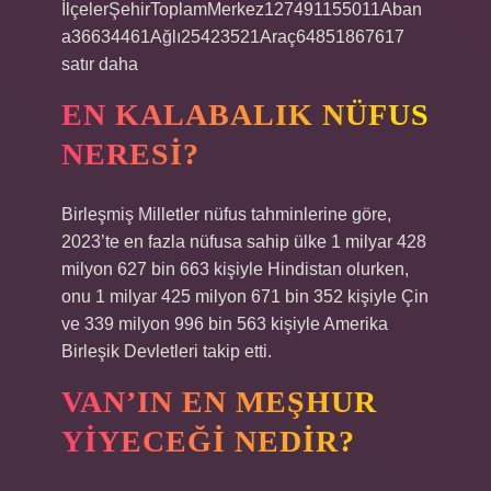
İlçelerŞehirToplamMerkez127491155011Aban
a36634461Ağlı25423521Araç64851867617
satır daha
EN KALABALIK NÜFUS
NERESI?
Birleşmiş Milletler nüfus tahminlerine göre,
2023’te en fazla nüfusa sahip ülke 1 milyar 428
milyon 627 bin 663 kişiyle Hindistan olurken,
onu 1 milyar 425 milyon 671 bin 352 kişiyle Çin
ve 339 milyon 996 bin 563 kişiyle Amerika
Birleşik Devletleri takip etti.
VAN’IN EN MEŞHUR
YIYECEĞI NEDIR?