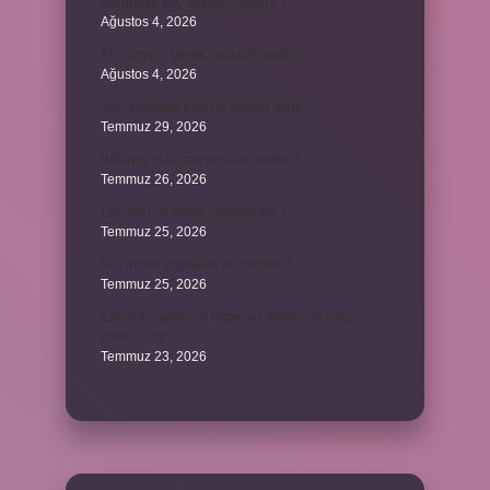
Barbunya kaç dakika haşlanır ?
Ağustos 4, 2026
Alüminyum kemik hastalığı nedir ?
Ağustos 4, 2026
Yeni tanışılan kıza ne hediye alınır ?
Temmuz 29, 2026
Whitney Houston sesi kaç oktav ?
Temmuz 26, 2026
Lazistan’da hangi şehirler var ?
Temmuz 25, 2026
Kilit modu engelledi ne demek ?
Temmuz 25, 2026
Kadın kocasından habersiz annesine para
verebilir mi ?
Temmuz 23, 2026