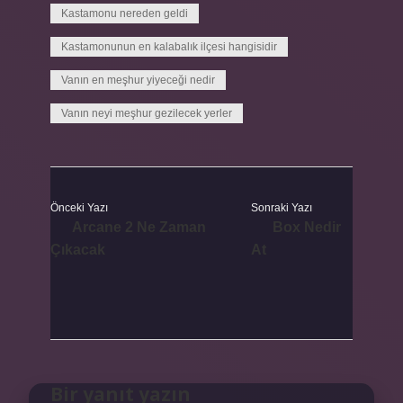
Kastamonu nereden geldi
Kastamonunun en kalabalık ilçesi hangisidir
Vanın en meşhur yiyeceği nedir
Vanın neyi meşhur gezilecek yerler
Önceki Yazı
Sonraki Yazı
Arcane 2 Ne Zaman
Box Nedir
Çıkacak
At
Bir yanıt yazın