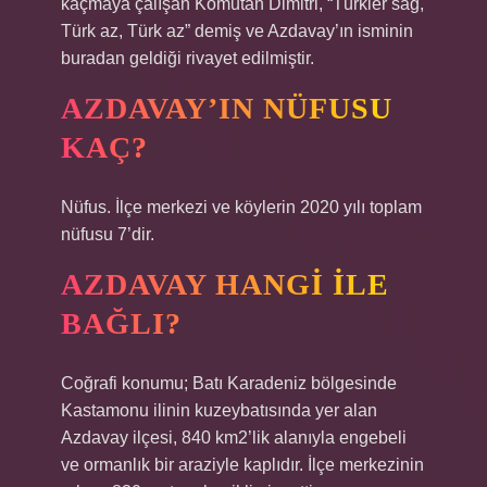
kaçmaya çalışan Komutan Dimitri, “Türkler sağ,
Türk az, Türk az” demiş ve Azdavay’ın isminin
buradan geldiği rivayet edilmiştir.
AZDAVAY’IN NÜFUSU
KAÇ?
Nüfus. İlçe merkezi ve köylerin 2020 yılı toplam
nüfusu 7’dir.
AZDAVAY HANGI ILE
BAĞLI?
Coğrafi konumu; Batı Karadeniz bölgesinde
Kastamonu ilinin kuzeybatısında yer alan
Azdavay ilçesi, 840 km2’lik alanıyla engebeli
ve ormanlık bir araziyle kaplıdır. İlçe merkezinin