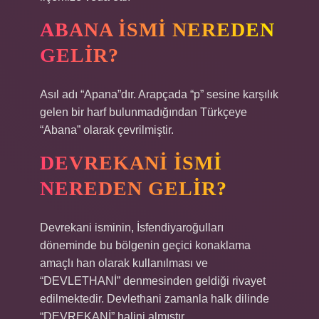
ABANA ISMI NEREDEN
GELIR?
Asıl adı “Apana”dır. Arapçada “p” sesine karşılık
gelen bir harf bulunmadığından Türkçeye
“Abana” olarak çevrilmiştir.
DEVREKANI ISMI
NEREDEN GELIR?
Devrekani isminin, İsfendiyaroğulları
döneminde bu bölgenin geçici konaklama
amaçlı han olarak kullanılması ve
“DEVLETHANİ” denmesinden geldiği rivayet
edilmektedir. Devlethani zamanla halk dilinde
“DEVREKANİ” halini almıştır.