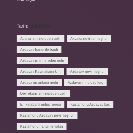
Tarih:
Makaleler
Abana ismi nereden gelir
Akyaka neyi ile meşhur
Azdavay hangi ile bağlı
Azdavay ismi nereden gelir
Azdavay Kaymakamı kim
Azdavay neyi meşhur
Azdavayin anlamı nedir
Azdavayın nüfusu kaç
Devrekani ismi nereden gelir
En kalabalık nüfus neresi
Kastamonu Azdavay kaç
Kastamonu Azdavay neyi meşhur
Kastamonu hangi ile yakın