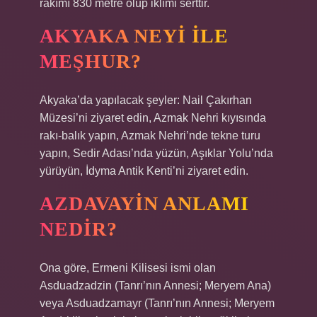
rakımı 830 metre olup iklimi serttir.
AKYAKA NEYI ILE
MEŞHUR?
Akyaka’da yapılacak şeyler: Nail Çakırhan
Müzesi’ni ziyaret edin, Azmak Nehri kıyısında
rakı-balık yapın, Azmak Nehri’nde tekne turu
yapın, Sedir Adası’nda yüzün, Aşıklar Yolu’nda
yürüyün, İdyma Antik Kenti’ni ziyaret edin.
AZDAVAYIN ANLAMI
NEDIR?
Ona göre, Ermeni Kilisesi ismi olan
Asduadzadzin (Tanrı’nın Annesi; Meryem Ana)
veya Asduadzamayr (Tanrı’nın Annesi; Meryem