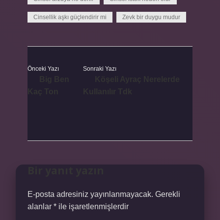
Cinsellik aşkı güçlendirir mi
Zevk bir duygu mudur
Önceki Yazı
Sonraki Yazı
Big Ben
Köşeli Ayraç Nerelerde
Kaç Ton
Kullanılır Tdk
Bir yanıt yazın
E-posta adresiniz yayınlanmayacak.
Gerekli
alanlar
*
ile işaretlenmişlerdir