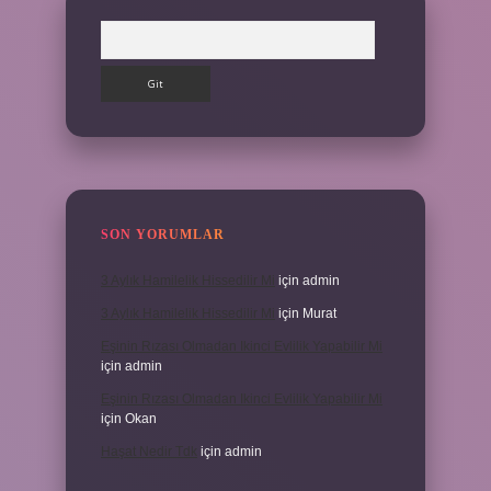
Arama
SON YORUMLAR
3 Aylık Hamilelik Hissedilir Mi
için
admin
3 Aylık Hamilelik Hissedilir Mi
için
Murat
Eşinin Rızası Olmadan Ikinci Evlilik Yapabilir Mi
için
admin
Eşinin Rızası Olmadan Ikinci Evlilik Yapabilir Mi
için
Okan
Haşat Nedir Tdk
için
admin