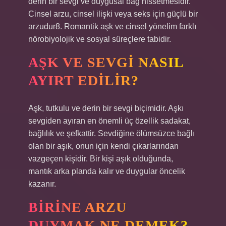
derin bir sevgi ve duygusal bağ hissetmesidir.
Cinsel arzu, cinsel ilişki veya seks için güçlü bir
arzudur8. Romantik aşk ve cinsel yönelim farklı
nörobiyolojik ve sosyal süreçlere tabidir.
AŞK VE SEVGI NASIL
AYIRT EDILIR?
Aşk, tutkulu ve derin bir sevgi biçimidir. Aşkı
sevgiden ayıran en önemli üç özellik sadakat,
bağlılık ve şefkattir. Sevdiğine ölümsüzce bağlı
olan bir aşık, onun için kendi çıkarlarından
vazgeçen kişidir. Bir kişi aşık olduğunda,
mantık arka planda kalır ve duygular öncelik
kazanır.
BIRINE ARZU
DUYMAK NE DEMEK?