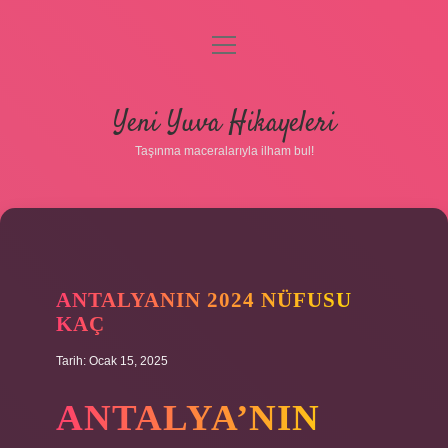
menüyü
aç
Anasayfa
Yeni Yuva Hikayeleri
Gizlilik Politikası
Taşınma maceralarıyla ilham bul!
Yasal Uyarı
Hakkımızda
ANTALYANIN 2024 NÜFUSU
KAÇ
Tarih: Ocak 15, 2025
ANTALYA’NIN