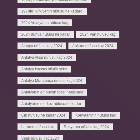
1970te Türkiyenin nüfusu ne kadardı
2024 Antalyanın nüfusu kaç
2024 dünya nüfusu ne kadar
2024 Van nüfusu kaç
Alanya nüfusu kaç 2024
Ankara nüfusu kaç 2024
Antalya Aksu nüfusu kaç 2024
Antalya kaçıncı büyük şehir
Antalya Muratpaşa nüfusu kaç 2024
Antalyanın en büyük ilçesi hangisidir
Antalyanın merkez nüfusu ne kadar
Çin nüfusu ne kadar 2024
Konyaaltının nüfusu kaç
Laranın nüfusu kaç
Rusyanın nüfusu kaç 2024
Serik nüfusu kaç 2024