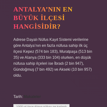
ANTALYA’NIN EN
BÜYÜK ILÇESI
HANGISIDIR?
Adrese Dayalı Nüfus Kayıt Sistemi verilerine
göre Antalya’nın en fazla nüfusa sahip ilk üç
ilçesi Kepez (574 bin 183), Muratpaşa (513 bin
35) ve Alanya (333 bin 104) olurken, en düşük
nüfusa sahip ilçeleri ise İbradı (2 bin 947),
Gündoğmuş (7 bin 492) ve Akseki (10 bin 957)
oldu.
Tarih:
Makaleler
1000 yıl önce dünya nüfusu ne kadardı