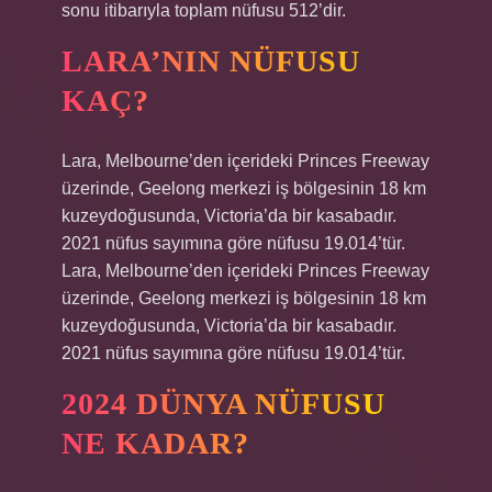
sonu itibarıyla toplam nüfusu 512’dir.
LARA’NIN NÜFUSU
KAÇ?
Lara, Melbourne’den içerideki Princes Freeway
üzerinde, Geelong merkezi iş bölgesinin 18 km
kuzeydoğusunda, Victoria’da bir kasabadır.
2021 nüfus sayımına göre nüfusu 19.014’tür.
Lara, Melbourne’den içerideki Princes Freeway
üzerinde, Geelong merkezi iş bölgesinin 18 km
kuzeydoğusunda, Victoria’da bir kasabadır.
2021 nüfus sayımına göre nüfusu 19.014’tür.
2024 DÜNYA NÜFUSU
NE KADAR?