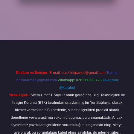
la
Reklam ve İletişim:
E-mail:
backlinkpaneli@gmail.com
Teams:
forumhizmeti@gmail.com
Whatsapp: 0262 606 0 726
Telegram:
@karabul
Yasal Uyarı:
Sitemiz, 5651 Sayılı Kanun gereğince Bilgi Teknolojileri ve
İletişim Kurumu (BTK) tarafından onaylanmış bir Yer Sağlayıcı olarak
hizmet vermektedir. Bu nedenle, sitedeki içerikleri proaktif olarak
denetleme veya araştırma yükümlülüğümüz bulunmamaktadır. Ancak,
üyelerimiz yazdıkları içeriklerin sorumluluğunu taşımakta olup, siteye
üye olarak bu sorumluluğu kabul etmiş sayılırlar. Bu internet sitesi,