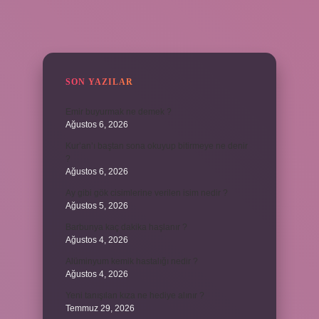
SIDEBAR
SON YAZILAR
Emir buyurmak ne demek ?
Ağustos 6, 2026
Kur’an’ı baştan sona okuyup bitirmeye ne denir
?
Ağustos 6, 2026
Ay gibi gök cisimlerine verilen isim nedir ?
Ağustos 5, 2026
Barbunya kaç dakika haşlanır ?
Ağustos 4, 2026
Alüminyum kemik hastalığı nedir ?
Ağustos 4, 2026
Yeni tanışılan kıza ne hediye alınır ?
Temmuz 29, 2026