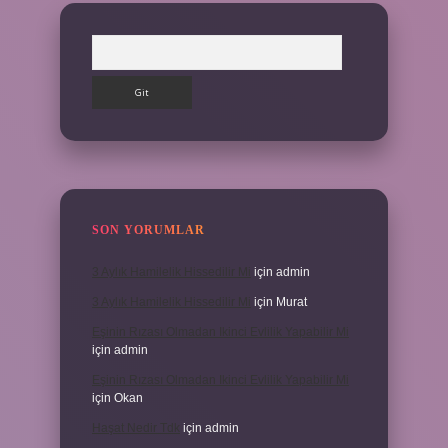
Arama
SON YORUMLAR
3 Aylık Hamilelik Hissedilir Mi
için
admin
3 Aylık Hamilelik Hissedilir Mi
için
Murat
Eşinin Rızası Olmadan Ikinci Evlilik Yapabilir Mi
için
admin
Eşinin Rızası Olmadan Ikinci Evlilik Yapabilir Mi
için
Okan
Haşat Nedir Tdk
için
admin