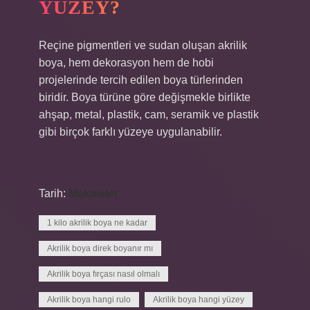
YÜZEY?
Reçine pigmentleri ve sudan oluşan akrilik
boya, hem dekorasyon hem de hobi
projelerinde tercih edilen boya türlerinden
biridir. Boya türüne göre değişmekle birlikte
ahşap, metal, plastik, cam, seramik ve plastik
gibi birçok farklı yüzeye uygulanabilir.
Tarih:
Makaleler
1 kilo akrilik boya ne kadar
Akrilik boya direk boyanır mı
Akrilik boya fırçası nasıl olmalı
Akrilik boya hangi rulo
Akrilik boya hangi yüzey