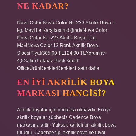
NE KADAR?
Nova Color Nova Color Nc-223 Akrilik Boya 1
kg. Mavi ile KarşılaştırıldığındaNova Color
Nova Color Nc-223 Akrilik Boya 1 kg.
MaviNova Color 12 Renk Akrilik Boya
ŞişesiFiyatı305,00 TL124,90 TLYorumlar-
4,8SatıcıTurkuaz BookSmart
OfficeÜrünRenklerRenkler1 satır daha
EN IYI AKRILIK BOYA
MARKASI HANGISI?
Akrilik boyalar için olmazsa olmazdır. En iyi
akrilik boyalar şüphesiz Cadence Boya
markasına aittir. Yüksek kaliteli bir akrilik boya
türüdür. Cadence tipi akrilik boya ile tuval