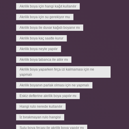
Akrilik boya için hangi kağıt kullanılır
Akrilik boya için su gerekiyor mu
Akrilik boya ile duvar kağıdı boyanır mı
Akrilik boya kaç saatte kurur
Akrilik boya neyle yapılır
Akrilik boya tabanca ile atılır mı
Akrilik boya yaparken fırça izi kalmaması için ne
yapmalı
Akrilik boyanın parlak olması için ne yapmalı
Eskiz defterine akrilik boya yapılır mı
Hangi rulo nerede kullanılır
İz bırakmayan rulo hangisi
Sulu boya fırçası ile akrilik boya yapılır mı