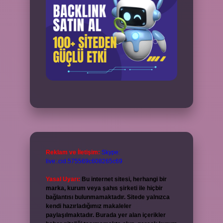
Reklam ve İletişim:
Skype:
live:.cid.575569c608265c69
Yasal Uyarı:
Bu internet sitesi, herhangi bir
marka, kurum veya şahıs şirketi ile hiçbir
bağlantısı bulunmamaktadır. Sitede yalnızca
kendi hazırladığımız makaleler
paylaşılmaktadır. Burada yer alan içerikler