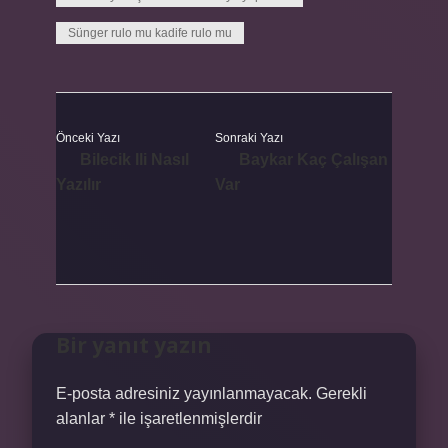
Sünger rulo mu kadife rulo mu
Önceki Yazı
Sonraki Yazı
Bilecik Ili Nasıl
Baykar Kaç Çalışan
Yazılır
Var
Bir yanıt yazın
E-posta adresiniz yayınlanmayacak.
Gerekli
alanlar
*
ile işaretlenmişlerdir