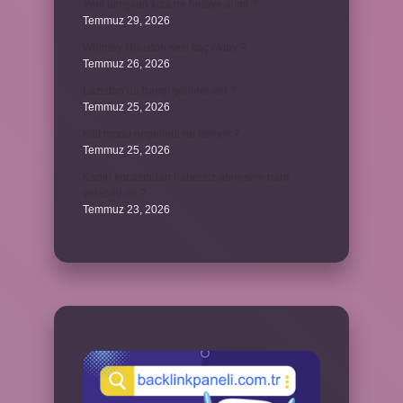
Yeni tanışılan kıza ne hediye alınır ?
Temmuz 29, 2026
Whitney Houston sesi kaç oktav ?
Temmuz 26, 2026
Lazistan’da hangi şehirler var ?
Temmuz 25, 2026
Kilit modu engelledi ne demek ?
Temmuz 25, 2026
Kadın kocasından habersiz annesine para
verebilir mi ?
Temmuz 23, 2026