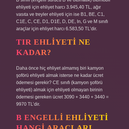
ehliyeti için ehliyet harcı 3.945,40 TL, ağır
vasıta ve treyler ehliyeti için ise B1, BE, C1,
C1E, C, CE, D1, D1E, D, DE, In, G ve M sınıfı
araçlar için ehliyet harcı 6.583,50 TL’dir.
TIR EHLIYETI NE
KADAR?
Daha önce hiç ehliyet almamış biri kamyon
şoförü ehliyeti almak isterse ne kadar ücret
ödemesi gerekir? CE sınıfı (kamyon şoförü
ehliyeti) almak için ehliyeti olmayan birinin
ödemesi gereken ücret 3090 + 3440 + 3440 =
9970 TL’dir.
B ENGELLI EHLIYETI
HANGI ARAÇLARI