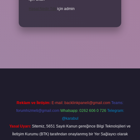
Haşat Nedir Tdk
için
admin
a
Reklam ve İletişim:
E-mail:
backlinkpaneli@gmail.com
Teams:
forumhizmeti@gmail.com
Whatsapp: 0262 606 0 726
Telegram:
@karabul
Yasal Uyarı:
Sitemiz, 5651 Sayılı Kanun gereğince Bilgi Teknolojileri ve
İletişim Kurumu (BTK) tarafından onaylanmış bir Yer Sağlayıcı olarak