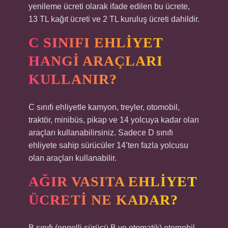
yenileme ücreti olarak ifade edilen bu ücrete,
13 TL kağıt ücreti ve 2 TL kuruluş ücreti dahildir.
C SINIFI EHLIYET
HANGI ARAÇLARI
KULLANIR?
C sınıfı ehliyetle kamyon, treyler, otomobil,
traktör, minibüs, pikap ve 14 yolcuya kadar olan
araçları kullanabilirsiniz. Sadece D sınıfı
ehliyete sahip sürücüler 14’ten fazla yolcusu
olan araçları kullanabilir.
AĞIR VASITA EHLIYET
ÜCRETI NE KADAR?
B sınıfı (engelli sürücü B ve otomatik) otomobil