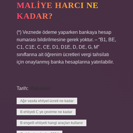
MALIYE HARCI NE
KADAR?
(*) Veznede ödeme yaparken bankaya hesap
numarası bildirilmesine gerek yoktur. – “B1, BE,
C1, C1E, C, CE, D1, D1E, D, DE, G, M”
sınıflarına ait öğrenim ücretleri vergi tahsilatı
için onaylanmış banka hesaplarına yatırılabilir.
Tarih:
Makaleler
Ağır vasıta ehliyet ücreti ne kadar
B ehliyeti C ye çevirme ne kadar
B engelli ehliyeti hangi araçları kullanır