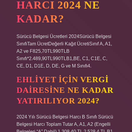
HARCI 2024 NE
KADAR?
Sürücü Belgesi Ücretleri 2024Sürücü Belgesi
SınıfıTam ÜcretDeğerli Kağıt ÜcretiSınıf A, A1,
A2 ve F825,70TL990TLB
Sınıfı*2.489,90TL990TLB1,BE, C1, C1E, C,
CE, D1, D1E, D, DE, G ve M Sınıfı4.
EHLIYET IÇIN VERGI
DAIRESINE NE KADAR
YATIRILIYOR 2024?
2024 Yılı Sürücü Belgesi Harcı B Sınıfı Sürücü
Belgesi Harcı Toplam Tutar A, A1, A2 (Engelli
Belgeleri “A” Dahil) 1.308,40 TL 2.528,4 TL B1,