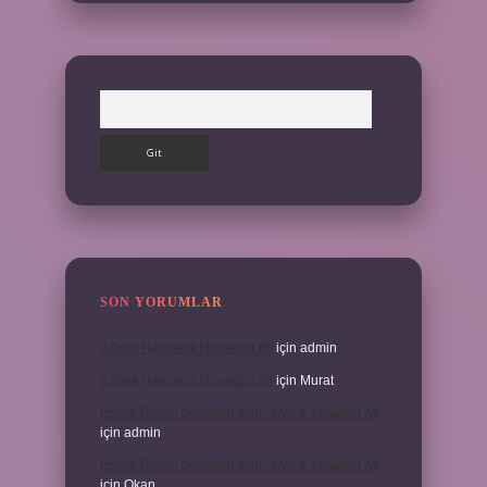
Arama
SON YORUMLAR
3 Aylık Hamilelik Hissedilir Mi
için
admin
3 Aylık Hamilelik Hissedilir Mi
için
Murat
Eşinin Rızası Olmadan Ikinci Evlilik Yapabilir Mi
için
admin
Eşinin Rızası Olmadan Ikinci Evlilik Yapabilir Mi
için
Okan