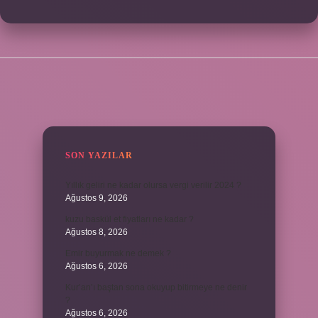
SIDEBAR
SON YAZILAR
Yıllık geliri ne kadar olursa vergi verilir 2024 ?
Ağustos 9, 2026
kuzu baskül et fiyatları ne kadar ?
Ağustos 8, 2026
Emir buyurmak ne demek ?
Ağustos 6, 2026
Kur’an’ı baştan sona okuyup bitirmeye ne denir
?
Ağustos 6, 2026