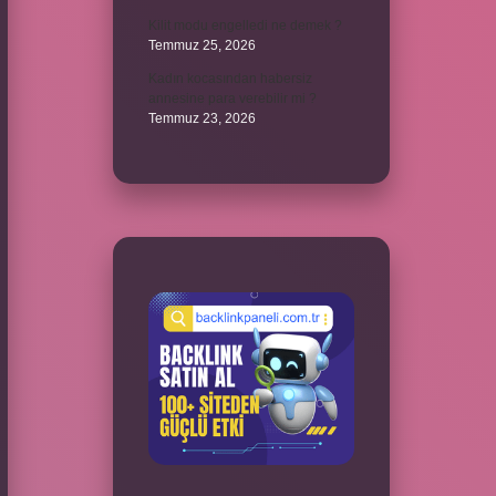
Kilit modu engelledi ne demek ?
Temmuz 25, 2026
Kadın kocasından habersiz
annesine para verebilir mi ?
Temmuz 23, 2026