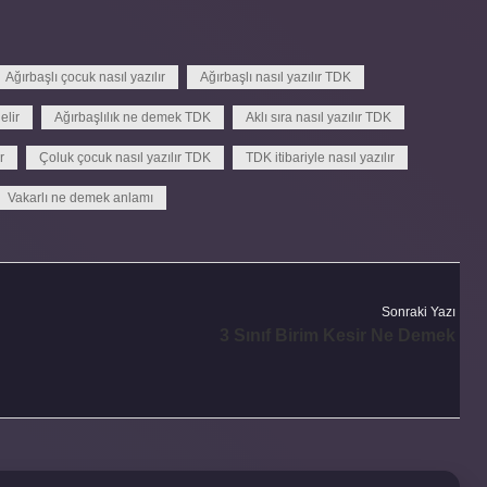
Ağırbaşlı çocuk nasıl yazılır
Ağırbaşlı nasıl yazılır TDK
elir
Ağırbaşlılık ne demek TDK
Aklı sıra nasıl yazılır TDK
r
Çoluk çocuk nasıl yazılır TDK
TDK itibariyle nasıl yazılır
Vakarlı ne demek anlamı
Sonraki Yazı
3 Sınıf Birim Kesir Ne Demek