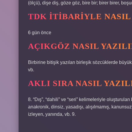
(ölçü), dişe diş, göze göz, bire bir; birer birer, bo
TDK ITIBARIYLE NASIL
6 gün önce
AÇIKGÖZ NASIL YAZILI
Birbirine bitişik yazılan birleşik sözcüklerde büy
vb.
AKLI SIRA NASIL YAZIL
8. “Dış”, “dahili” ve “seri” kelimeleriyle oluşturulan 
anakronik, dinsiz, yasadışı, alışılmamış, kanunsuz; ce
izleyen, yanında, vb. 9.