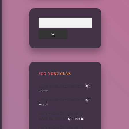
Arama
SON YORUMLAR
3 Aylık Hamilelik Hissedilir Mi
için
admin
3 Aylık Hamilelik Hissedilir Mi
için
Murat
Eşinin Rızası Olmadan Ikinci
Evlilik Yapabilir Mi
için
admin
Eşinin Rızası Olmadan Ikinci