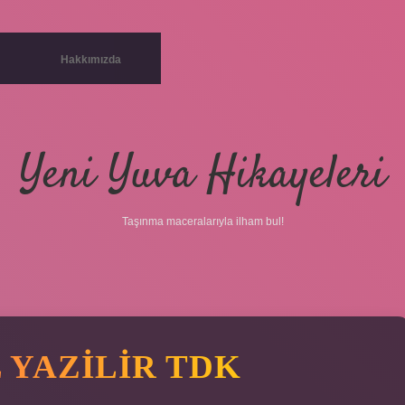
Hakkımızda
Yeni Yuva Hikayeleri
Taşınma maceralarıyla ilham bul!
L YAZILIR TDK