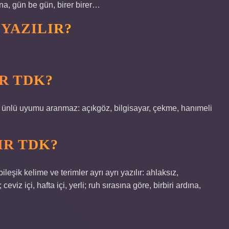
şuna, gün be gün, birer birer…
 YAZILIR?
R TDK?
ük ünlü uyumu aranmaz: açıkgöz, bilgisayar, çekme, hanımeli
IR TDK?
bileşik kelime ve terimler ayrı ayrı yazılır: ahlaksız,
viz içi, hafta içi, yerli; ruh sırasına göre, birbiri ardına,