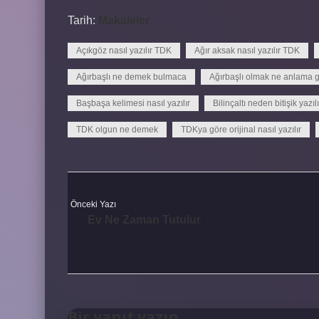
Tarih:
Makaleler
Açıkgöz nasıl yazılır TDK
Ağır aksak nasıl yazılır TDK
Ağırbaşlı ne demek bulmaca
Ağırbaşlı olmak ne anlama g
Başbaşa kelimesi nasıl yazılır
Bilinçaltı neden bitişik yazılı
TDK olgun ne demek
TDKya göre orijinal nasıl yazılır
Önceki Yazı
Ev Ne Zaman Tutulur
Bir yanıt yazın