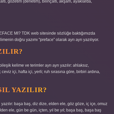
çaltı, gözetim (denetim), bilinçaltı, akşam, ayaklarda,
REFACE MI? TDK web sitesinde sözlüğe baktığımızda
imenin doğru yazımı “preface” olarak ayrı ayrı yazılıyor.
ZILIR?
bileşik kelime ve terimler ayrı ayrı yazılır: ahlaksız,
viz içi, hafta içi, yerli; ruh sırasına göre, birbiri ardına,
IL YAZILIR?
rı yazılır: başa baş, diz dize, elden ele, göz göze, iç içe, omuz
en ele, gün be gün, içten, yıl be yıl; başa baş, başa baş