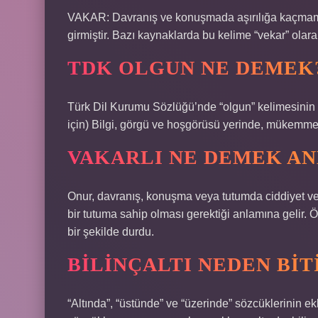
VAKAR: Davranış ve konuşmada aşırılığa kaçmama
girmiştir. Bazı kaynaklarda bu kelime “vekar” olarak
TDK OLGUN NE DEMEK
Türk Dil Kurumu Sözlüğü’nde “olgun” kelimesinin a
için) Bilgi, görgü ve hoşgörüsü yerinde, mükemmel
VAKARLI NE DEMEK A
Onur, davranış, konuşma veya tutumda ciddiyet ve 
bir tutuma sahip olması gerektiği anlamına gelir.
bir şekilde durdu.
BILINÇALTI NEDEN BIT
“Altında”, “üstünde” ve “üzerinde” sözcüklerinin ekl