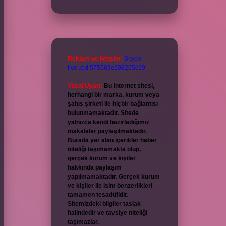
Reklam ve İletişim:
Skype:
live:.cid.575569c608265c69
Yasal Uyarı:
Bu internet sitesi,
herhangi bir marka, kurum veya
şahıs şirketi ile hiçbir bağlantısı
bulunmamaktadır. Sitede
yalnızca kendi hazırladığımız
makaleler paylaşılmaktadır.
Burada yer alan içerikler haber
niteliği taşımamakta olup,
gerçek kurum ve kişiler
hakkında paylaşım
yapılmamaktadır. Gerçek kurum
ve kişiler ile isim benzerlikleri
tamamen tesadüfidir.
Sitemizdeki bilgiler taslak
halindedir ve tavsiye niteliği
taşımazlar.