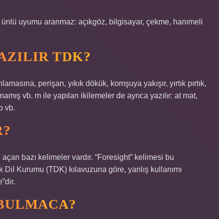
ük ünlü uyumu aranmaz: açıkgöz, bilgisayar, çekme, hanımeli
AZILIR TDK?
lamasına, perişan, yıkık dökük, komşuya yakışır, yırtık pırtık,
ış vb. m ile yapılan ikilemeler de ayrıca yazılır: at mat,
p vb.
R?
 açan bazı kelimeler vardır. “Foresight” kelimesi bu
rk Dil Kurumu (TDK) kılavuzuna göre, yanlış kullanımı
”dir.
 BULMACA?