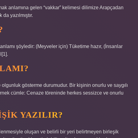
k anlamına gelen “vakkar” kelimesi dilimize Arapçadan
 da yazılmıştır.
?
nlamı şöyledir: (Meyveler için) Tüketime hazır, (İnsanlar
[1].
NLAMI?
olgunluk gösterme durumudur. Bir kişinin onurlu ve saygılı
 Örnek cümle: Cenaze töreninde herkes sessizce ve onurlu
IŞIK YAZILIR?
enmesiyle oluşan ve belirli bir yeri belirtmeyen birleşik