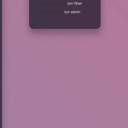
Evlilik Yapabilir Mi
için
Okan
Haşat Nedir Tdk
için
admin