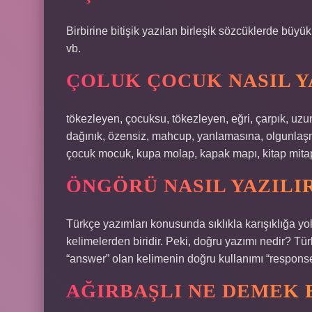
Birbirine bitişik yazılan birleşik sözcüklerde büy
vb.
ÇOLUK ÇOCUK NASIL Y
tökezleyen, çocuksu, tökezleyen, eğri, çarpık, uzun
dağınık, özensiz, mahcup, yanlamasına, olgunlaşmam
çocuk mocuk, kupa molap, kapak mapı, kitap mita
ÖNGÖRÜ NASIL YAZILI
Türkçe yazımları konusunda sıklıkla karışıklığa yol
kelimelerden biridir. Peki, doğru yazımı nedir? Tü
“answer” olan kelimenin doğru kullanımı “response
AĞIRBAŞLI NE DEMEK