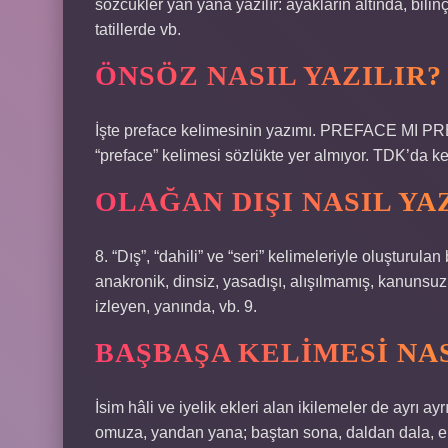
sözcükler yan yana yazılır: ayakların altında, bilin
tatillerde vb.
ÖNSÖZ NASIL YAZILIR?
İşte preface kelimesinin yazımı. PREFACE MI P
“preface” kelimesi sözlükte yer almıyor. TDK’da kel
OLAĞAN DIŞI NASIL YA
8. “Dış”, “dahili” ve “seri” kelimeleriyle oluşturulan 
anakronik, dinsiz, yasadışı, alışılmamış, kanunsuz; ce
izleyen, yanında, vb. 9.
BAŞBAŞA KELIMESI NAS
İsim hâli ve iyelik ekleri alan ikilemeler de ayrı ay
omuza, yandan yana; baştan sona, daldan dala, eld