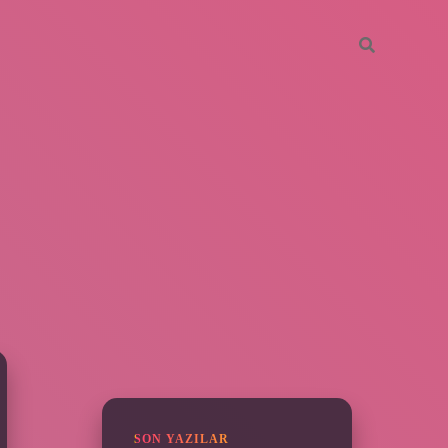
SIDEBAR
piabella
SON YAZILAR