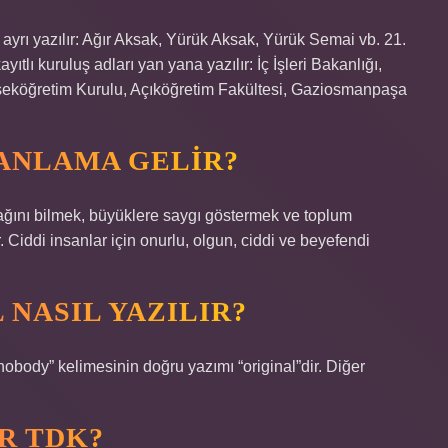
 ayrı yazılır: Ağır Aksak, Yürük Aksak, Yürük Semai vb. 21.
ı kuruluş adları yan yana yazılır: İç İşleri Bakanlığı,
kseköğretim Kurulu, Açıköğretim Fakültesi, Gaziosmanpaşa
ANLAMA GELIR?
ağını bilmek, büyüklere saygı göstermek ve toplum
 Ciddi insanlar için onurlu, olgun, ciddi ve beyefendi
 NASIL YAZILIR?
obody” kelimesinin doğru yazımı “original”dir. Diğer
R TDK?