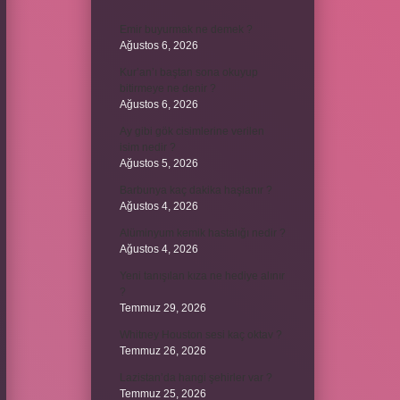
Emir buyurmak ne demek ?
Ağustos 6, 2026
Kur’an’ı baştan sona okuyup
bitirmeye ne denir ?
Ağustos 6, 2026
Ay gibi gök cisimlerine verilen
isim nedir ?
Ağustos 5, 2026
Barbunya kaç dakika haşlanır ?
Ağustos 4, 2026
Alüminyum kemik hastalığı nedir ?
Ağustos 4, 2026
Yeni tanışılan kıza ne hediye alınır
?
Temmuz 29, 2026
Whitney Houston sesi kaç oktav ?
Temmuz 26, 2026
Lazistan’da hangi şehirler var ?
Temmuz 25, 2026