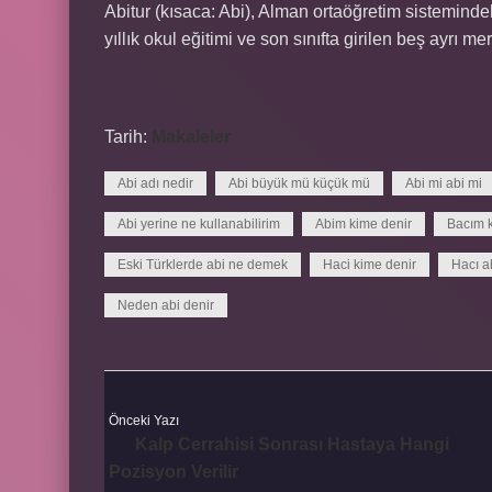
Abitur (kısaca: Abi), Alman ortaöğretim sistemindek
yıllık okul eğitimi ve son sınıfta girilen beş ayrı me
Tarih:
Makaleler
Abi adı nedir
Abi büyük mü küçük mü
Abi mi abi mi
Abi yerine ne kullanabilirim
Abim kime denir
Bacım 
Eski Türklerde abi ne demek
Haci kime denir
Hacı a
Neden abi denir
Önceki Yazı
Kalp Cerrahisi Sonrası Hastaya Hangi
Pozisyon Verilir