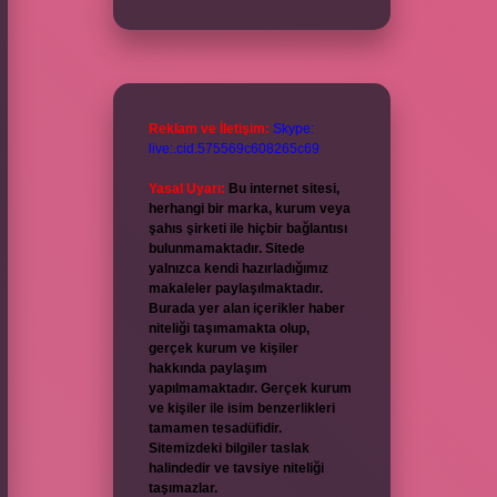
Reklam ve İletişim:
Skype:
live:.cid.575569c608265c69
Yasal Uyarı:
Bu internet sitesi,
herhangi bir marka, kurum veya
şahıs şirketi ile hiçbir bağlantısı
bulunmamaktadır. Sitede
yalnızca kendi hazırladığımız
makaleler paylaşılmaktadır.
Burada yer alan içerikler haber
niteliği taşımamakta olup,
gerçek kurum ve kişiler
hakkında paylaşım
yapılmamaktadır. Gerçek kurum
ve kişiler ile isim benzerlikleri
tamamen tesadüfidir.
Sitemizdeki bilgiler taslak
halindedir ve tavsiye niteliği
taşımazlar.