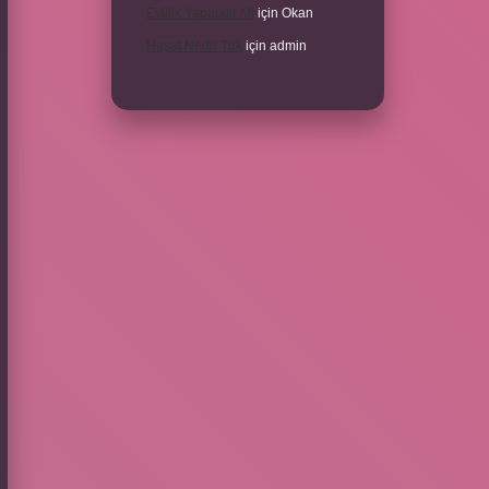
Evlilik Yapabilir Mi
için
Okan
Haşat Nedir Tdk
için
admin