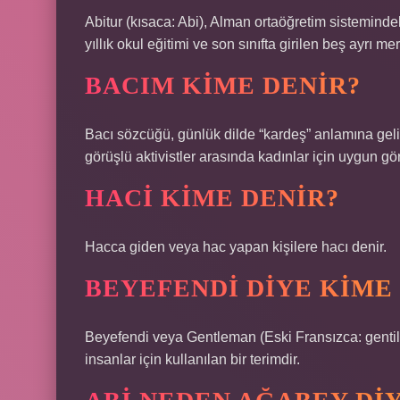
Abitur (kısaca: Abi), Alman ortaöğretim sistemindek
yıllık okul eğitimi ve son sınıfta girilen beş ayrı me
BACIM KIME DENIR?
Bacı sözcüğü, günlük dilde “kardeş” anlamına gelir
görüşlü aktivistler arasında kadınlar için uygun görül
HACI KIME DENIR?
Hacca giden veya hac yapan kişilere hacı denir.
BEYEFENDI DIYE KIME
Beyefendi veya Gentleman (Eski Fransızca: gentilz
insanlar için kullanılan bir terimdir.