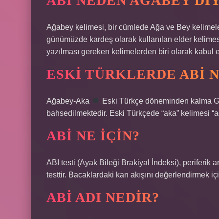
ABI NEDEN AĞABEY DIY
Ağabey kelimesi, bir cümlede Ağa ve Bey kelimelerin
günümüzde kardeş olarak kullanılan elder kelimesin
yazılması gereken kelimelerden biri olarak kabul ed
ESKI TÜRKLERDE ABI 
Ağabey-Aka
Eski Türkçe döneminden kalma Gök
bahsedilmektedir. Eski Türkçede “aka” kelimesi “a
ABI NE IÇIN?
ABI testi (Ayak Bileği Brakiyal İndeksi), periferik a
testtir. Bacaklardaki kan akışını değerlendirmek için
ABI ADI NEDIR?