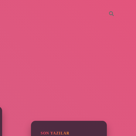
SIDEBAR
piabella
SON YAZILAR