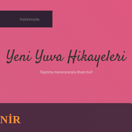
Hakkımızda
Yeni Yuva Hikayeleri
Taşınma maceralarıyla ilham bul!
ENIR