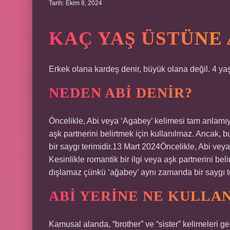
Tarih: Ekim 8, 2024
KAÇ YAŞ ÜSTÜNE 
Erkek olana kardeş denir, büyük olana değil. 4 ya
NEDEN ABI DENIR?
Öncelikle, Abi veya ‘Agabey’ kelimesi tam anlamıyl
aşk partnerini belirtmek için kullanılmaz. Ancak, b
bir saygı terimidir.13 Mart 2024Öncelikle, Abi vey
Kesinlikle romantik bir ilgi veya aşk partnerini beli
dışlamaz çünkü ‘ağabey’ aynı zamanda bir saygı te
ABI YERINE NE KULLA
Kamusal alanda, “brother” ve “sister” kelimeleri g