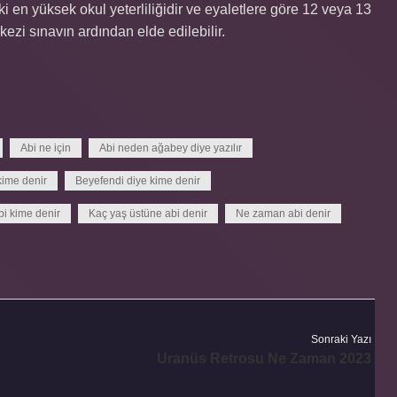
i en yüksek okul yeterliliğidir ve eyaletlere göre 12 veya 13
rkezi sınavın ardından elde edilebilir.
Abi ne için
Abi neden ağabey diye yazılır
kime denir
Beyefendi diye kime denir
bi kime denir
Kaç yaş üstüne abi denir
Ne zaman abi denir
Sonraki Yazı
Uranüs Retrosu Ne Zaman 2023