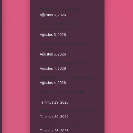
Emir buyurmak ne demek ?
Ağustos 6, 2026
Kur’an’ı baştan sona okuyup
bitirmeye ne denir ?
Ağustos 6, 2026
Ay gibi gök cisimlerine verilen
isim nedir ?
Ağustos 5, 2026
Barbunya kaç dakika haşlanır ?
Ağustos 4, 2026
Alüminyum kemik hastalığı nedir ?
Ağustos 4, 2026
Yeni tanışılan kıza ne hediye alınır
?
Temmuz 29, 2026
Whitney Houston sesi kaç oktav ?
Temmuz 26, 2026
Lazistan’da hangi şehirler var ?
Temmuz 25, 2026