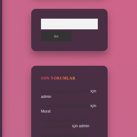
Arama
SON YORUMLAR
3 Aylık Hamilelik Hissedilir Mi
için
admin
3 Aylık Hamilelik Hissedilir Mi
için
Murat
Eşinin Rızası Olmadan Ikinci
Evlilik Yapabilir Mi
için
admin
Eşinin Rızası Olmadan Ikinci