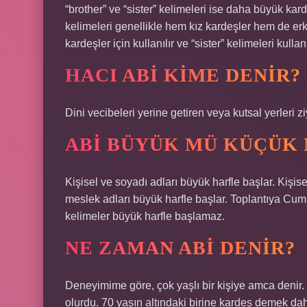
“brother” ve “sister” kelimeleri ise daha büyük kar
kelimeleri genellikle hem kız kardeşler hem de erke
kardeşler için kullanılır ve “sister” kelimeleri kullanı
HACI ABI KIME DENIR?
Dini vecibeleri yerine getiren veya kutsal yerleri z
ABI BÜYÜK MÜ KÜÇÜK
Kişisel ve soyadı adları büyük harfle başlar. Kişi
meslek adları büyük harfle başlar. Toplantıya Cum
kelimeler büyük harfle başlamaz.
NE ZAMAN ABI DENIR?
Deneyimime göre, çok yaşlı bir kişiye amca denir. 
olurdu. 70 yaşın altındaki birine kardeş demek da