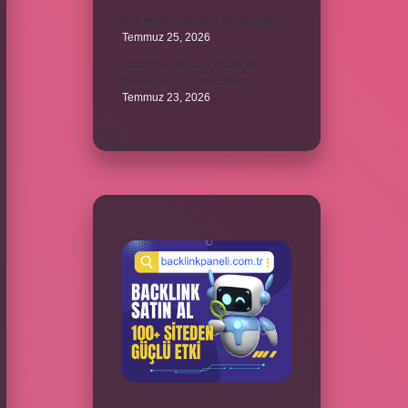
Kilit modu engelledi ne demek ?
Temmuz 25, 2026
Kadın kocasından habersiz
annesine para verebilir mi ?
Temmuz 23, 2026