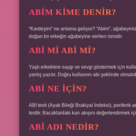
ABIM KIME DENIR?
“Kardeşim” ne anlama geliyor? “Abim”, ağabeyiniz
doğan bir erkeğin ağabeyine verilen isimdir.
ABI MI ABI MI?
Yaşlı erkeklere saygı ve sevgi göstermek için kullan
yanlış yazılır. Doğru kullanımı abi şeklinde olmalıdı
ABI NE IÇIN?
ABI testi (Ayak Bileği Brakiyal İndeksi), periferik a
testtir. Bacaklardaki kan akışını değerlendirmek için
ABI ADI NEDIR?