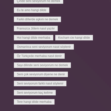
Çinde seni seviyorum ne demek
Eu te amo hangi dilde
Farklı dillerde aşkım ne demek
Fransızca Jötem nasıl yazılır
Hoi hangi dilde merhaba
Kocham cie hangi dilde
Osmanlıca seni seviyorum nasıl söylenir
Öz Türkçede merhaba nasıl denir
Sayı dilinde seni seviyorum ne demek
Seni çok seviyorum diyene ne denir
Seni seviyorum farklı nasıl söylenir
Seni seviyorum kaç kelime
Tere hangi dilde merhaba