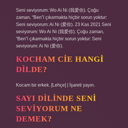
Seni seviyorum: Wo Ai Ni (我爱你). Çoğu
zaman, “Ben”i çıkarmakta hiçbir sorun yoktur:
Seni seviyorum: Ai Ni (爱你). 23 Kas 2021 Seni
seviyorum: Wo Ai Ni (我爱你). Çoğu zaman,
“Ben”i çıkarmakta hiçbir sorun yoktur: Seni
seviyorum: Ai Ni (爱你).
KOCHAM CIE HANGI
DILDE?
Kocam bir erkek. [Lehçe] | İşareti yayın.
SAYI DILINDE SENI
SEVIYORUM NE
DEMEK?