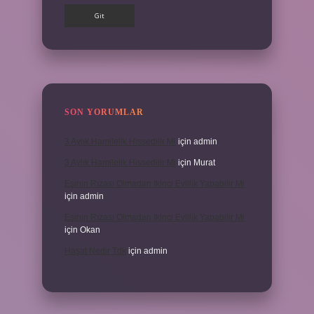
SON YORUMLAR
3 Aylık Hamilelik Hissedilir Mi
için
admin
3 Aylık Hamilelik Hissedilir Mi
için
Murat
Eşinin Rızası Olmadan Ikinci Evlilik Yapabilir Mi
için
admin
Eşinin Rızası Olmadan Ikinci Evlilik Yapabilir Mi
için
Okan
Haşat Nedir Tdk
için
admin