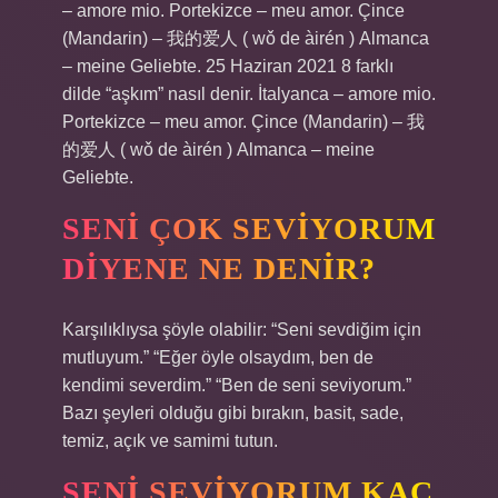
– amore mio. Portekizce – meu amor. Çince
(Mandarin) – 我的爱人 ( wǒ de àirén ) Almanca
– meine Geliebte. 25 Haziran 2021 8 farklı
dilde “aşkım” nasıl denir. İtalyanca – amore mio.
Portekizce – meu amor. Çince (Mandarin) – 我
的爱人 ( wǒ de àirén ) Almanca – meine
Geliebte.
SENI ÇOK SEVIYORUM
DIYENE NE DENIR?
Karşılıklıysa şöyle olabilir: “Seni sevdiğim için
mutluyum.” “Eğer öyle olsaydım, ben de
kendimi severdim.” “Ben de seni seviyorum.”
Bazı şeyleri olduğu gibi bırakın, basit, sade,
temiz, açık ve samimi tutun.
SENI SEVIYORUM KAÇ