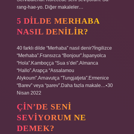
rang-hae-yo. Diğer makaleler…
5 DILDE MERHABA
NASIL DENILIR?
40 farklı dilde “Merhaba” nasıl denir?İngilizce
“Merhaba”.Fransızca “Bonjour”.İspanyolca
“Hola”.Kamboçça “Sua s’dei”.Almanca
“Hallo”.Arapça “Assalamou
Alykoum”.Arnavutça “Tungjatjeta”.Ermenice
“Barev” veya “parev”.Daha fazla makale…•30
Nisan 2022
ÇIN’DE SENI
SEVIYORUM NE
DEMEK?