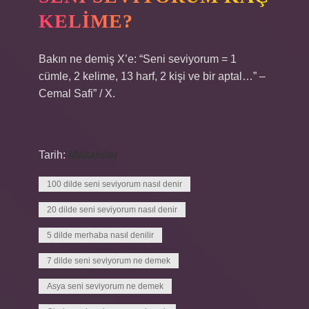
KELIME?
Bakın ne demiş X’e: “Seni seviyorum = 1
cümle, 2 kelime, 13 harf, 2 kişi ve bir aptal…” –
Cemal Safi” / X.
Tarih:
Makaleler
100 dilde seni seviyorum nasıl denir
20 dilde seni seviyorum nasıl denir
5 dilde merhaba nasıl denilir
7 dilde seni seviyorum ne demek
Asya seni seviyorum ne demek