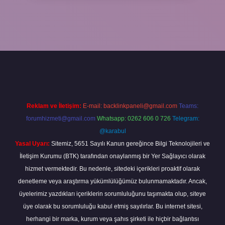
la
Reklam ve İletişim:
E-mail:
backlinkpaneli@gmail.com
Teams:
forumhizmeti@gmail.com
Whatsapp: 0262 606 0 726
Telegram:
@karabul
Yasal Uyarı:
Sitemiz, 5651 Sayılı Kanun gereğince Bilgi Teknolojileri ve
İletişim Kurumu (BTK) tarafından onaylanmış bir Yer Sağlayıcı olarak
hizmet vermektedir. Bu nedenle, sitedeki içerikleri proaktif olarak
denetleme veya araştırma yükümlülüğümüz bulunmamaktadır. Ancak,
üyelerimiz yazdıkları içeriklerin sorumluluğunu taşımakta olup, siteye
üye olarak bu sorumluluğu kabul etmiş sayılırlar. Bu internet sitesi,
herhangi bir marka, kurum veya şahıs şirketi ile hiçbir bağlantısı