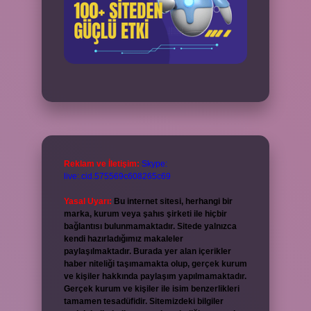
Reklam ve İletişim:
Skype:
live:.cid.575569c608265c69
Yasal Uyarı:
Bu internet sitesi, herhangi bir
marka, kurum veya şahıs şirketi ile hiçbir
bağlantısı bulunmamaktadır. Sitede yalnızca
kendi hazırladığımız makaleler
paylaşılmaktadır. Burada yer alan içerikler
haber niteliği taşımamakta olup, gerçek kurum
ve kişiler hakkında paylaşım yapılmamaktadır.
Gerçek kurum ve kişiler ile isim benzerlikleri
tamamen tesadüfidir. Sitemizdeki bilgiler