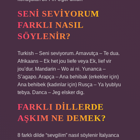
SENI SEVIYORUM
FARKLI NASIL
SÖYLENIR?
Turkish – Seni seviyorum. Arnavutça – Te dua.
Afrikaans – Ek het jou liefe veya Ek, lief vir
jou’dur. Mandarin – Wo ai ni. Yunanca –
S’agapo. Arapça – Ana behibak (erkekler için)
Ana behibek (kadınlar için) Rusça – Ya lyublyu
tebya. Danca – Jeg elsker dig.
FARKLI DILLERDE
AŞKIM NE DEMEK?
8 farklı dilde “sevgilim” nasıl söylenir İtalyanca