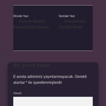
Önceki Yazı
Sonraki Yazı
Âşık Ile Maşuk
Bukalemun
Tasavvuf Ne Demek
Özelliği Nedir
Bir yanıt yazın
E-posta adresiniz yayınlanmayacak.
Gerekli
alanlar
*
ile işaretlenmişlerdir
Yorum