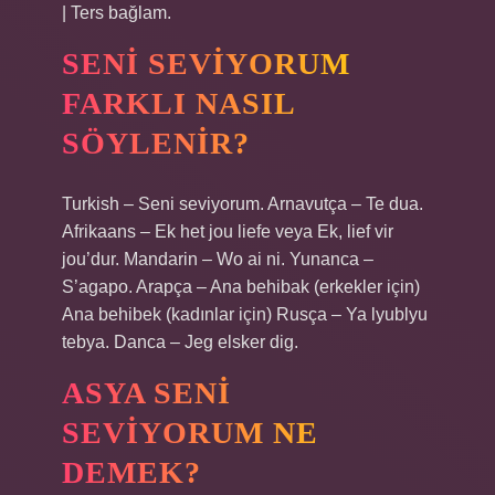
| Ters bağlam.
SENI SEVIYORUM
FARKLI NASIL
SÖYLENIR?
Turkish – Seni seviyorum. Arnavutça – Te dua.
Afrikaans – Ek het jou liefe veya Ek, lief vir
jou’dur. Mandarin – Wo ai ni. Yunanca –
S’agapo. Arapça – Ana behibak (erkekler için)
Ana behibek (kadınlar için) Rusça – Ya lyublyu
tebya. Danca – Jeg elsker dig.
ASYA SENI
SEVIYORUM NE
DEMEK?