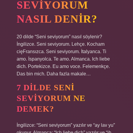
SEVIYORUM
NASIL DENIR?
20 dilde “Seni seviyorum” nasıl söylenir?
İngilizce. Seni seviyorum. Lehçe. Kocham
cięFransızca. Seni seviyorum. İtalyanca. Ti
amo. İspanyolca. Te amo. Almanca. Ich liebe
dich. Portekizce. Eu amo voce. Felemenkçe.
Das bin mich. Daha fazla makale…
7 DILDE SENI
SEVIYORUM NE
DEMEK?
İngilizce: “Seni seviyorum” yazılır ve “ay lav yu”
okunur. Almanca: “Ich liebe dich” yazılır ve “ih