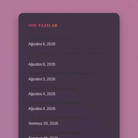
SIDEBAR
SON YAZILAR
Emir buyurmak ne demek ?
Ağustos 6, 2026
Kur’an’ı baştan sona okuyup bitirmeye ne denir
?
Ağustos 6, 2026
Ay gibi gök cisimlerine verilen isim nedir ?
Ağustos 5, 2026
Barbunya kaç dakika haşlanır ?
Ağustos 4, 2026
Alüminyum kemik hastalığı nedir ?
Ağustos 4, 2026
Yeni tanışılan kıza ne hediye alınır ?
Temmuz 29, 2026
Whitney Houston sesi kaç oktav ?