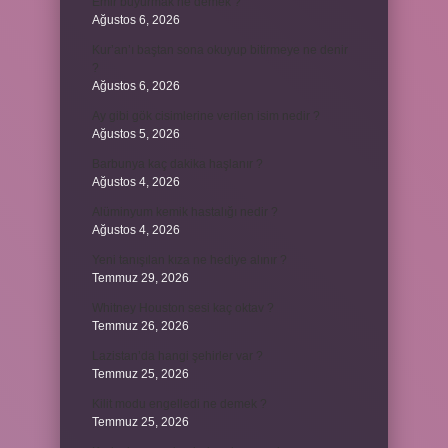
Emir buyurmak ne demek ?
Ağustos 6, 2026
Kur’an’ı baştan sona okuyup bitirmeye ne denir
?
Ağustos 6, 2026
Ay gibi gök cisimlerine verilen isim nedir ?
Ağustos 5, 2026
Barbunya kaç dakika haşlanır ?
Ağustos 4, 2026
Alüminyum kemik hastalığı nedir ?
Ağustos 4, 2026
Yeni tanışılan kıza ne hediye alınır ?
Temmuz 29, 2026
Whitney Houston sesi kaç oktav ?
Temmuz 26, 2026
Lazistan’da hangi şehirler var ?
Temmuz 25, 2026
Kilit modu engelledi ne demek ?
Temmuz 25, 2026