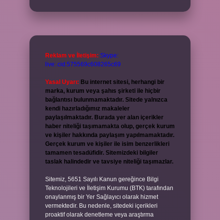
Reklam ve İletişim:
Skype:
live:.cid.575569c608265c69
Yasal Uyarı:
Bu internet sitesi, herhangi bir
marka, kurum veya şahıs şirketi ile hiçbir
bağlantısı bulunmamaktadır. Sitede yalnızca
kendi hazırladığımız makaleler
paylaşılmaktadır. Burada yer alan içerikler
haber niteliği taşımamakta olup, gerçek kurum
ve kişiler hakkında paylaşım yapılmamaktadır.
Gerçek kurum ve kişiler ile isim benzerlikleri
tamamen tesadüfidir. Sitemizdeki bilgiler
taslak halindedir ve tavsiye niteliği taşımazlar.
Sitemiz, 5651 Sayılı Kanun gereğince Bilgi
Teknolojileri ve İletişim Kurumu (BTK) tarafından
onaylanmış bir Yer Sağlayıcı olarak hizmet
vermektedir. Bu nedenle, sitedeki içerikleri
proaktif olarak denetleme veya araştırma