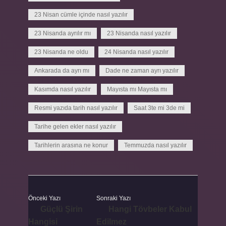
23 Nisan cümle içinde nasıl yazılır
23 Nisanda ayrılır mı
23 Nisanda nasıl yazılır
23 Nisanda ne oldu
24 Nisanda nasıl yazılır
Ankarada da ayrı mı
Dade ne zaman ayrı yazılır
Kasımda nasıl yazılır
Mayısta mı Mayısta mı
Resmi yazıda tarih nasıl yazılır
Saat 3te mi 3de mi
Tarihe gelen ekler nasıl yazılır
Tarihlerin arasına ne konur
Temmuzda nasıl yazılır
Önceki Yazı
Sonraki Yazı
Güçlü Şirin
Hangi Tövbeler Kabul
Hangisi
Edilmez