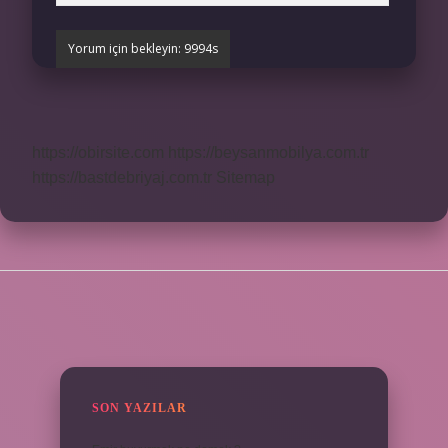
https://obirsite.com
https://beysanmobilya.com.tr
https://bastdebriyaj.com.tr
Sitemap
SIDEBAR
SON YAZILAR