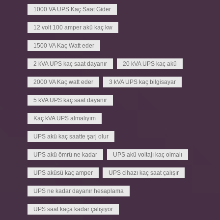
1000 VA UPS Kaç Saat Gider
12 volt 100 amper akü kaç kw
1500 VA Kaç Watt eder
2 kVA UPS kaç saat dayanır
20 kVA UPS kaç akü
2000 VA Kaç watt eder
3 kVA UPS kaç bilgisayar
5 kVA UPS kaç saat dayanır
Kaç kVA UPS almalıyım
UPS akü kaç saatte şarj olur
UPS akü ömrü ne kadar
UPS akü voltajı kaç olmalı
UPS aküsü kaç amper
UPS cihazı kaç saat çalışır
UPS ne kadar dayanır hesaplama
UPS saat kaça kadar çalışıyor