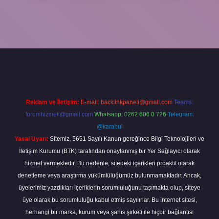
la
Reklam ve İletişim:
E-mail:
backlinkpaneli@gmail.com
Teams:
forumhizmeti@gmail.com
Whatsapp: 0262 606 0 726
Telegram:
@karabul
Yasal Uyarı:
Sitemiz, 5651 Sayılı Kanun gereğince Bilgi Teknolojileri ve
İletişim Kurumu (BTK) tarafından onaylanmış bir Yer Sağlayıcı olarak
hizmet vermektedir. Bu nedenle, sitedeki içerikleri proaktif olarak
denetleme veya araştırma yükümlülüğümüz bulunmamaktadır. Ancak,
üyelerimiz yazdıkları içeriklerin sorumluluğunu taşımakta olup, siteye
üye olarak bu sorumluluğu kabul etmiş sayılırlar. Bu internet sitesi,
herhangi bir marka, kurum veya şahıs şirketi ile hiçbir bağlantısı