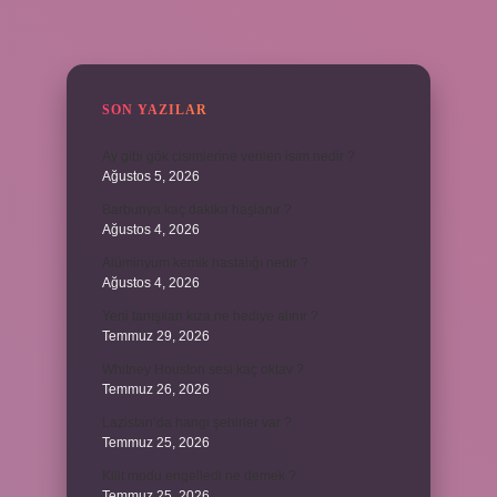
SIDEBAR
SON YAZILAR
Ay gibi gök cisimlerine verilen isim nedir ?
Ağustos 5, 2026
Barbunya kaç dakika haşlanır ?
Ağustos 4, 2026
Alüminyum kemik hastalığı nedir ?
Ağustos 4, 2026
Yeni tanışılan kıza ne hediye alınır ?
Temmuz 29, 2026
Whitney Houston sesi kaç oktav ?
Temmuz 26, 2026
Lazistan’da hangi şehirler var ?
Temmuz 25, 2026
Kilit modu engelledi ne demek ?
Temmuz 25, 2026