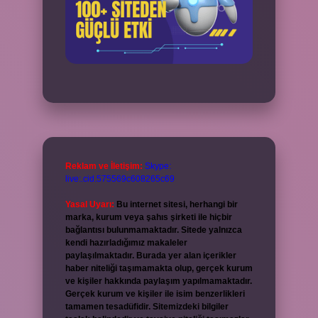
Reklam ve İletişim:
Skype:
live:.cid.575569c608265c69
Yasal Uyarı:
Bu internet sitesi, herhangi bir
marka, kurum veya şahıs şirketi ile hiçbir
bağlantısı bulunmamaktadır. Sitede yalnızca
kendi hazırladığımız makaleler
paylaşılmaktadır. Burada yer alan içerikler
haber niteliği taşımamakta olup, gerçek kurum
ve kişiler hakkında paylaşım yapılmamaktadır.
Gerçek kurum ve kişiler ile isim benzerlikleri
tamamen tesadüfidir. Sitemizdeki bilgiler