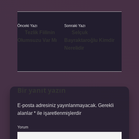
Önceki Yazı
Sonraki Yazı
Tezlik Fiilinin
Selçuk
Olumsuzu Var Mı
Bayraktaroğlu Kimdir
Nerelidir
Bir yanıt yazın
E-posta adresiniz yayınlanmayacak.
Gerekli
alanlar
*
ile işaretlenmişlerdir
Yorum