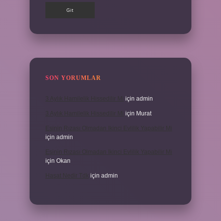
SON YORUMLAR
3 Aylık Hamilelik Hissedilir Mi
için
admin
3 Aylık Hamilelik Hissedilir Mi
için
Murat
Eşinin Rızası Olmadan Ikinci Evlilik Yapabilir Mi
için
admin
Eşinin Rızası Olmadan Ikinci Evlilik Yapabilir Mi
için
Okan
Haşat Nedir Tdk
için
admin