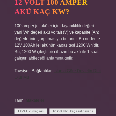
12 VOLT 100 AMPER
AKÜ KAÇ KW?
100 amper jel aküler için dayanıklılık değeri
yani Wh değeri akü voltajı (V) ve kapasite (Ah)
değerlerinin çarpılmasıyla bulunur. Bu nedenle
12V 100Ah jel akünün kapasitesi 1200 Wh’dir.
Bu, 1200 W çıkışlı bir cihazın bu akü ile 1 saat
çalıştırılabileceği anlamına gelir.
Tavsiyeli Bağlantılar:
Islama Göre Devletin Dini
Olur Mu
Tarih:
Makaleler
1 kVA UPS kaç akü
10 kVA UPS kaç saat dayanır