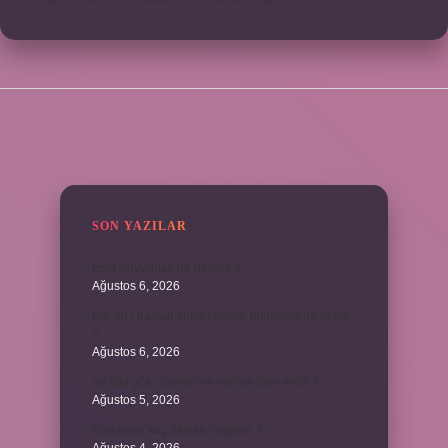
SIDEBAR
SON YAZILAR
Emir buyurmak ne demek ?
Ağustos 6, 2026
Kur’an’ı baştan sona okuyup bitirmeye ne denir
?
Ağustos 6, 2026
Ay gibi gök cisimlerine verilen isim nedir ?
Ağustos 5, 2026
Barbunya kaç dakika haşlanır ?