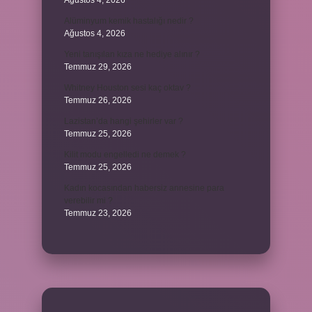
Ağustos 4, 2026
Alüminyum kemik hastalığı nedir ?
Ağustos 4, 2026
Yeni tanışılan kıza ne hediye alınır ?
Temmuz 29, 2026
Whitney Houston sesi kaç oktav ?
Temmuz 26, 2026
Lazistan’da hangi şehirler var ?
Temmuz 25, 2026
Kilit modu engelledi ne demek ?
Temmuz 25, 2026
Kadın kocasından habersiz annesine para
verebilir mi ?
Temmuz 23, 2026