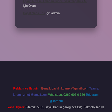
Eşinin Rızası Olmadan Ikinci Evlilik Yapabilir Mi
için
Okan
Haşat Nedir Tdk
için
admin
piabella
Reklam ve İletişim:
E-mail:
backlinkpaneli@gmail.com
Teams:
forumhizmeti@gmail.com
Whatsapp: 0262 606 0 726
Telegram:
@karabul
Yasal Uyarı:
Sitemiz, 5651 Sayılı Kanun gereğince Bilgi Teknolojileri ve