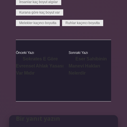
İnsanlar kaç boyut algılar
Kurana göre kaç boyut var
Melekler kaçıncı boyutta
Ruhlar kaçıncı boyutta
Önceki Yazı
Sonraki Yazı
Sokrates E Göre
Eser Sahibinin
Evrensel Ahlak Yasası
Manevi Hakları
Var Mıdır
Nelerdir
Bir yanıt yazın