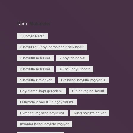
Tarih:
Makaleler
12 boyut Nedir
2 boyut ile 3 boyut arasındaki fark nedir
2 boyutlu neler var
2 boyutta ne var
3 boyutta neler var
4 üncü boyut nedir
5 boyutta kimler var
Biz hangi boyutta yaşıyoruz
Boyut arası kapı gerçek mi
Cinler kaçıncı boyut
Dünyada 2 boyutlu bir şey var mı
Evrende kaç tane boyut var
İkinci boyutta ne var
İnsanlar hangi boyutta yaşıyor