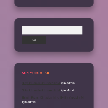
Arama
SON YORUMLAR
3 Aylık Hamilelik Hissedilir Mi
için
admin
3 Aylık Hamilelik Hissedilir Mi
için
Murat
Eşinin Rızası Olmadan Ikinci Evlilik Yapabilir Mi
için
admin