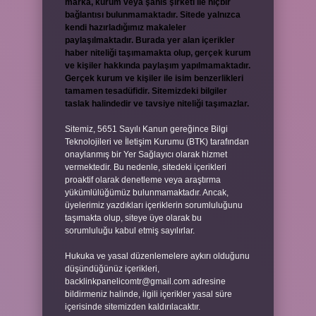
marka, kurum veya şahıs şirketi ile hiçbir
bağlantısı bulunmamaktadır. Sitede yalnızca
kendi hazırladığımız makaleler
paylaşılmaktadır. Burada yer alan içerikler
haber niteliği taşımamakta olup, gerçek kurum
ve kişiler hakkında paylaşım yapılmamaktadır.
Gerçek kurum ve kişiler ile isim benzerlikleri
tamamen tesadüfidir. Sitemizdeki bilgiler
taslak halindedir ve tavsiye niteliği taşımazlar.
Sitemiz, 5651 Sayılı Kanun gereğince Bilgi
Teknolojileri ve İletişim Kurumu (BTK) tarafından
onaylanmış bir Yer Sağlayıcı olarak hizmet
vermektedir. Bu nedenle, sitedeki içerikleri
proaktif olarak denetleme veya araştırma
yükümlülüğümüz bulunmamaktadır. Ancak,
üyelerimiz yazdıkları içeriklerin sorumluluğunu
taşımakta olup, siteye üye olarak bu
sorumluluğu kabul etmiş sayılırlar.
Hukuka ve yasal düzenlemelere aykırı olduğunu
düşündüğünüz içerikleri,
backlinkpanelicomtr@gmail.com
adresine
bildirmeniz halinde, ilgili içerikler yasal süre
içerisinde sitemizden kaldırılacaktır.