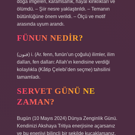
doğa imgeleri, karamsarlık, hayal kırıklıkları ve
ölümdü. – Şiir nesre yaklaştırıldı. – Temanın
bütünlüğüne önem verildi. – Ölçü ve motif
arasında uyum arandı.
FÜNUN NEDIR?
(ﻓﻨﻮﻥ) i. (Ar. fenn, funūn’un çoğulu) ilimler, ilim
dalları, fen dalları: Allah’ın kendisine verdiği
kolaylıkla (Kâtip Çelebi’den seçme) tahsilini
tamamladı.
SERVET GÜNÜ NE
ZAMAN?
Bugün (10 Mayıs 2024) Dünya Zenginlik Günü.
Kendinizi Akshaya Tritiya enerjisine açarsanız
ve bu enerjiyi bilinçli bir şekilde kucaklarsanız,