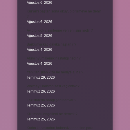
Ağustos 6, 2026
Kur’an’ı baştan sona okuyup bitirmeye ne denir
?
Ağustos 6, 2026
Ay gibi gök cisimlerine verilen isim nedir ?
Ağustos 5, 2026
Barbunya kaç dakika haşlanır ?
Ağustos 4, 2026
Alüminyum kemik hastalığı nedir ?
Ağustos 4, 2026
Yeni tanışılan kıza ne hediye alınır ?
Temmuz 29, 2026
Whitney Houston sesi kaç oktav ?
Temmuz 26, 2026
Lazistan’da hangi şehirler var ?
Temmuz 25, 2026
Kilit modu engelledi ne demek ?
Temmuz 25, 2026
Kadın kocasından habersiz annesine para