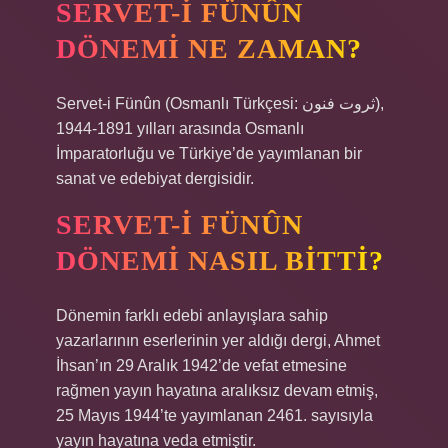
SERVET-I FÜNÛN
DÖNEMI NE ZAMAN?
Servet-i Fünûn (Osmanlı Türkçesi: ثروت فنون),
1891-1944 yılları arasında Osmanlı
İmparatorluğu ve Türkiye’de yayımlanan bir
sanat ve edebiyat dergisidir.
SERVET-I FÜNÛN
DÖNEMI NASIL BITTI?
Dönemin farklı edebi anlayışlara sahip
yazarlarının eserlerinin yer aldığı dergi, Ahmet
İhsan’ın 29 Aralık 1942’de vefat etmesine
rağmen yayın hayatına aralıksız devam etmiş,
25 Mayıs 1944’te yayımlanan 2461. sayısıyla
yayın hayatına veda etmiştir.