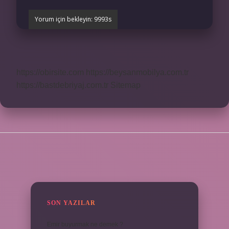
https://obirsite.com
https://beysanmobilya.com.tr
https://bastdebriyaj.com.tr
Sitemap
SIDEBAR
SON YAZILAR
Emir buyurmak ne demek ?