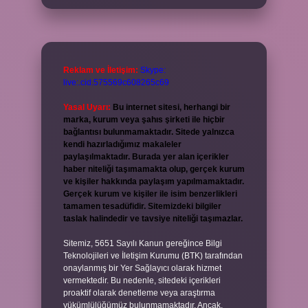
Reklam ve İletişim:
Skype:
live:.cid.575569c608265c69
Yasal Uyarı:
Bu internet sitesi, herhangi bir
marka, kurum veya şahıs şirketi ile hiçbir
bağlantısı bulunmamaktadır. Sitede yalnızca
kendi hazırladığımız makaleler
paylaşılmaktadır. Burada yer alan içerikler
haber niteliği taşımamakta olup, gerçek kurum
ve kişiler hakkında paylaşım yapılmamaktadır.
Gerçek kurum ve kişiler ile isim benzerlikleri
tamamen tesadüfidir. Sitemizdeki bilgiler
taslak halindedir ve tavsiye niteliği taşımazlar.
Sitemiz, 5651 Sayılı Kanun gereğince Bilgi
Teknolojileri ve İletişim Kurumu (BTK) tarafından
onaylanmış bir Yer Sağlayıcı olarak hizmet
vermektedir. Bu nedenle, sitedeki içerikleri
proaktif olarak denetleme veya araştırma
yükümlülüğümüz bulunmamaktadır. Ancak,