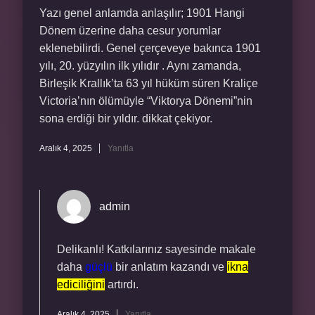
Yazı genel anlamda anlaşılır; 1901 Hangi
Dönem üzerine daha cesur yorumlar
eklenebilirdi. Genel çerçeveye bakınca 1901
yılı, 20. yüzyılın ilk yılıdır . Aynı zamanda,
Birleşik Krallık’ta 63 yıl hüküm süren Kraliçe
Victoria’nın ölümüyle “Viktorya Dönemi”nin
sona erdiği bir yıldır. dikkat çekiyor.
Aralık 4, 2025
Yanıtla
admin
Delikanlı! Katkılarınız sayesinde makale
daha
güçlü
bir anlatım kazandı ve
ikna
ediciliğini
artırdı.
Aralık 4, 2025
Yanıtla