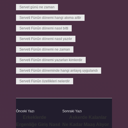
Servet günü ne zaman
Serveti Fünûn dönemi hangi akıma aittir
Serveti Fünûn dönemi nasıl bitti
Serveti Fünûn dönemi nasıl yazılır
Serveti Fünûn dönemi ne zaman
Serveti Fünûn dönemi yazarları kimlerdir
Serveti Fünûn döneminde hangi anlayış uygulandı
Serveti Fünûn özellikleri nelerdir
Önceki Yazı
Sonraki Yazı
Erkeklerde
Askerde Kalanlar
Ergenliğe Giriş Nasıl
Ne Kadar Maaş Alıyor