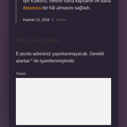
Işıl! Katkınız, metnin daha
kapsamlı
ve daha
doyurucu
bir hâl almasını sağladı.
Haziran 12, 2026
Yanıtla
Bir yanıt yazın
E-posta adresiniz yayınlanmayacak.
Gerekli
alanlar
*
ile işaretlenmişlerdir
Yorum