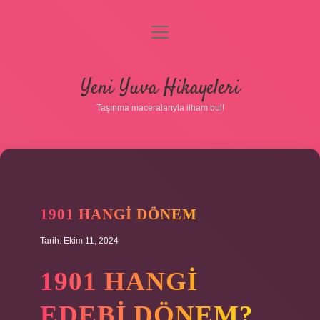
menüyü
aç
Anasayfa
Yeni Yuva Hikayeleri
Gizlilik Politikası
Taşınma maceralarıyla ilham bul!
Yasal Uyarı
Hakkımızda
1901 HANGI DÖNEM
Tarih: Ekim 11, 2024
1901 HANGI
EDEBI DÖNEM?