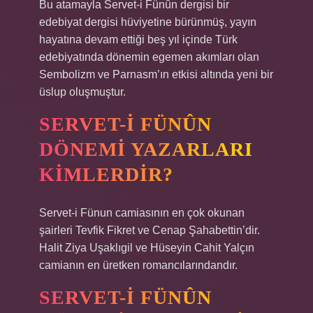
Bu atamayla Servet-i Fünûn dergisi bir
edebiyat dergisi hüviyetine bürünmüş, yayın
hayatına devam ettiği beş yıl içinde Türk
edebiyatında dönemin egemen akımları olan
Sembolizm ve Parnasm’ın etkisi altında yeni bir
üslup oluşmuştur.
SERVET-I FÜNÛN
DÖNEMI YAZARLARI
KIMLERDIR?
Servet-i Fünun camiasının en çok okunan
şairleri Tevfik Fikret ve Cenap Şahabettin’dir.
Halit Ziya Uşaklıgil ve Hüseyin Cahit Yalçın
camianın en üretken romancılarındandır.
SERVET-I FÜNÛN