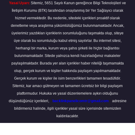
Yasal Uyarı:
Sitemiz, 5651 Sayılı Kanun gereğince Bilgi Teknolojileri ve
İletişim Kurumu (BTK) tarafından onaylanmış bir Yer Sağlayıcı olarak
hizmet vermektedir. Bu nedenle, sitedeki içerikleri proaktif olarak
denetleme veya araştırma yükümlülüğümüz bulunmamaktadır. Ancak,
üyelerimiz yazdıkları içeriklerin sorumluluğunu taşımakta olup, siteye
üye olarak bu sorumluluğu kabul etmiş sayılırlar. Bu internet sitesi,
herhangi bir marka, kurum veya şahıs şirketi ile hiçbir bağlantısı
bulunmamaktadır. Sitede yalnızca kendi hazırladığımız makaleler
paylaşılmaktadır. Burada yer alan içerikler haber niteliği taşımamakta
olup, gerçek kurum ve kişiler hakkında paylaşım yapılmamaktadır.
Gerçek kurum ve kişiler ile isim benzerlikleri tamamen tesadüfidir.
Sitemiz, kar amacı gütmeyen ve tamamen ücretsiz bir bilgi paylaşım
platformudur. Hukuka ve yasal düzenlemelere aykırı olduğunu
düşündüğünüz içerikleri,
backlinkpanelicomtr@gmail.com
adresine
bildirmeniz halinde, ilgili içerikler yasal süre içerisinde sitemizden
kaldırılacaktır.
Scro
to