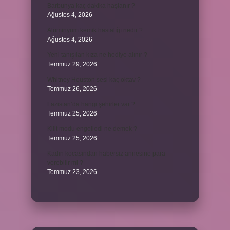
Barbunya kaç dakika haşlanır ?
Ağustos 4, 2026
Alüminyum kemik hastalığı nedir ?
Ağustos 4, 2026
Yeni tanışılan kıza ne hediye alınır ?
Temmuz 29, 2026
Whitney Houston sesi kaç oktav ?
Temmuz 26, 2026
Lazistan’da hangi şehirler var ?
Temmuz 25, 2026
Kilit modu engelledi ne demek ?
Temmuz 25, 2026
Kadın kocasından habersiz annesine para
verebilir mi ?
Temmuz 23, 2026