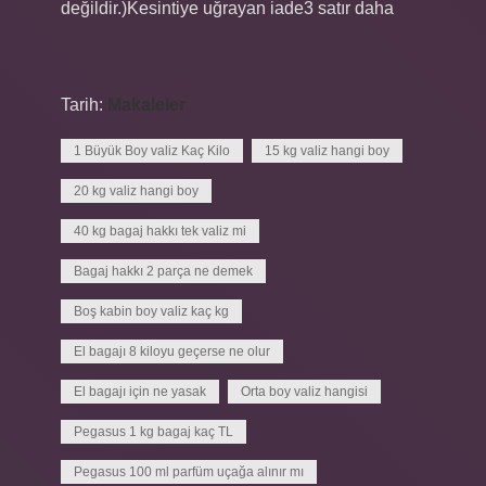
değildir.)Kesintiye uğrayan iade3 satır daha
Tarih:
Makaleler
1 Büyük Boy valiz Kaç Kilo
15 kg valiz hangi boy
20 kg valiz hangi boy
40 kg bagaj hakkı tek valiz mi
Bagaj hakkı 2 parça ne demek
Boş kabin boy valiz kaç kg
El bagajı 8 kiloyu geçerse ne olur
El bagajı için ne yasak
Orta boy valiz hangisi
Pegasus 1 kg bagaj kaç TL
Pegasus 100 ml parfüm uçağa alınır mı