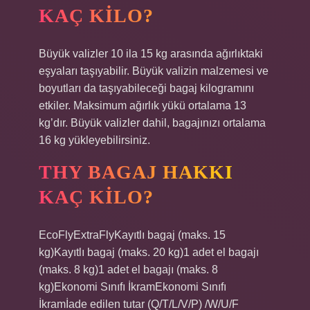
KAÇ KILO?
Büyük valizler 10 ila 15 kg arasında ağırlıktaki
eşyaları taşıyabilir. Büyük valizin malzemesi ve
boyutları da taşıyabileceği bagaj kilogramını
etkiler. Maksimum ağırlık yükü ortalama 13
kg’dır. Büyük valizler dahil, bagajınızı ortalama
16 kg yükleyebilirsiniz.
THY BAGAJ HAKKI
KAÇ KILO?
EcoFlyExtraFlyKayıtlı bagaj (maks. 15
kg)Kayıtlı bagaj (maks. 20 kg)1 adet el bagajı
(maks. 8 kg)1 adet el bagajı (maks. 8
kg)Ekonomi Sınıfı İkramEkonomi Sınıfı
İkramİade edilen tutar (Q/T/L/V/P) /W/U/F