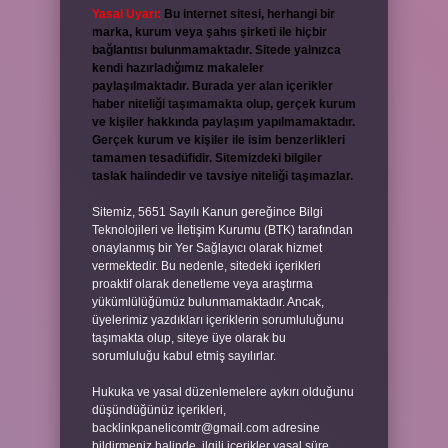
Yasal Uyarı:
Bu internet sitesi, herhangi bir
marka, kurum veya şahıs şirketi ile hiçbir
bağlantısı bulunmamaktadır. Sitede yalnızca
kendi hazırladığımız makaleler
paylaşılmaktadır. Burada yer alan içerikler
haber niteliği taşımamakta olup, gerçek kurum
ve kişiler hakkında paylaşım yapılmamaktadır.
Gerçek kurum ve kişiler ile isim benzerlikleri
tamamen tesadüfidir. Sitemizdeki bilgiler
taslak halindedir ve tavsiye niteliği taşımazlar.
Sitemiz, 5651 Sayılı Kanun gereğince Bilgi
Teknolojileri ve İletişim Kurumu (BTK) tarafından
onaylanmış bir Yer Sağlayıcı olarak hizmet
vermektedir. Bu nedenle, sitedeki içerikleri
proaktif olarak denetleme veya araştırma
yükümlülüğümüz bulunmamaktadır. Ancak,
üyelerimiz yazdıkları içeriklerin sorumluluğunu
taşımakta olup, siteye üye olarak bu
sorumluluğu kabul etmiş sayılırlar.
Hukuka ve yasal düzenlemelere aykırı olduğunu
düşündüğünüz içerikleri,
backlinkpanelicomtr@gmail.com
adresine
bildirmeniz halinde, ilgili içerikler yasal süre