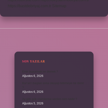
https://bastdebriyaj.com.tr
Sitemap
SIDEBAR
SON YAZILAR
Emir buyurmak ne demek ?
Ağustos 6, 2026
Kur’an’ı baştan sona okuyup bitirmeye ne denir
?
Ağustos 6, 2026
Ay gibi gök cisimlerine verilen isim nedir ?
Ağustos 5, 2026