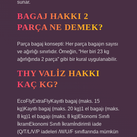
sunar.
BAGAJ HAKKI 2
PARÇA NE DEMEK?
Parça bagaj konsepti: Her parça bagajın sayısı
ve ağırlığı sınırlıdır. Örneğin, “Her biri 23 kg
ağırlığında 2 parça” gibi bir kural uygulanabilir.
THY VALIZ HAKKI
KAÇ KG?
EcoFlyExtraFlyKayıtlı bagaj (maks. 15
kg)Kayıtlı bagaj (maks. 20 kg)1 el bagajı (maks.
8 kg)1 el bagajı (maks. 8 kg)Ekonomi Sınıfı
İkramEkonomi Sınıfı İkramİndirimli iade
(Q/T/L/V/P iadeleri /W/U/F sınıflarında mümkün