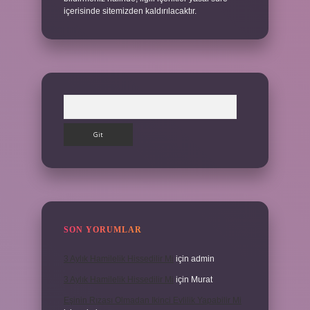
içerisinde sitemizden kaldırılacaktır.
Arama
SON YORUMLAR
3 Aylık Hamilelik Hissedilir Mi
için
admin
3 Aylık Hamilelik Hissedilir Mi
için
Murat
Eşinin Rızası Olmadan Ikinci Evlilik Yapabilir Mi