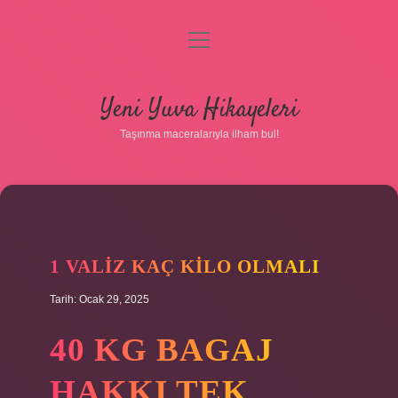
menüyü
aç
Anasayfa
Yeni Yuva Hikayeleri
Gizlilik Politikası
Taşınma maceralarıyla ilham bul!
Yasal Uyarı
Hakkımızda
1 VALIZ KAÇ KILO OLMALI
Tarih: Ocak 29, 2025
40 KG BAGAJ
HAKKI TEK