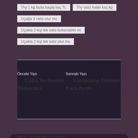
Thy 1 kg fazla bagaj kaç TL
Thy valiz hakkı kaç kg
Uçağa 3 valiz olur mu
Uçakta 2 kişi tek valiz kullanabilir mi
Uçakta 2 kişi tek valiz olur mu
Önceki Yazı
Sonraki Yazı
Çulha Ne Demek
Konaklama Tesisleri
Osmanlıca
Kaça Ayrılır
Bir yanıt yazın