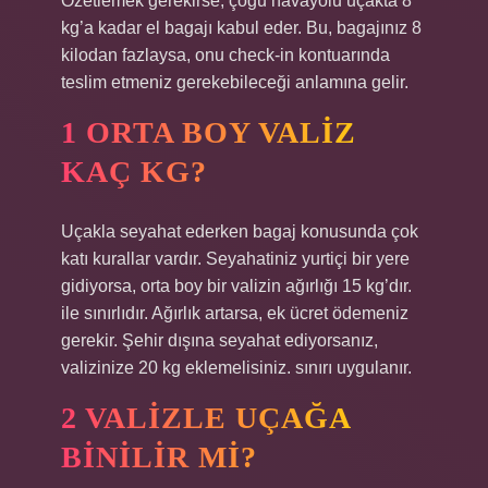
Özetlemek gerekirse, çoğu havayolu uçakta 8
kg’a kadar el bagajı kabul eder. Bu, bagajınız 8
kilodan fazlaysa, onu check-in kontuarında
teslim etmeniz gerekebileceği anlamına gelir.
1 ORTA BOY VALIZ
KAÇ KG?
Uçakla seyahat ederken bagaj konusunda çok
katı kurallar vardır. Seyahatiniz yurtiçi bir yere
gidiyorsa, orta boy bir valizin ağırlığı 15 kg’dır.
ile sınırlıdır. Ağırlık artarsa, ek ücret ödemeniz
gerekir. Şehir dışına seyahat ediyorsanız,
valizinize 20 kg eklemelisiniz. sınırı uygulanır.
2 VALIZLE UÇAĞA
BINILIR MI?