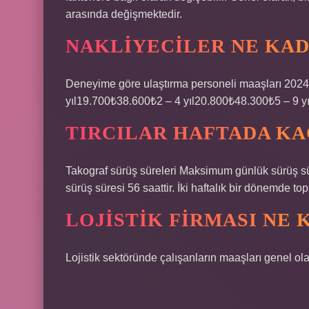
arasında değişmektedir.
NAKLIYECILER NE KA
Deneyime göre ulaştırma personeli maaşları 20
yıl19.700₺38.600₺2 – 4 yıl20.800₺48.300₺5 – 9 y
TIRCILAR HAFTADA KA
Takograf sürüş süreleri Maksimum günlük sürüş sür
sürüş süresi 56 saattir. İki haftalık bir dönemde top
LOJISTIK FIRMASI NE
Lojistik sektöründe çalışanların maaşları genel ol