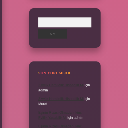
Arama
SON YORUMLAR
3 Aylık Hamilelik Hissedilir Mi
için
admin
3 Aylık Hamilelik Hissedilir Mi
için
Murat
Eşinin Rızası Olmadan Ikinci
Evlilik Yapabilir Mi
için
admin
Eşinin Rızası Olmadan Ikinci