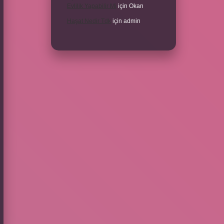
Evlilik Yapabilir Mi
için
Okan
Haşat Nedir Tdk
için
admin