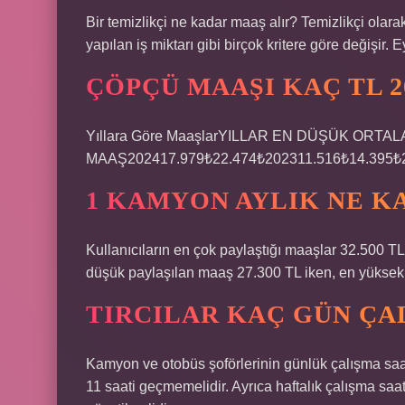
Bir temizlikçi ne kadar maaş alır? Temizlikçi olara
yapılan iş miktarı gibi birçok kritere göre değişir. 
ÇÖPÇÜ MAAŞI KAÇ TL 2
Yıllara Göre MaaşlarYILLAR EN DÜŞÜK ORTA
MAAŞ202417.979₺22.474₺202311.516₺14.395₺2
1 KAMYON AYLIK NE K
Kullanıcıların en çok paylaştığı maaşlar 32.500 TL
düşük paylaşılan maaş 27.300 TL iken, en yüksek 
TIRCILAR KAÇ GÜN ÇAL
Kamyon ve otobüs şoförlerinin günlük çalışma saat
11 saati geçmemelidir. Ayrıca haftalık çalışma saa