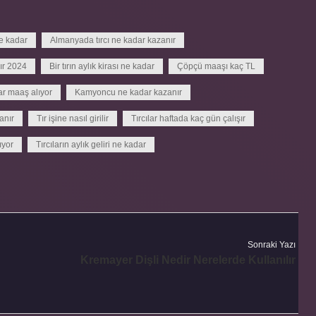
e kadar
Almanyada tırcı ne kadar kazanır
nır 2024
Bir tırın aylık kirası ne kadar
Çöpçü maaşı kaç TL
ar maaş alıyor
Kamyoncu ne kadar kazanır
anır
Tır işine nasıl girilir
Tırcılar haftada kaç gün çalışır
ıyor
Tırcıların aylık geliri ne kadar
Sonraki Yazı
Kremayer Dişli Nedir Nerelerde Kullanılır