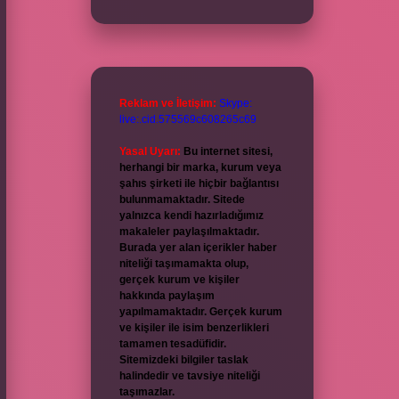
Reklam ve İletişim:
Skype:
live:.cid.575569c608265c69
Yasal Uyarı:
Bu internet sitesi,
herhangi bir marka, kurum veya
şahıs şirketi ile hiçbir bağlantısı
bulunmamaktadır. Sitede
yalnızca kendi hazırladığımız
makaleler paylaşılmaktadır.
Burada yer alan içerikler haber
niteliği taşımamakta olup,
gerçek kurum ve kişiler
hakkında paylaşım
yapılmamaktadır. Gerçek kurum
ve kişiler ile isim benzerlikleri
tamamen tesadüfidir.
Sitemizdeki bilgiler taslak
halindedir ve tavsiye niteliği
taşımazlar.