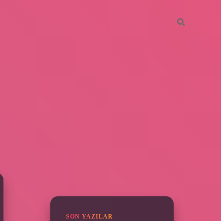
SIDEBAR
piabella
SON YAZILAR