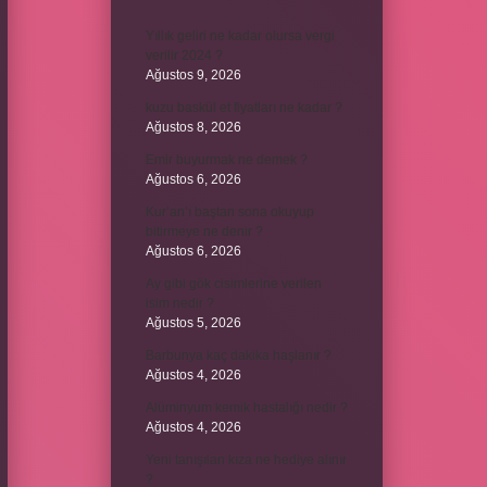
Yıllık geliri ne kadar olursa vergi
verilir 2024 ?
Ağustos 9, 2026
kuzu baskül et fiyatları ne kadar ?
Ağustos 8, 2026
Emir buyurmak ne demek ?
Ağustos 6, 2026
Kur’an’ı baştan sona okuyup
bitirmeye ne denir ?
Ağustos 6, 2026
Ay gibi gök cisimlerine verilen
isim nedir ?
Ağustos 5, 2026
Barbunya kaç dakika haşlanır ?
Ağustos 4, 2026
Alüminyum kemik hastalığı nedir ?
Ağustos 4, 2026
Yeni tanışılan kıza ne hediye alınır
?