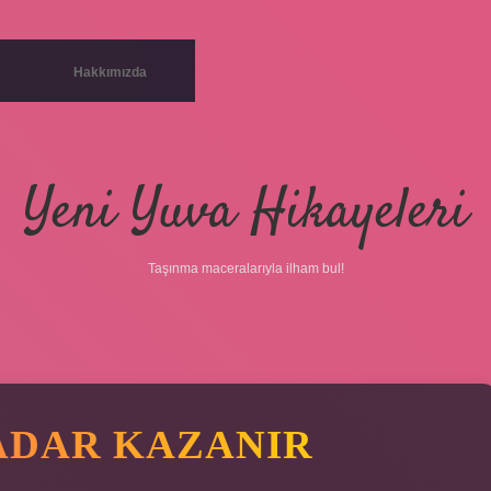
Hakkımızda
Yeni Yuva Hikayeleri
Taşınma maceralarıyla ilham bul!
KADAR KAZANIR