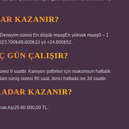
DAR KAZANIR?
24Deneyim süresi En düşük maaşEn yüksek maaş0 – 1
ıl23.700₺49.600₺10 yıl +24.800₺52.
Ç GÜN ÇALIŞIR?
esi 9 saattir. Kamyon şoförleri için maksimum haftalık
lam sürüş süresi 90 saat, ikinci haftada ise 34 saattir.
 KADAR KAZANIR?
arak Aşı25 60 000,00 TL.