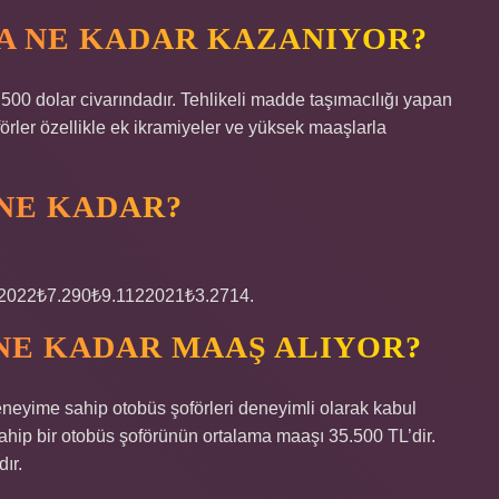
DA NE KADAR KAZANIYOR?
00 dolar civarındadır. Tehlikeli madde taşımacılığı yapan
örler özellikle ek ikramiyeler ve yüksek maaşlarla
 NE KADAR?
022₺7.290₺9.1122021₺3.2714.
NE KADAR MAAŞ ALIYOR?
deneyime sahip otobüs şoförleri deneyimli olarak kabul
sahip bir otobüs şoförünün ortalama maaşı 35.500 TL’dir.
ır.