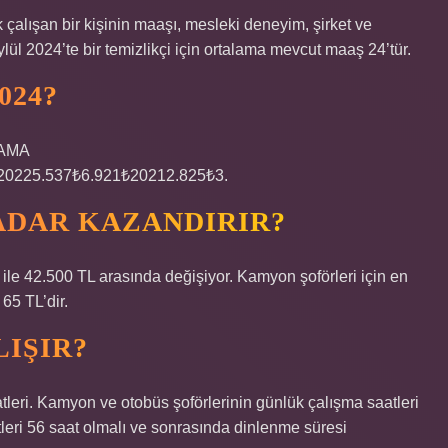
k çalışan bir kişinin maaşı, mesleki deneyim, şirket ve
Eylül 2024’te bir temizlikçi için ortalama mevcut maaş 24’tür.
024?
LAMA
0225.537₺6.921₺20212.825₺3.
ADAR KAZANDIRIR?
 ile 42.500 TL arasında değişiyor. Kamyon şoförleri için en
65 TL’dir.
IŞIR?
leri. Kamyon ve otobüs şoförlerinin günlük çalışma saatleri
tleri 56 saat olmalı ve sonrasında dinlenme süresi