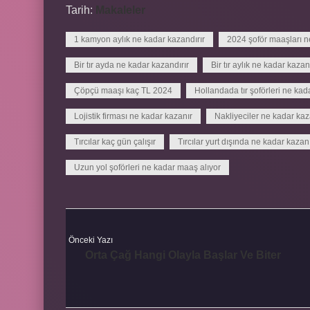
Tarih:
Makaleler
1 kamyon aylık ne kadar kazandırır
2024 şoför maaşları n
Bir tır ayda ne kadar kazandırır
Bir tır aylık ne kadar kaza
Çöpçü maaşı kaç TL 2024
Hollandada tır şoförleri ne kad
Lojistik firması ne kadar kazanır
Nakliyeciler ne kadar kaz
Tırcılar kaç gün çalışır
Tırcılar yurt dışında ne kadar kazan
Uzun yol şoförleri ne kadar maaş alıyor
Önceki Yazı
Orta Çağ Hangi Olayla Başlar Ve Biter