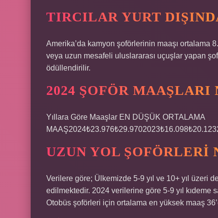
TIRCILAR YURT DIŞIN
Amerika’da kamyon şoförlerinin maaşı ortalama 8.5
veya uzun mesafeli uluslararası uçuşlar yapan şof
ödüllendirilir.
2024 ŞOFÖR MAAŞLARI
Yıllara Göre Maaşlar EN DÜŞÜK ORTALAMA
MAAŞ2024₺23.976₺29.9702023₺16.098₺20.1232
UZUN YOL ŞOFÖRLERI 
Verilere göre; Ülkemizde 5-9 yıl ve 10+ yıl üzeri 
edilmektedir. 2024 verilerine göre 5-9 yıl kıdeme 
Otobüs şoförleri için ortalama en yüksek maaş 36’d