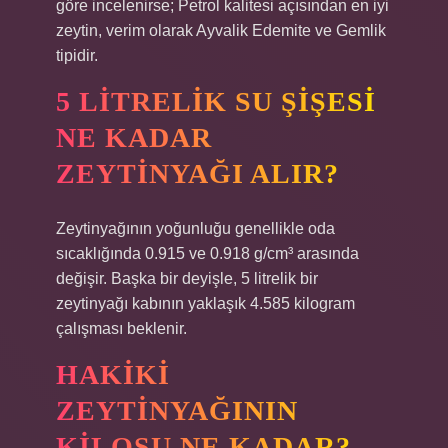
göre incelenirse; Petrol kalitesi açısından en iyi
zeytin, verim olarak Ayvalik Edemite ve Gemlik
tipidir.
5 LITRELIK SU ŞIŞESI
NE KADAR
ZEYTINYAĞI ALIR?
Zeytinyağının yoğunluğu genellikle oda
sıcaklığında 0.915 ve 0.918 g/cm³ arasında
değişir. Başka bir deyişle, 5 litrelik bir
zeytinyağı kabının yaklaşık 4.585 kilogram
çalışması beklenir.
HAKIKI
ZEYTINYAĞININ
KILOSU NE KADAR?