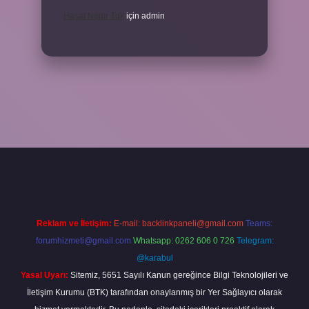
Haşat Nedir Tdk
için
admin
la
Reklam ve İletişim:
E-mail:
backlinkpaneli@gmail.com
Teams:
forumhizmeti@gmail.com
Whatsapp: 0262 606 0 726
Telegram:
@karabul
Yasal Uyarı:
Sitemiz, 5651 Sayılı Kanun gereğince Bilgi Teknolojileri ve
İletişim Kurumu (BTK) tarafından onaylanmış bir Yer Sağlayıcı olarak