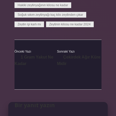
Hakiki zeytinyağının kilosu ne kadar
Soğuk sıkım zeytinyağı kaç kilo zeytinden çıkar
Zeytin işi karlı mı
Zeytinin kilosu ne kadar 2024
Önceki Yazı
Sonraki Yazı
1 Gram Yakut Ne
Çekirdek Ağır Küre
Kadar
Midir
Bir yanıt yazın