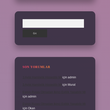
Arama
SON YORUMLAR
3 Aylık Hamilelik Hissedilir Mi
için
admin
3 Aylık Hamilelik Hissedilir Mi
için
Murat
Eşinin Rızası Olmadan Ikinci Evlilik Yapabilir Mi
için
admin
Eşinin Rızası Olmadan Ikinci Evlilik Yapabilir Mi
için
Okan