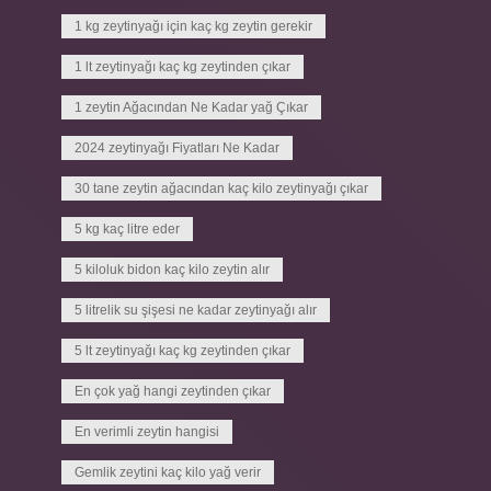
1 kg zeytinyağı için kaç kg zeytin gerekir
1 lt zeytinyağı kaç kg zeytinden çıkar
1 zeytin Ağacından Ne Kadar yağ Çıkar
2024 zeytinyağı Fiyatları Ne Kadar
30 tane zeytin ağacından kaç kilo zeytinyağı çıkar
5 kg kaç litre eder
5 kiloluk bidon kaç kilo zeytin alır
5 litrelik su şişesi ne kadar zeytinyağı alır
5 lt zeytinyağı kaç kg zeytinden çıkar
En çok yağ hangi zeytinden çıkar
En verimli zeytin hangisi
Gemlik zeytini kaç kilo yağ verir