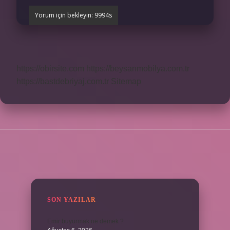
https://obirsite.com
https://beysanmobilya.com.tr
https://bastdebriyaj.com.tr
Sitemap
SIDEBAR
SON YAZILAR
Emir buyurmak ne demek ?