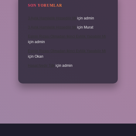
SON YORUMLAR
3 Aylık Hamilelik Hissedilir Mi
için
admin
3 Aylık Hamilelik Hissedilir Mi
için
Murat
Eşinin Rızası Olmadan Ikinci Evlilik Yapabilir Mi
için
admin
Eşinin Rızası Olmadan Ikinci Evlilik Yapabilir Mi
için
Okan
Haşat Nedir Tdk
için
admin
piabella