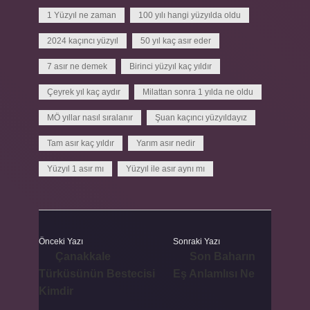
1 Yüzyıl ne zaman
100 yılı hangi yüzyılda oldu
2024 kaçıncı yüzyıl
50 yıl kaç asır eder
7 asır ne demek
Birinci yüzyıl kaç yıldır
Çeyrek yıl kaç aydır
Milattan sonra 1 yılda ne oldu
MÖ yıllar nasıl sıralanır
Şuan kaçıncı yüzyıldayız
Tam asır kaç yıldır
Yarım asır nedir
Yüzyıl 1 asır mı
Yüzyıl ile asır aynı mı
Önceki Yazı
Sonraki Yazı
Çanakkale
Son Baharın
Türküsünün Bestecisi
Eş Anlamlısı Ne
Kimdir