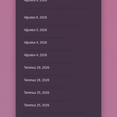
Ağustos 6, 2026
Kur’an’ı baştan sona okuyup bitirmeye ne denir
?
Ağustos 6, 2026
Ay gibi gök cisimlerine verilen isim nedir ?
Ağustos 5, 2026
Barbunya kaç dakika haşlanır ?
Ağustos 4, 2026
Alüminyum kemik hastalığı nedir ?
Ağustos 4, 2026
Yeni tanışılan kıza ne hediye alınır ?
Temmuz 29, 2026
Whitney Houston sesi kaç oktav ?
Temmuz 26, 2026
Lazistan’da hangi şehirler var ?
Temmuz 25, 2026
Kilit modu engelledi ne demek ?
Temmuz 25, 2026
Kadın kocasından habersiz annesine para