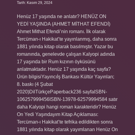
Tarih: Kasım 29, 2024
Henüz 17 yaşında ne anlatır? HENÜZ ON
YEDİ YAŞINDA (AHMET MİTHAT EFENDİ)
Ahmet Mithat Efendi’nin romanı. İlk olarak
Tercüman-ı Hakikat’te yayınlanmış, daha sonra
1881 yılında kitap olarak basılmıştır. Yazar bu
romanında, genelevde çalışan Kalyopi adında
17 yaşında bir Rum kızının öyküsünü
anlatmaktadır. Henüz 17 yaşında kaç sayfa?
Ürün bilgisiYayıncı‎İş Bankası Kültür Yayınları;
8. baskı (4 Şubat
2020)DilTürkçePaperback236 sayfaISBN-
106257999456ISBN-13978-62579994584 satır
daha Kalyopi hangi roman karakteridir? Henüz
On Yedi Yaşındayım Kitap Açıklaması:
Tercüman-ı Hakikat’te tefrika edildikten sonra
1881 yılında kitap olarak yayımlanan Henüz On