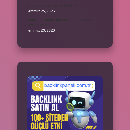
Kilit modu engelledi ne demek ?
Temmuz 25, 2026
Kadın kocasından habersiz annesine para
verebilir mi ?
Temmuz 23, 2026