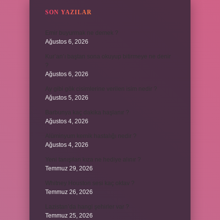
SON YAZILAR
Emir buyurmak ne demek ?
Ağustos 6, 2026
Kur’an’ı baştan sona okuyup bitirmeye ne denir
?
Ağustos 6, 2026
Ay gibi gök cisimlerine verilen isim nedir ?
Ağustos 5, 2026
Barbunya kaç dakika haşlanır ?
Ağustos 4, 2026
Alüminyum kemik hastalığı nedir ?
Ağustos 4, 2026
Yeni tanışılan kıza ne hediye alınır ?
Temmuz 29, 2026
Whitney Houston sesi kaç oktav ?
Temmuz 26, 2026
Lazistan’da hangi şehirler var ?
Temmuz 25, 2026