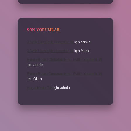
SON YORUMLAR
3 Aylık Hamilelik Hissedilir Mi
için
admin
3 Aylık Hamilelik Hissedilir Mi
için
Murat
Eşinin Rızası Olmadan Ikinci Evlilik Yapabilir Mi
için
admin
Eşinin Rızası Olmadan Ikinci Evlilik Yapabilir Mi
için
Okan
Haşat Nedir Tdk
için
admin