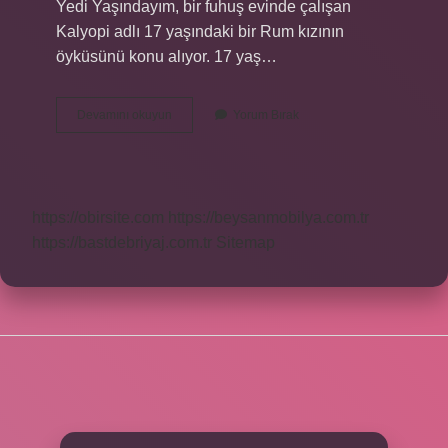
Yedi Yaşındayım, bir fuhuş evinde çalışan
Kalyopi adlı 17 yaşındaki bir Rum kızının
öyküsünü konu alıyor. 17 yaş…
Henüz
Devamını okuyun
Yorum Bırak
17
Yaşında
Ne
Anlatıyor
https://obirsite.com
https://beysanmobilya.com.tr
https://bastdebriyaj.com.tr
Sitemap
SIDEBAR