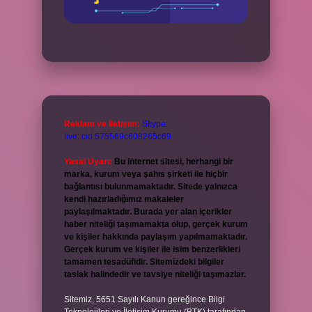
Reklam ve İletişim:
Skype:
live:.cid.575569c608265c69
Yasal Uyarı:
Bu internet sitesi, herhangi bir
marka, kurum veya şahıs şirketi ile hiçbir
bağlantısı bulunmamaktadır. Sitede yalnızca
kendi hazırladığımız makaleler
paylaşılmaktadır. Burada yer alan içerikler
haber niteliği taşımamakta olup, gerçek kurum
ve kişiler hakkında paylaşım yapılmamaktadır.
Gerçek kurum ve kişiler ile isim benzerlikleri
tamamen tesadüfidir. Sitemizdeki bilgiler
taslak halindedir ve tavsiye niteliği taşımazlar.
Sitemiz, 5651 Sayılı Kanun gereğince Bilgi