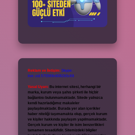
Reklam ve İletişim:
Skype:
live:.cid.575569c608265c69
Yasal Uyarı:
Bu internet sitesi, herhangi bir
marka, kurum veya şahıs şirketi ile hiçbir
bağlantısı bulunmamaktadır. Sitede yalnızca
kendi hazırladığımız makaleler
paylaşılmaktadır. Burada yer alan içerikler
haber niteliği taşımamakta olup, gerçek kurum
ve kişiler hakkında paylaşım yapılmamaktadır.
Gerçek kurum ve kişiler ile isim benzerlikleri
tamamen tesadüfidir. Sitemizdeki bilgiler