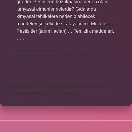
girerler. Besinlerin bozulmasına neden olan
kimyasal etmenler nelerdir? Gıdalarda
kimyasal tehlikelere neden olabilecek
maddeleri şu şekilde sıralayabiliriz: Metaller. …
Pestisitler (tarım ilaçları) … Temizlik maddeleri.
……
Gıdaların
Devamını okuyun
Yorum Bırak
Bozulmasında
Etkili
Olan
Temel
Faktörler
https://obirsite.com
https://beysanmobilya.com.tr
Nelerdir
https://bastdebriyaj.com.tr
Sitemap