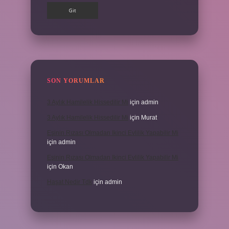
SON YORUMLAR
3 Aylık Hamilelik Hissedilir Mi
için
admin
3 Aylık Hamilelik Hissedilir Mi
için
Murat
Eşinin Rızası Olmadan Ikinci Evlilik Yapabilir Mi
için
admin
Eşinin Rızası Olmadan Ikinci Evlilik Yapabilir Mi
için
Okan
Haşat Nedir Tdk
için
admin