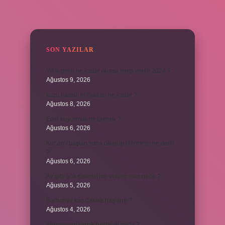
SIDEBAR
SON YAZILAR
Yıllık geliri ne kadar olursa vergi verilir 2024 ?
Ağustos 9, 2026
kuzu baskül et fiyatları ne kadar ?
Ağustos 8, 2026
Emir buyurmak ne demek ?
Ağustos 6, 2026
Kur’an’ı baştan sona okuyup bitirmeye ne denir
?
Ağustos 6, 2026
Ay gibi gök cisimlerine verilen isim nedir ?
Ağustos 5, 2026
Barbunya kaç dakika haşlanır ?
Ağustos 4, 2026
Alüminyum kemik hastalığı nedir ?