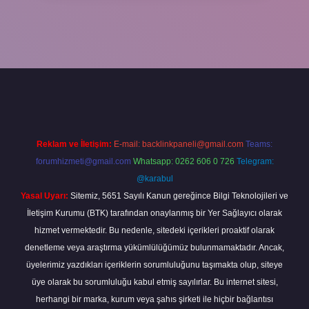
abella
Reklam ve İletişim:
E-mail:
backlinkpaneli@gmail.com
Teams:
forumhizmeti@gmail.com
Whatsapp: 0262 606 0 726
Telegram:
@karabul
Yasal Uyarı:
Sitemiz, 5651 Sayılı Kanun gereğince Bilgi Teknolojileri ve
İletişim Kurumu (BTK) tarafından onaylanmış bir Yer Sağlayıcı olarak
hizmet vermektedir. Bu nedenle, sitedeki içerikleri proaktif olarak
denetleme veya araştırma yükümlülüğümüz bulunmamaktadır. Ancak,
üyelerimiz yazdıkları içeriklerin sorumluluğunu taşımakta olup, siteye
üye olarak bu sorumluluğu kabul etmiş sayılırlar. Bu internet sitesi,
herhangi bir marka, kurum veya şahıs şirketi ile hiçbir bağlantısı