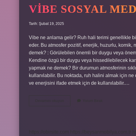
VIBE SOSYAL ME
Tarih: Şubat 19, 2025
Vibe ne anlama gelir? Ruh hali terimi genellikle 
eder. Bu atmosfer pozitif, enerjik, huzurlu, komik, n
demek? : Görülebilen önemli bir duygu veya önemli b
Kendine özgü bir duygu veya hissedilebilecek karakte
yapmak ne demek? Bir durumun atmosferinin sıklık
kullanılabilir. Bu noktada, ruh halini almak için ne
ve enerjisini ifade etmek için de kullanılabilir.…
Vibe
Devamını okuyun
Yorum Bırak
Sosyal
Medyada
Ne
Demek
https://obirsite.com
https://beysanmobilya.com.tr
h