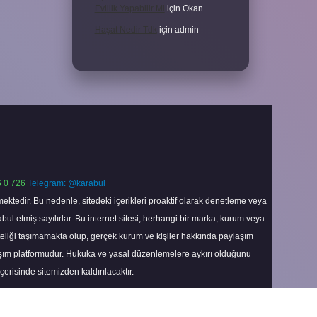
Evlilik Yapabilir Mi
için
Okan
Haşat Nedir Tdk
için
admin
 0 726
Telegram: @karabul
ektedir. Bu nedenle, sitedeki içerikleri proaktif olarak denetleme veya
 etmiş sayılırlar. Bu internet sitesi, herhangi bir marka, kurum veya
niteliği taşımamakta olup, gerçek kurum ve kişiler hakkında paylaşım
laşım platformudur. Hukuka ve yasal düzenlemelere aykırı olduğunu
içerisinde sitemizden kaldırılacaktır.
Scroll
to