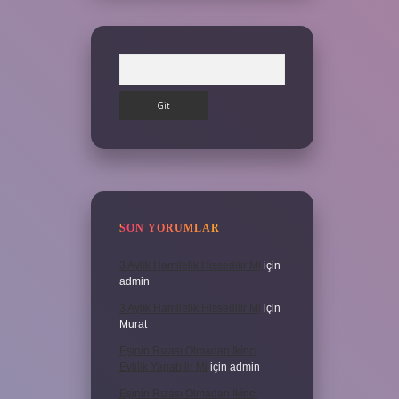
Arama
SON YORUMLAR
3 Aylık Hamilelik Hissedilir Mi
için
admin
3 Aylık Hamilelik Hissedilir Mi
için
Murat
Eşinin Rızası Olmadan Ikinci
Evlilik Yapabilir Mi
için
admin
Eşinin Rızası Olmadan Ikinci