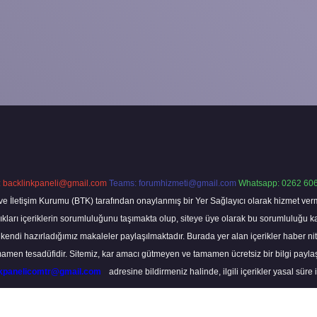
:
backlinkpaneli@gmail.com
Teams:
forumhizmeti@gmail.com
Whatsapp: 0262 606
ve İletişim Kurumu (BTK) tarafından onaylanmış bir Yer Sağlayıcı olarak hizmet verm
rı içeriklerin sorumluluğunu taşımakta olup, siteye üye olarak bu sorumluluğu kabul
a kendi hazırladığımız makaleler paylaşılmaktadır. Burada yer alan içerikler haber 
tamamen tesadüfidir. Sitemiz, kar amacı gütmeyen ve tamamen ücretsiz bir bilgi pay
nkpanelicomtr@gmail.com
adresine bildirmeniz halinde, ilgili içerikler yasal süre 