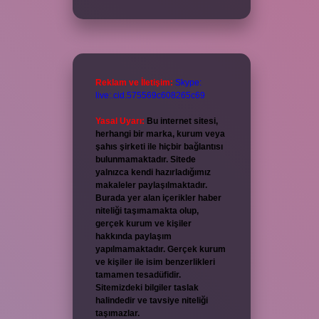
Reklam ve İletişim:
Skype:
live:.cid.575569c608265c69
Yasal Uyarı:
Bu internet sitesi,
herhangi bir marka, kurum veya
şahıs şirketi ile hiçbir bağlantısı
bulunmamaktadır. Sitede
yalnızca kendi hazırladığımız
makaleler paylaşılmaktadır.
Burada yer alan içerikler haber
niteliği taşımamakta olup,
gerçek kurum ve kişiler
hakkında paylaşım
yapılmamaktadır. Gerçek kurum
ve kişiler ile isim benzerlikleri
tamamen tesadüfidir.
Sitemizdeki bilgiler taslak
halindedir ve tavsiye niteliği
taşımazlar.