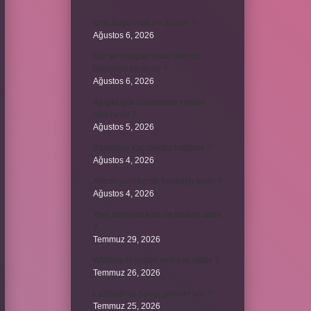
Emir buyurmak ne demek ?
Ağustos 6, 2026
Kur’an’ı baştan sona okuyup
bitirmeye ne denir ?
Ağustos 6, 2026
Ay gibi gök cisimlerine verilen
isim nedir ?
Ağustos 5, 2026
Barbunya kaç dakika haşlanır ?
Ağustos 4, 2026
Alüminyum kemik hastalığı nedir ?
Ağustos 4, 2026
Yeni tanışılan kıza ne hediye alınır
?
Temmuz 29, 2026
Whitney Houston sesi kaç oktav ?
Temmuz 26, 2026
Lazistan’da hangi şehirler var ?
Temmuz 25, 2026