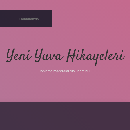
Hakkımızda
Yeni Yuva Hikayeleri
Taşınma maceralarıyla ilham bul!