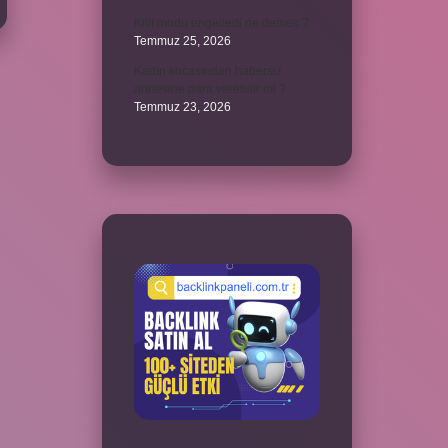
Kilit modu engelledi ne demek ?
Temmuz 25, 2026
Kadın kocasından habersiz
annesine para verebilir mi ?
Temmuz 23, 2026