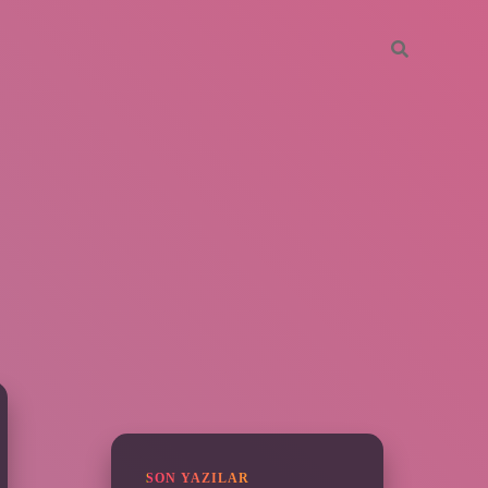
SIDEBAR
piabella
SON YAZILAR