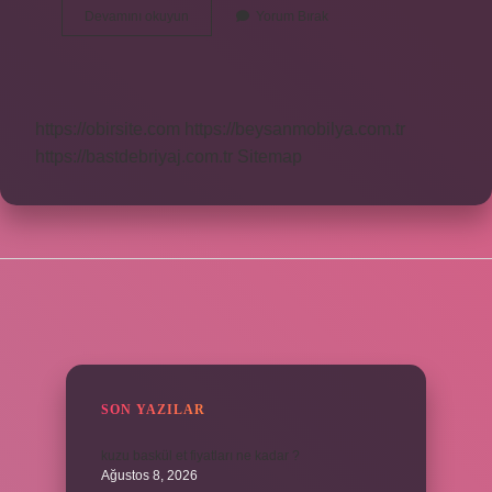
Pusulasız
Devamını okuyun
Yorum Bırak
Yön
Nasıl
Bulunur
https://obirsite.com
https://beysanmobilya.com.tr
https://bastdebriyaj.com.tr
Sitemap
SIDEBAR
SON YAZILAR
kuzu baskül et fiyatları ne kadar ?
Ağustos 8, 2026