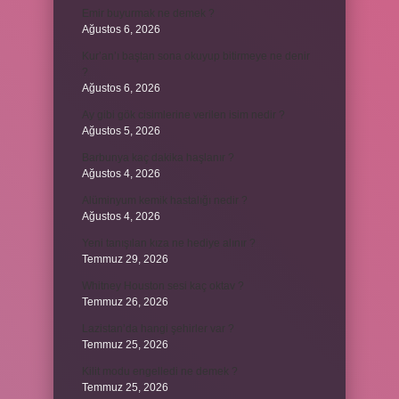
Emir buyurmak ne demek ?
Ağustos 6, 2026
Kur’an’ı baştan sona okuyup bitirmeye ne denir
?
Ağustos 6, 2026
Ay gibi gök cisimlerine verilen isim nedir ?
Ağustos 5, 2026
Barbunya kaç dakika haşlanır ?
Ağustos 4, 2026
Alüminyum kemik hastalığı nedir ?
Ağustos 4, 2026
Yeni tanışılan kıza ne hediye alınır ?
Temmuz 29, 2026
Whitney Houston sesi kaç oktav ?
Temmuz 26, 2026
Lazistan’da hangi şehirler var ?
Temmuz 25, 2026
Kilit modu engelledi ne demek ?
Temmuz 25, 2026