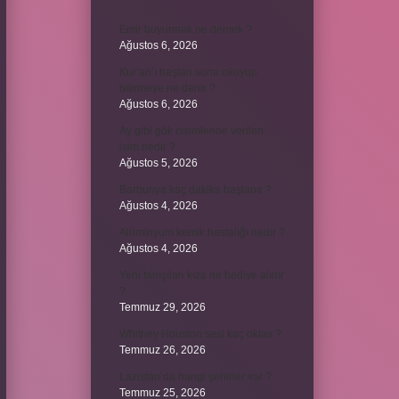
Emir buyurmak ne demek ?
Ağustos 6, 2026
Kur’an’ı baştan sona okuyup
bitirmeye ne denir ?
Ağustos 6, 2026
Ay gibi gök cisimlerine verilen
isim nedir ?
Ağustos 5, 2026
Barbunya kaç dakika haşlanır ?
Ağustos 4, 2026
Alüminyum kemik hastalığı nedir ?
Ağustos 4, 2026
Yeni tanışılan kıza ne hediye alınır
?
Temmuz 29, 2026
Whitney Houston sesi kaç oktav ?
Temmuz 26, 2026
Lazistan’da hangi şehirler var ?
Temmuz 25, 2026