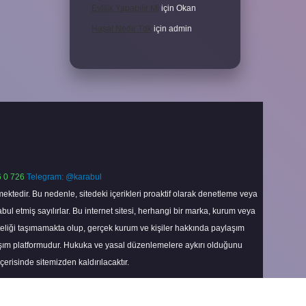
Evlilik Yapabilir Mi
için
Okan
Haşat Nedir Tdk
için
admin
 0 726
Telegram: @karabul
ektedir. Bu nedenle, sitedeki içerikleri proaktif olarak denetleme veya
 etmiş sayılırlar. Bu internet sitesi, herhangi bir marka, kurum veya
niteliği taşımamakta olup, gerçek kurum ve kişiler hakkında paylaşım
laşım platformudur. Hukuka ve yasal düzenlemelere aykırı olduğunu
içerisinde sitemizden kaldırılacaktır.
Scroll
to