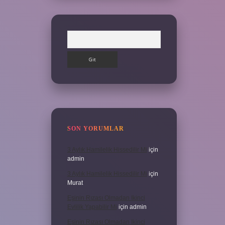
Arama
SON YORUMLAR
3 Aylık Hamilelik Hissedilir Mi
için
admin
3 Aylık Hamilelik Hissedilir Mi
için
Murat
Eşinin Rızası Olmadan Ikinci
Evlilik Yapabilir Mi
için
admin
Eşinin Rızası Olmadan Ikinci