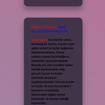
Reklam ve İletişim:
Skype:
live:.cid.575569c608265c69
Yasal Uyarı:
Bu internet sitesi,
herhangi bir marka, kurum veya
şahıs şirketi ile hiçbir bağlantısı
bulunmamaktadır. Sitede
yalnızca kendi hazırladığımız
makaleler paylaşılmaktadır.
Burada yer alan içerikler haber
niteliği taşımamakta olup,
gerçek kurum ve kişiler
hakkında paylaşım
yapılmamaktadır. Gerçek kurum
ve kişiler ile isim benzerlikleri
tamamen tesadüfidir.
Sitemizdeki bilgiler taslak
halindedir ve tavsiye niteliği
taşımazlar.