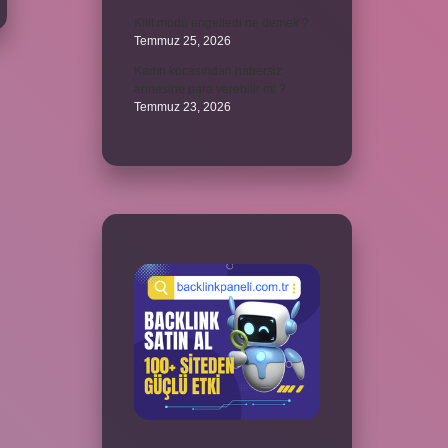
Kilit modu engelledi ne demek ?
Temmuz 25, 2026
Kadın kocasından habersiz
annesine para verebilir mi ?
Temmuz 23, 2026