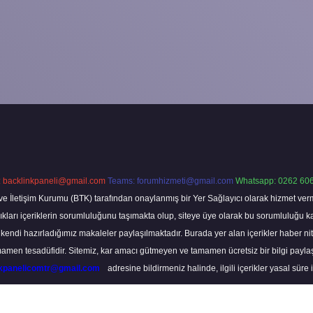
:
backlinkpaneli@gmail.com
Teams:
forumhizmeti@gmail.com
Whatsapp: 0262 606
ve İletişim Kurumu (BTK) tarafından onaylanmış bir Yer Sağlayıcı olarak hizmet verm
rı içeriklerin sorumluluğunu taşımakta olup, siteye üye olarak bu sorumluluğu kabul
a kendi hazırladığımız makaleler paylaşılmaktadır. Burada yer alan içerikler haber 
tamamen tesadüfidir. Sitemiz, kar amacı gütmeyen ve tamamen ücretsiz bir bilgi pay
nkpanelicomtr@gmail.com
adresine bildirmeniz halinde, ilgili içerikler yasal süre 