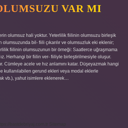
 OLUMSUZU VAR MI
in olumsuz hali yoktur. Yeterlilik fiilinin olumsuzu birleşik
inin olumsuzunda bil- fiili çıkarılır ve olumsuzluk eki eklenir;
rlilik fiilinin olumsuzunun bir örneği: Saatlerce uğraşmama
Herhangi bir fiilin ver- fiiliyle birleştirilmesiyle oluşur.
ulunur. Cümleye acele ve hız anlamını katar. Düşeyazmak hangi
rine kullanılabilen gerund ekleri veya modal eklerle
ak vb.), yahut isimlere eklenerek…
ttps://bastdebriyaj.com.tr
Sitemap