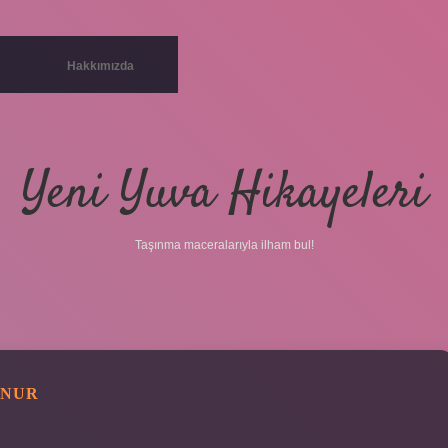
Hakkımızda
Yeni Yuva Hikayeleri
Taşınma maceralarıyla ilham bul!
UNUR