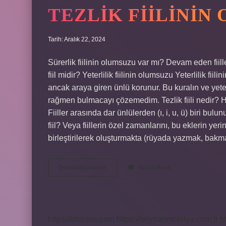
TEZLIK FIILININ
Tarih: Aralık 22, 2024
Sürerlik fiilinin olumsuzu var mı? Devam eden fiiller
fiil midir? Yeterlilik fiilinin olumsuzu Yeterlilik fiil
ancak araya giren ünlü korunur. Bu kuralın ve yete
rağmen bulmacayı çözemedim. Tezlik fiili nedir? Hız. 
Fiiller arasında dar ünlülerden (ı, i, u, ü) biri b
fiil? Veya fiillerin özel zamanlarını, bu eklerin ye
birleştirilerek oluşturmakta (rüyada yazmak, bakm
Tezlik
Devamını okuyun
Yorum Bırak
Fiilinin
Olumsuzu
Var
Mı
https://obirsite.com
https://beysanmobilya.com.tr
h