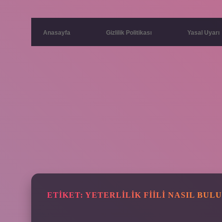
Anasayfa
Gizlilik Politikası
Yasal Uyarı
ETIKET:
YETERLILIK FIILI NASIL BUL