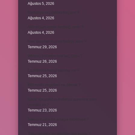
Ağustos 5, 2026
Barbunya kaç dakika haşlanır ?
Ağustos 4, 2026
Alüminyum kemik hastalığı nedir ?
Ağustos 4, 2026
Yeni tanışılan kıza ne hediye alınır ?
Temmuz 29, 2026
Whitney Houston sesi kaç oktav ?
Temmuz 26, 2026
Lazistan’da hangi şehirler var ?
Temmuz 25, 2026
Kilit modu engelledi ne demek ?
Temmuz 25, 2026
Kadın kocasından habersiz annesine para
verebilir mi ?
Temmuz 23, 2026
Bakras Kalesi ne amaçla yapılmıştır ?
Temmuz 21, 2026
Trigonometrik denklemleri kim buldu ?