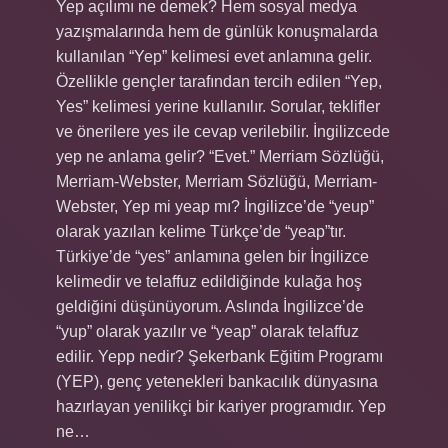
Yep açılımı ne demek? Hem sosyal medya
yazışmalarında hem de günlük konuşmalarda
kullanılan “Yep” kelimesi evet anlamına gelir.
Özellikle gençler tarafından tercih edilen “Yep,
Yes” kelimesi yerine kullanılır. Sorular, teklifler
ve önerilere yes ile cevap verilebilir. İngilizcede
yep ne anlama gelir? “Evet.” Merriam Sözlüğü,
Merriam-Webster, Merriam Sözlüğü, Merriam-
Webster, Yep mi yeap mı? İngilizce’de “yeup”
olarak yazılan kelime Türkçe’de “yeap”tır.
Türkiye’de “yes” anlamına gelen bir İngilizce
kelimedir ve telaffuz edildiğinde kulağa hoş
geldiğini düşünüyorum. Aslında İngilizce’de
“yup” olarak yazılır ve “yeap” olarak telaffuz
edilir. Yepp nedir? Şekerbank Eğitim Programı
(YEP), genç yetenekleri bankacılık dünyasına
hazırlayan yenilikçi bir kariyer programıdır. Yep
ne…