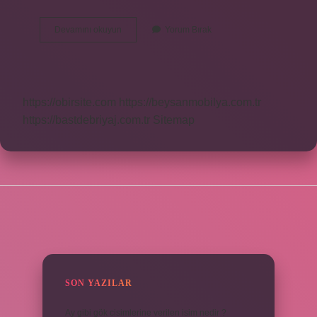
Yep
Devamını okuyun
Yorum Bırak
Neyin
Kısaltması
https://obirsite.com
https://beysanmobilya.com.tr
https://bastdebriyaj.com.tr
Sitemap
SIDEBAR
SON YAZILAR
Ay gibi gök cisimlerine verilen isim nedir ?