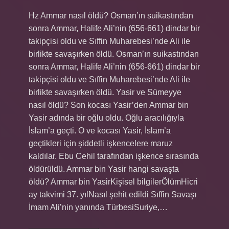
Hz Ammar nasıl öldü? Osman’ın suikastından
sonra Ammar, Halife Ali’nin (656-661) dindar bir
takipçisi oldu ve Sıffin Muharebesi’nde Ali ile
birlikte savaşırken öldü. Osman’ın suikastından
sonra Ammar, Halife Ali’nin (656-661) dindar bir
takipçisi oldu ve Sıffin Muharebesi’nde Ali ile
birlikte savaşırken öldü. Yasir ve Sümeyye
nasıl öldü? Son kocası Yasir’den Ammar bin
Yasir adında bir oğlu oldu. Oğlu aracılığıyla
İslam’a geçti. O ve kocası Yasir, İslam’a
geçtikleri için şiddetli işkencelere maruz
kaldılar. Ebu Cehil tarafından işkence sırasında
öldürüldü. Ammar bin Yasir hangi savaşta
öldü? Ammar bin YasirKişisel bilgilerÖlümHicri
ay takvimi 37. yılNasıl şehit edildi Sıffin Savaşı
İmam Ali’nin yanında TürbesiSuriye,…