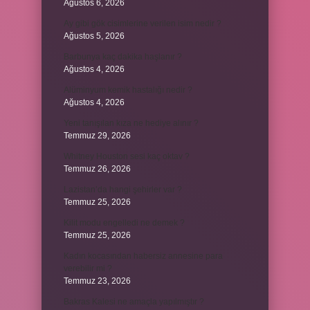
Ağustos 6, 2026
Ay gibi gök cisimlerine verilen isim nedir ?
Ağustos 5, 2026
Barbunya kaç dakika haşlanır ?
Ağustos 4, 2026
Alüminyum kemik hastalığı nedir ?
Ağustos 4, 2026
Yeni tanışılan kıza ne hediye alınır ?
Temmuz 29, 2026
Whitney Houston sesi kaç oktav ?
Temmuz 26, 2026
Lazistan’da hangi şehirler var ?
Temmuz 25, 2026
Kilit modu engelledi ne demek ?
Temmuz 25, 2026
Kadın kocasından habersiz annesine para
verebilir mi ?
Temmuz 23, 2026
Bakras Kalesi ne amaçla yapılmıştır ?