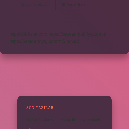
Hz
Devamını okuyun
Yorum Bırak
Ammar
Kim
Öldürdü
https://obirsite.com
https://beysanmobilya.com.tr
https://bastdebriyaj.com.tr
Sitemap
SIDEBAR
SON YAZILAR
Kur’an’ı baştan sona okuyup bitirmeye ne denir
?