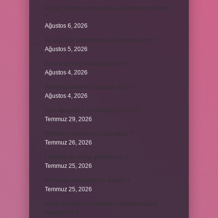
Kur’an’ı baştan sona okuyup bitirmeye ne denir
?
Ağustos 6, 2026
Ay gibi gök cisimlerine verilen isim nedir ?
Ağustos 5, 2026
Barbunya kaç dakika haşlanır ?
Ağustos 4, 2026
Alüminyum kemik hastalığı nedir ?
Ağustos 4, 2026
Yeni tanışılan kıza ne hediye alınır ?
Temmuz 29, 2026
Whitney Houston sesi kaç oktav ?
Temmuz 26, 2026
Lazistan’da hangi şehirler var ?
Temmuz 25, 2026
Kilit modu engelledi ne demek ?
Temmuz 25, 2026
Kadın kocasından habersiz annesine para
verebilir mi ?