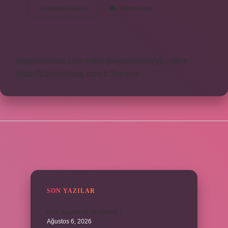
9
Devamını okuyun
Yorum Bırak
Pozisyonu
Ne
Demek
https://obirsite.com
https://beysanmobilya.com.tr
https://bastdebriyaj.com.tr
Sitemap
SIDEBAR
SON YAZILAR
Emir buyurmak ne demek ?
Ağustos 6, 2026