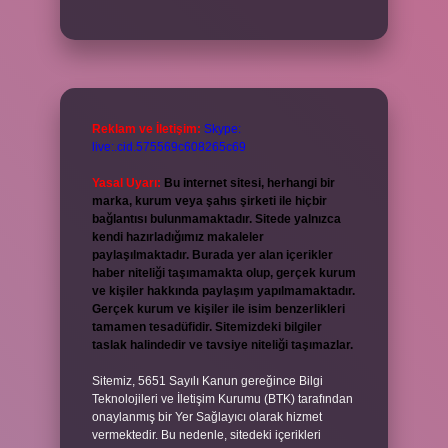
Reklam ve İletişim:
Skype:
live:.cid.575569c608265c69
Yasal Uyarı:
Bu internet sitesi, herhangi bir
marka, kurum veya şahıs şirketi ile hiçbir
bağlantısı bulunmamaktadır. Sitede yalnızca
kendi hazırladığımız makaleler
paylaşılmaktadır. Burada yer alan içerikler
haber niteliği taşımamakta olup, gerçek kurum
ve kişiler hakkında paylaşım yapılmamaktadır.
Gerçek kurum ve kişiler ile isim benzerlikleri
tamamen tesadüfidir. Sitemizdeki bilgiler
taslak halindedir ve tavsiye niteliği taşımazlar.
Sitemiz, 5651 Sayılı Kanun gereğince Bilgi
Teknolojileri ve İletişim Kurumu (BTK) tarafından
onaylanmış bir Yer Sağlayıcı olarak hizmet
vermektedir. Bu nedenle, sitedeki içerikleri