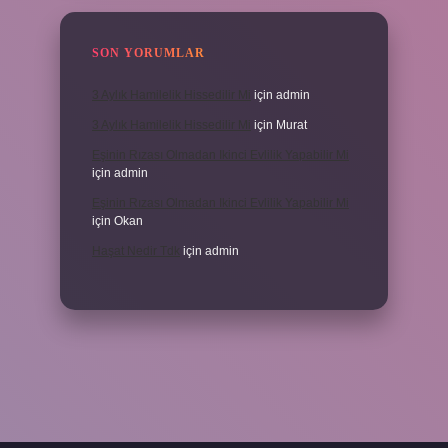
SON YORUMLAR
3 Aylık Hamilelik Hissedilir Mi
için
admin
3 Aylık Hamilelik Hissedilir Mi
için
Murat
Eşinin Rızası Olmadan Ikinci Evlilik Yapabilir Mi
için
admin
Eşinin Rızası Olmadan Ikinci Evlilik Yapabilir Mi
için
Okan
Haşat Nedir Tdk
için
admin