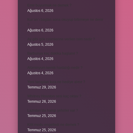
Emir buyurmak ne demek ?
Ağustos 6, 2026
Kur’an’ı baştan sona okuyup bitirmeye ne denir
?
Ağustos 6, 2026
Ay gibi gök cisimlerine verilen isim nedir ?
Ağustos 5, 2026
Barbunya kaç dakika haşlanır ?
Ağustos 4, 2026
Alüminyum kemik hastalığı nedir ?
Ağustos 4, 2026
Yeni tanışılan kıza ne hediye alınır ?
Temmuz 29, 2026
Whitney Houston sesi kaç oktav ?
Temmuz 26, 2026
Lazistan’da hangi şehirler var ?
Temmuz 25, 2026
Kilit modu engelledi ne demek ?
Temmuz 25, 2026