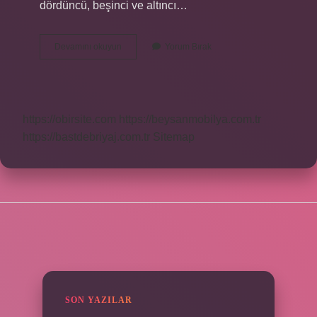
dördüncü, beşinci ve altıncı…
Bolton
Devamını okuyun
Yorum Bırak
Maçı
Neden
Durdu
https://obirsite.com
https://beysanmobilya.com.tr
https://bastdebriyaj.com.tr
Sitemap
SIDEBAR
SON YAZILAR