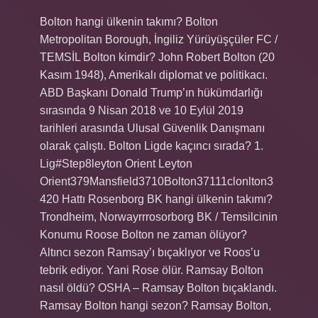
Bolton hangi ülkenin takımı? Bolton
Metropolitan Borough, İngiliz Yürüyüşçüler FC /
TEMSİL Bolton kimdir? John Robert Bolton (20
Kasım 1948), Amerikalı diplomat ve politikacı.
ABD Başkanı Donald Trump’ın hükümdarlığı
sırasında 9 Nisan 2018 ve 10 Eylül 2019
tarihleri ​​arasında Ulusal Güvenlik Danışmanı
olarak çalıştı. Bolton Ligde kaçıncı sırada? 1.
Lig#Step8leyton Orient Leyton
Orient379Mansfield3710Bolton37111clonlton3
420 Hattı Rosenborg BK hangi ülkenin takımı?
Trondheim, Norwayrrrosorborg BK / Temsilcinin
Konumu Roose Bolton ne zaman ölüyor?
Altıncı sezon Ramsay’ı bıçaklıyor ve Roos’u
tebrik ediyor. Yani Rose ölür. Ramsay Bolton
nasıl öldü? OSHA – Ramsay Bolton bıçaklandı.
Ramsay Bolton hangi sezon? Ramsay Bolton,