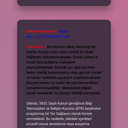
Reklam ve İletişim:
Skype:
live:.cid.575569c608265c69
Yasal Uyarı:
Bu internet sitesi, herhangi bir
marka, kurum veya şahıs şirketi ile hiçbir
bağlantısı bulunmamaktadır. Sitede yalnızca
kendi hazırladığımız makaleler
paylaşılmaktadır. Burada yer alan içerikler
haber niteliği taşımamakta olup, gerçek kurum
ve kişiler hakkında paylaşım yapılmamaktadır.
Gerçek kurum ve kişiler ile isim benzerlikleri
tamamen tesadüfidir. Sitemizdeki bilgiler
taslak halindedir ve tavsiye niteliği taşımazlar.
Sitemiz, 5651 Sayılı Kanun gereğince Bilgi
Teknolojileri ve İletişim Kurumu (BTK) tarafından
onaylanmış bir Yer Sağlayıcı olarak hizmet
vermektedir. Bu nedenle, sitedeki içerikleri
proaktif olarak denetleme veya araştırma