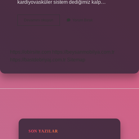
kardiyovasküler sistem dediğimiz kalp…
Kan
Devamını okuyun
Yorum Bırak
Ne
Anlama
Gelmektedir
https://obirsite.com
https://beysanmobilya.com.tr
https://bastdebriyaj.com.tr
Sitemap
SIDEBAR
SON YAZILAR