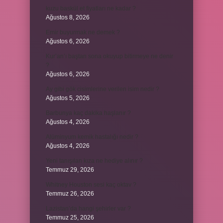
kuzu baskül et fiyatları ne kadar ?
Ağustos 8, 2026
Emir buyurmak ne demek ?
Ağustos 6, 2026
Kur’an’ı baştan sona okuyup bitirmeye ne denir
?
Ağustos 6, 2026
Ay gibi gök cisimlerine verilen isim nedir ?
Ağustos 5, 2026
Barbunya kaç dakika haşlanır ?
Ağustos 4, 2026
Alüminyum kemik hastalığı nedir ?
Ağustos 4, 2026
Yeni tanışılan kıza ne hediye alınır ?
Temmuz 29, 2026
Whitney Houston sesi kaç oktav ?
Temmuz 26, 2026
Lazistan’da hangi şehirler var ?
Temmuz 25, 2026